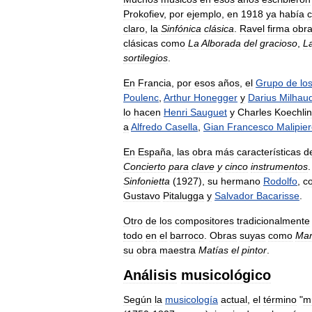
Prokofiev
,
por
ejemplo
,
en
1918
ya
había
claro
,
la
Sinfónica
clásica
.
Ravel
firma
obr
clásicas
como
La
Alborada
del
gracioso
,
L
sortilegios
.
En
Francia
,
por
esos
años
,
el
Grupo
de
lo
Poulenc
,
Arthur
Honegger
y
Darius
Milhau
lo
hacen
Henri
Sauguet
y
Charles
Koechlin
a
Alfredo
Casella
,
Gian
Francesco
Malipie
En
España
,
las
obra
más
características
d
Concierto
para
clave
y
cinco
instrumentos
Sinfonietta
(
1927
),
su
hermano
Rodolfo
,
c
Gustavo
Pitalugga
y
Salvador
Bacarisse
.
Otro
de
los
compositores
tradicionalmente
todo
en
el
barroco
.
Obras
suyas
como
Mar
su
obra
maestra
Matías
el
pintor
.
Análisis
musicológico
Según
la
musicología
actual
,
el
término
"
m