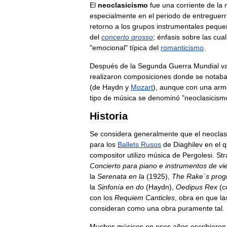
El
neoclasicismo
fue
una
corriente
de
la
especialmente
en
el
periodo
de
entreguer
retorno
a
los
grupos
instrumentales
peque
del
concerto
grosso
;
énfasis
sobre
las
cua
"
emocional
"
típica
del
romanticismo
.
Después
de
la
Segunda
Guerra
Mundial
v
realizaron
composiciones
donde
se
notab
(
de
Haydn
y
Mozart
),
aunque
con
una
arm
tipo
de
música
se
denominó
"
neoclasicism
Historia
Se
considera
generalmente
que
el
neoclas
para
los
Ballets
Rusos
de
Diaghilev
en
el
q
compositor
utilizo
música
de
Pergolesi
.
Str
Concierto
para
piano
e
instrumentos
de
vi
la
Serenata
en
la
(
1925
),
The
Rake
´
s
prog
la
Sinfonía
en
do
(
Haydn
),
Oedipus
Rex
(
c
con
los
Requiem
Canticles
,
obra
en
que
la
consideran
como
una
obra
puramente
tal
.
Muchos
músicos
en
esos
años
escribieron