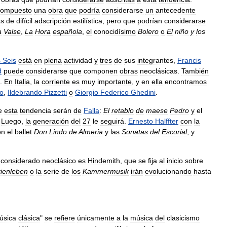
compuesto
una
obra
que
podría
considerarse
un
antecedente
as
de
difícil
adscripción
estilística
,
pero
que
podrían
considerarse
a
Valse
,
La
Hora
española
,
el
conocidísimo
Bolero
o
El
niño
y
los
s
Seis
está
en
plena
actividad
y
tres
de
sus
integrantes
,
Francis
d
puede
considerarse
que
componen
obras
neoclásicas
.
También
.
En
Italia
,
la
corriente
es
muy
importante
,
y
en
ella
encontramos
ro
,
Ildebrando
Pizzetti
o
Giorgio
Federico
Ghedini
.
e
esta
tendencia
serán
de
Falla
:
El
retablo
de
maese
Pedro
y
el
.
Luego
,
la
generación
del
27
le
seguirá
.
Ernesto
Halffter
con
la
on
el
ballet
Don
Lindo
de
Almeria
y
las
Sonatas
del
Escorial
,
y
considerado
neoclásico
es
Hindemith
,
que
se
fija
al
inicio
sobre
ienleben
o
la
serie
de
los
Kammermusik
irán
evolucionando
hasta
úsica
clásica
"
se
refiere
únicamente
a
la
música
del
clasicismo