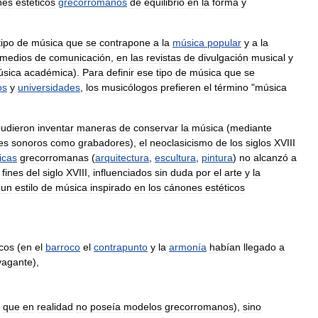
nes
estéticos
greco
rromanos
de
equilibrio
en
la
forma
y
tipo
de
música
que
se
contrapone
a
la
música
popular
y
a
la
medios
de
comunicación
,
en
las
revistas
de
divulgación
musical
y
sica
académica
).
Para
definir
ese
tipo
de
música
que
se
os
y
universidades
,
los
musicólogos
prefieren
el
término
"
música
udieron
inventar
maneras
de
conservar
la
música
(
mediante
es
sonoros
como
grabadores
),
el
neoclasicismo
de
los
siglos
XVIII
icas
grecorromanas
(
arquitectura
,
escultura
,
pintura
)
no
alcanzó
a
fines
del
siglo
XVIII
,
influenciados
sin
duda
por
el
arte
y
la
un
estilo
de
música
inspirado
en
los
cánones
estéticos
icos
(
en
el
barroco
el
contrapunto
y
la
armonía
habían
llegado
a
vagante
),
que
en
realidad
no
poseía
modelos
grecorromanos
),
sino