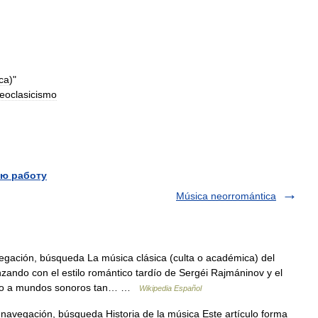
ca
)"
eoclasicismo
ю работу
Música neorromántica
egación, búsqueda La música clásica (culta o académica) del
ando con el estilo romántico tardío de Sergéi Rajmáninov y el
ando a mundos sonoros tan… …
Wikipedia Español
navegación, búsqueda Historia de la música Este artículo forma