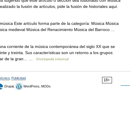
 sugerido que este artículo o sección sea fusionado con Música
alizado la fusión de artículos, pide la fusión de historiales aquí.
música Este artículo forma parte de la categoría: Música Música
Música medieval Música del Renacimiento Música del Barroco …
una corriente de la música contemporánea del siglo XX que se
te y treinta. Sus características son un retorno a los grupos
ugar de la gran… …
Enciclopedia Universal
técnico
,
Publicidad
18+
Drupal,
WordPress, MODx.