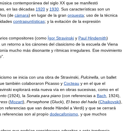
música
contemporánea
del
siglo
XX
que
se
manifestó
ras
,
en
las
décadas
1920
y
1930
.
Sus
características
son
un
ños
(
de
cámara
)
en
lugar
de
la
gran
orquesta
;
uso
de
la
técnica
lidades
contrapuntísticas
;
y
la
evitación
de
la
expresión
arios
compositores
(
como
Ígor
Stravinski
y
Paul
Hindemith
)
a
un
retorno
a
los
cánones
del
clasicismo
de
la
escuela
de
Viena
onía
mucho
más
disonante
y
rítmicas
irregulares
.
Ese
movimiento
o
".
icismo
se
inicia
con
una
obra
de
Stravinski
,
Pulcinella
,
un
ballet
ue
también
colaboraron
Picasso
y
Cocteau
y
en
el
que
el
avinski
explorará
esta
nueva
vía
en
obras
sucesivas
,
como
en
el
ento
(
1924
),
la
Sonata
para
piano
(
con
referencias
a
Bach
,
1924
),
ress
(
Mozart
),
Persephone
(
Gluck
),
El
beso
del
hada
(
Chaikovski
),
on
referencias
que
van
desde
Händel
a
Verdi
)
y
que
se
cerrará
s
referencias
son
al
propío
dodecafonismo
,
y
que
muchos
obras
que
podrían
considerarse
adscritas
a
esta
tendencia
.