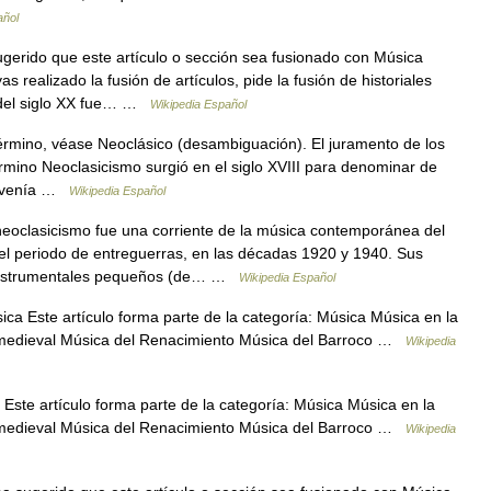
añol
erido que este artículo o sección sea fusionado con Música
realizado la fusión de artículos, pide la fusión de historiales
) del siglo XX fue… …
Wikipedia Español
érmino, véase Neoclásico (desambiguación). El juramento de los
rmino Neoclasicismo surgió en el siglo XVIII para denominar de
ue venía …
Wikipedia Español
eoclasicismo fue una corriente de la música contemporánea del
el periodo de entreguerras, en las décadas 1920 y 1940. Sus
os instrumentales pequeños (de… …
Wikipedia Español
ica Este artículo forma parte de la categoría: Música Música en la
a medieval Música del Renacimiento Música del Barroco …
Wikipedia
Este artículo forma parte de la categoría: Música Música en la
a medieval Música del Renacimiento Música del Barroco …
Wikipedia