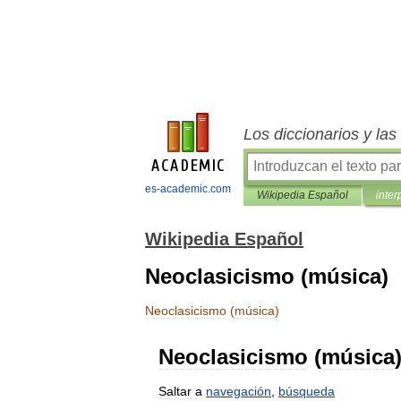
Los diccionarios y la
es-academic.com
Wikipedia Español
inter
Wikipedia Español
Neoclasicismo (música)
Neoclasicismo
(
música
)
Neoclasicismo
(
música
Saltar
a
navegación
,
búsqueda