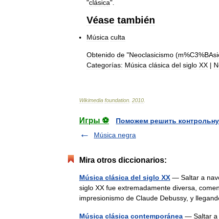
"
clásica
".
Véase
también
Música
culta
Obtenido
de
"
Neoclasicismo
(
m
%
C3
%
BAsi
Categorías:
Música
clásica
del
siglo
XX
|
N
Wikimedia
foundation
.
2010
.
Игры ⚽
Поможем решить контрольну
Música negra
Mira otros diccionarios:
Música clásica del siglo XX
— Saltar a nav
siglo XX fue extremadamente diversa, comenz
impresionismo de Claude Debussy, y lleg
Música clásica contemporánea
— Saltar a 