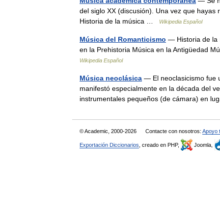
Música académica contemporánea
— Se ha
del siglo XX (discusión). Una vez que hayas re
Historia de la música …
Wikipedia Español
Música del Romanticismo
— Historia de la 
en la Prehistoria Música en la Antigüedad 
Wikipedia Español
Música neoclásica
— El neoclasicismo fue 
manifestó especialmente en la década del vein
instrumentales pequeños (de cámara) en l
© Academic, 2000-2026
Contacte con nosotros:
Apoyo 
Exportación Diccionarios
, creado en PHP,
Joomla,