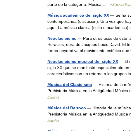
parte de la categoría: Música …
Wikipedia Esp
Música académica del siglo XX
— Se ha sug
contemporánea (discusión). Una vez que hayas 
aquí. La música clásica (culta o académica
Neoclasicismo
— Para otros usos de este t
Horacios, obra de Jacques Louis David. El té
forma peyorativa al movimiento estético q
Neoclasicismo musical del siglo XX
— El n
siglo XX que se manifestó especialmente en 
características son un retorno a los grup
Música del Clasicismo
— Historia de la mús
Prehistoria Música en la Antigüedad Músic
Español
Música del Barroco
— Historia de la música 
Prehistoria Música en la Antigüedad Músic
Español