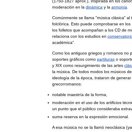
(
1750
-
1827
aprox
.),
inspirada
en
los
cáno
moderación
en
la
dinámica
y
la
armonía
.
Comúnmente
se
llama
"
música
clásica
"
al
folclórica
.
Esto
puede
comprobarse
en
los
los
folletos
que
acompañan
a
los
CD
de
mú
relaciona
con
los
estudios
en
conservatori
académica
".
Como
los
antiguos
griegos
y
romanos
no
p
soportes
gráficos
como
partituras
o
soport
y
XIX
como
resurgimiento
de
las
artes
clás
la
música
.
De
todos
modos
los
músicos
de
ideología
de
la
época
,
trataron
de
generar
grecorromanos:
notable
maestría
de
la
forma
,
moderación
en
el
uso
de
los
artificios
técn
un
punto
que
el
público
consideraba
extra
suma
reserva
en
la
expresión
emocional
.
A
esa
música
no
se
la
llamó
neoclásica
(
ya