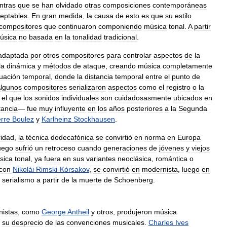
ntras
que
se
han
olvidado
otras
composiciones
contemporáneas
eptables
.
En
gran
medida
,
la
causa
de
esto
es
que
su
estilo
compositores
que
continuaron
componiendo
música
tonal
.
A
partir
úsica
no
basada
en
la
tonalidad
tradicional
.
adaptada
por
otros
compositores
para
controlar
aspectos
de
la
la
dinámica
y
métodos
de
ataque
,
creando
música
completamente
uación
temporal
,
donde
la
distancia
temporal
entre
el
punto
de
lgunos
compositores
serializaron
aspectos
como
el
registro
o
la
el
que
los
sonidos
individuales
son
cuidadosasmente
ubicados
en
tancia
—
fue
muy
influyente
en
los
años
posteriores
a
la
Segunda
erre
Boulez
y
Karlheinz
Stockhausen
.
ridad
,
la
técnica
dodecafónica
se
convirtió
en
norma
en
Europa
uego
sufrió
un
retroceso
cuando
generaciones
de
jóvenes
y
viejos
sica
tonal
,
ya
fuera
en
sus
variantes
neoclásica
,
romántica
o
con
Nikolái
Rimski
-
Kórsakov
,
se
convirtió
en
modernista
,
luego
en
serialismo
a
partir
de
la
muerte
de
Schoenberg
.
istas
,
como
George
Antheil
y
otros
,
produjeron
música
su
desprecio
de
las
convenciones
musicales
.
Charles
Ives