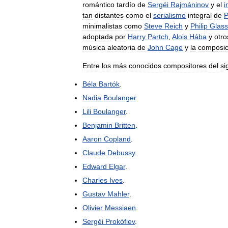
romántico
tardío
de
Sergéi
Rajmáninov
y
el
i
tan
distantes
como
el
serialismo
integral
de
P
minimalistas
como
Steve
Reich
y
Philip
Glass
adoptada
por
Harry
Partch
,
Alois
Hába
y
otro
música
aleatoria
de
John
Cage
y
la
composic
Entre
los
más
conocidos
compositores
del
si
Béla
Bartók
.
Nadia
Boulanger
.
Lili
Boulanger
.
Benjamin
Britten
.
Aaron
Copland
.
Claude
Debussy
.
Edward
Elgar
.
Charles
Ives
.
Gustav
Mahler
.
Olivier
Messiaen
.
Sergéi
Prokófiev
.