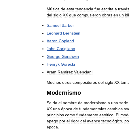
Música
de
esta
tendencia
fue
escrita
a
travé
del
siglo
XX
que
compusieron
obras
en
un
id
Samuel
Barber
Leonard
Bernstein
Aaron
Copland
John
Corigliano
George
Gershwin
Henryk
Górecki
Aram
Ramirez
Valenciani
Muchos
otros
compositores
del
siglo
XX
tom
Modernismo
Se
da
el
nombre
de
modernismo
a
una
serie
XX
una
época
de
fundamentales
cambios
so
principios
como
fundamento
estético
.
El
mod
apego
por
el
rigor
del
avance
tecnológico
,
po
época
.