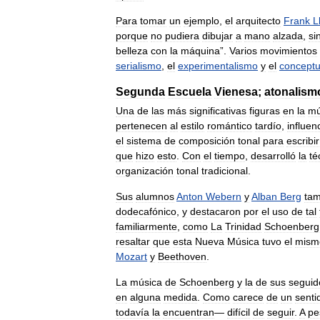
Para
tomar
un
ejemplo
,
el
arquitecto
Frank
L
porque
no
pudiera
dibujar
a
mano
alzada
,
si
belleza
con
la
máquina
”.
Varios
movimientos
serialismo
,
el
experimentalismo
y
el
conceptu
Segunda
Escuela
Vienesa
;
atonalism
Una
de
las
más
significativas
figuras
en
la
mú
pertenecen
al
estilo
romántico
tardío
,
influen
el
sistema
de
composición
tonal
para
escribir
que
hizo
esto
.
Con
el
tiempo
,
desarrolló
la
té
organización
tonal
tradicional
.
Sus
alumnos
Anton
Webern
y
Alban
Berg
tam
dodecafónico
,
y
destacaron
por
el
uso
de
tal
familiarmente
,
como
La
Trinidad
Schoenberg
resaltar
que
esta
Nueva
Música
tuvo
el
mism
Mozart
y
Beethoven
.
La
música
de
Schoenberg
y
la
de
sus
seguid
en
alguna
medida
.
Como
carece
de
un
senti
todavía
la
encuentran
—
difícil
de
seguir
.
A
pe