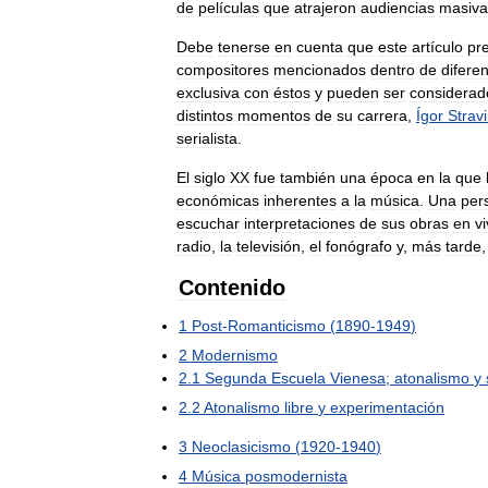
de
películas
que
atrajeron
audiencias
masiva
Debe
tenerse
en
cuenta
que
este
artículo
pr
compositores
mencionados
dentro
de
difere
exclusiva
con
éstos
y
pueden
ser
considerad
distintos
momentos
de
su
carrera
,
Ígor
Stravi
serialista
.
El
siglo
XX
fue
también
una
época
en
la
que
económicas
inherentes
a
la
música
.
Una
per
escuchar
interpretaciones
de
sus
obras
en
v
radio
,
la
televisión
,
el
fonógrafo
y
,
más
tarde
Contenido
1
Post
-
Romanticismo
(
1890
-
1949
)
2
Modernismo
2
.
1
Segunda
Escuela
Vienesa
;
atonalismo
y
2
.
2
Atonalismo
libre
y
experimentación
3
Neoclasicismo
(
1920
-
1940
)
4
Música
posmodernista