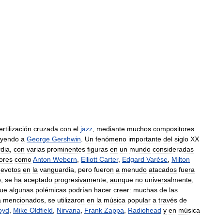
ertilización
cruzada
con
el
jazz
,
mediante
muchos
compositores
uyendo
a
George
Gershwin
.
Un
fenómeno
importante
del
siglo
XX
dia
,
con
varias
prominentes
figuras
en
un
mundo
consideradas
ores
como
Anton
Webern
,
Elliott
Carter
,
Edgard
Varèse
,
Milton
devotos
en
la
vanguardia
,
pero
fueron
a
menudo
atacados
fuera
o
,
se
ha
aceptado
progresivamente
,
aunque
no
universalmente
,
ue
algunas
polémicas
podrían
hacer
creer:
muchas
de
las
a
mencionados
,
se
utilizaron
en
la
música
popular
a
través
de
oyd
,
Mike
Oldfield
,
Nirvana
,
Frank
Zappa
,
Radiohead
y
en
música