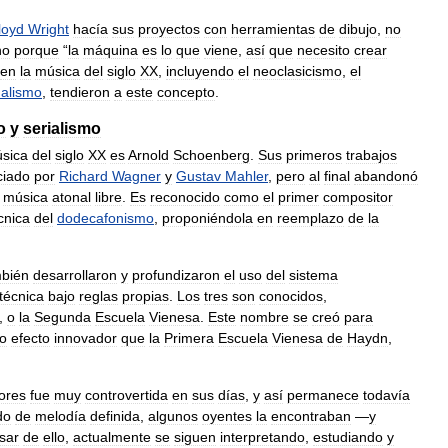
loyd
Wright
hacía
sus
proyectos
con
herramientas
de
dibujo
,
no
no
porque
“
la
máquina
es
lo
que
viene
,
así
que
necesito
crear
en
la
música
del
siglo
XX
,
incluyendo
el
neoclasicismo
,
el
alismo
,
tendieron
a
este
concepto
.
o
y
serialismo
sica
del
siglo
XX
es
Arnold
Schoenberg
.
Sus
primeros
trabajos
ciado
por
Richard
Wagner
y
Gustav
Mahler
,
pero
al
final
abandonó
música
atonal
libre
.
Es
reconocido
como
el
primer
compositor
cnica
del
dodecafonismo
,
proponiéndola
en
reemplazo
de
la
bién
desarrollaron
y
profundizaron
el
uso
del
sistema
técnica
bajo
reglas
propias
.
Los
tres
son
conocidos
,
,
o
la
Segunda
Escuela
Vienesa
.
Este
nombre
se
creó
para
o
efecto
innovador
que
la
Primera
Escuela
Vienesa
de
Haydn
,
ores
fue
muy
controvertida
en
sus
días
,
y
así
permanece
todavía
do
de
melodía
definida
,
algunos
oyentes
la
encontraban
—
y
sar
de
ello
,
actualmente
se
siguen
interpretando
,
estudiando
y