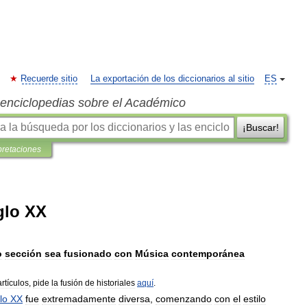
Recuerde sitio
La exportación de los diccionarios al sitio
ES
s enciclopedias sobre el Académico
¡Buscar!
pretaciones
glo XX
o
sección
sea
fusionado
con
Música
contemporánea
artículos
,
pide
la
fusión
de
historiales
aquí
.
lo
XX
fue
extremadamente
diversa
,
comenzando
con
el
estilo