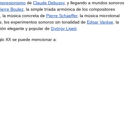
mpresionismo
de
Claude
Debussy
,
y
llegando
a
mundos
sonoros
ierre
Boulez
,
la
simple
tríada
armónica
de
los
compositores
,
la
música
concreta
de
Pierre
Schaeffer
,
la
música
microtonal
s
,
los
experimentos
sonoros
sin
tonalidad
de
Edgar
Varèse
,
la
ión
elegante
y
popular
de
György
Ligeti
.
glo
XX
se
puede
mencionar
a: