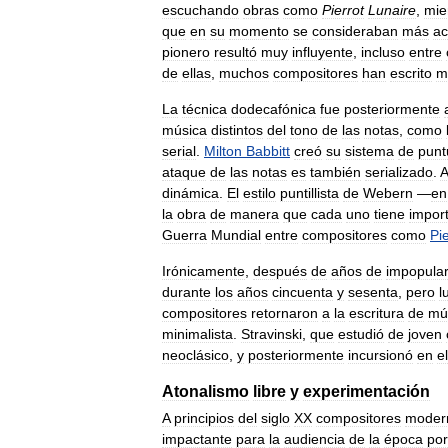
escuchando
obras
como
Pierrot
Lunaire
,
mie
que
en
su
momento
se
consideraban
más
ac
pionero
resultó
muy
influyente
,
incluso
entre
de
ellas
,
muchos
compositores
han
escrito
m
La
técnica
dodecafónica
fue
posteriormente
música
distintos
del
tono
de
las
notas
,
como
serial
.
Milton
Babbitt
creó
su
sistema
de
punt
ataque
de
las
notas
es
también
serializado
.
A
dinámica
.
El
estilo
puntillista
de
Webern
—
en
la
obra
de
manera
que
cada
uno
tiene
impor
Guerra
Mundial
entre
compositores
como
Pi
Irónicamente
,
después
de
años
de
impopula
durante
los
años
cincuenta
y
sesenta
,
pero
l
compositores
retornaron
a
la
escritura
de
mú
minimalista
.
Stravinski
,
que
estudió
de
joven
neoclásico
,
y
posteriormente
incursionó
en
el
Atonalismo
libre
y
experimentación
A
principios
del
siglo
XX
compositores
modern
impactante
para
la
audiencia
de
la
época
por