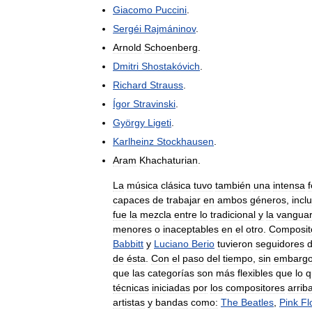
Giacomo
Puccini
.
Sergéi
Rajmáninov
.
Arnold
Schoenberg
.
Dmitri
Shostakóvich
.
Richard
Strauss
.
Ígor
Stravinski
.
György
Ligeti
.
Karlheinz
Stockhausen
.
Aram
Khachaturian
.
La
música
clásica
tuvo
también
una
intensa
f
capaces
de
trabajar
en
ambos
géneros
,
incl
fue
la
mezcla
entre
lo
tradicional
y
la
vanguar
menores
o
inaceptables
en
el
otro
.
Composit
Babbitt
y
Luciano
Berio
tuvieron
seguidores
de
ésta
.
Con
el
paso
del
tiempo
,
sin
embarg
que
las
categorías
son
más
flexibles
que
lo
q
técnicas
iniciadas
por
los
compositores
arrib
artistas
y
bandas
como:
The
Beatles
,
Pink
Fl