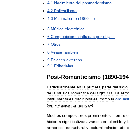
4
.
1
Nacimiento
del
posmodernismo
4
.
2
Poliestilismo
4
.
3
Minimalismo
(
1960
-...)
5
Música
electrónica
6
Composiciones
influidas
por
el
jazz
7
Otros
8
Véase
también
9
Enlaces
externos
9
.
1
Editoriales
Post
-
Romanticismo
(
1890
-
194
Particularmente
en
la
primera
parte
del
siglo
de
la
música
romántica
del
siglo
XIX
.
La
arm
instrumentales
tradicionales
,
como
la
orques
(
ver
«
Música
romántica
»).
Muchos
compositores
prominentes
—
entre
e
hicieron
significativos
avances
en
el
estilo
y
l
armónico
,
estructural
y
textural
relacionado
c