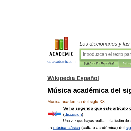
Los diccionarios y la
es-academic.com
Wikipedia Español
inter
Wikipedia Español
Música académica del si
Música
académica
del
siglo
XX
Se
ha
sugerido
que
este
artículo
(
discusión
).
Una
vez
que
hayas
realizado
la
fusión
de
La
música
clásica
(
culta
o
académica
)
del
sig