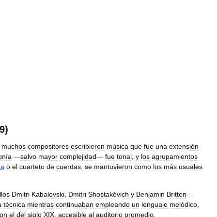
9
)
,
muchos
compositores
escribieron
música
que
fue
una
extensión
onía
—
salvo
mayor
complejidad
—
fue
tonal
,
y
los
agrupamientos
ta
o
el
cuarteto
de
cuerdas
,
se
mantuvieron
como
los
más
usuales
llos
Dmitri
Kabalevski
,
Dmitri
Shostakóvich
y
Benjamin
Britten
—
a
técnica
mientras
continuaban
empleando
un
lenguaje
melódico
,
on
el
del
siglo
XIX
,
accesible
al
auditorio
promedio
.