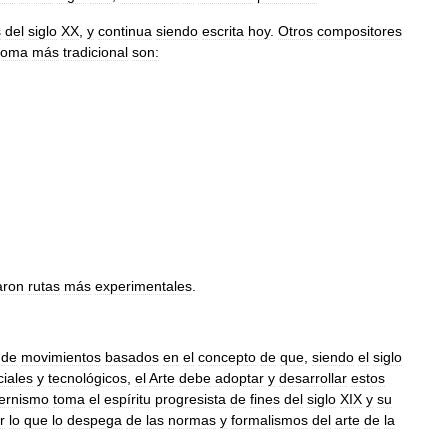
s
del
siglo
XX
,
y
continua
siendo
escrita
hoy
.
Otros
compositores
ioma
más
tradicional
son:
aron
rutas
más
experimentales
.
de
movimientos
basados
en
el
concepto
de
que
,
siendo
el
siglo
ciales
y
tecnológicos
,
el
Arte
debe
adoptar
y
desarrollar
estos
ernismo
toma
el
espíritu
progresista
de
fines
del
siglo
XIX
y
su
r
lo
que
lo
despega
de
las
normas
y
formalismos
del
arte
de
la