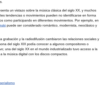
s
.
esenta
un
vistazo
sobre
la
música
clásica
del
siglo
XX
,
y
muchos
ntes
tendencias
o
movimientos
pueden
no
identificarse
en
forma
os
como
participando
en
diferentes
movimientos
.
Por
ejemplo
,
en
nski
puede
ser
considerado
romántico
,
modernista
,
neoclásico
y
la
grabación
y
la
radiodifusión
cambiaron
las
relaciones
sociales
y
sona
del
siglo
XIX
podía
conocer
a
algunos
compositores
o
ivo
;
una
del
siglo
XX
en
el
mundo
industrializado
tuvo
acceso
a
la
,
a
la
música
digital
con
los
discos
compactos
.
serialismo