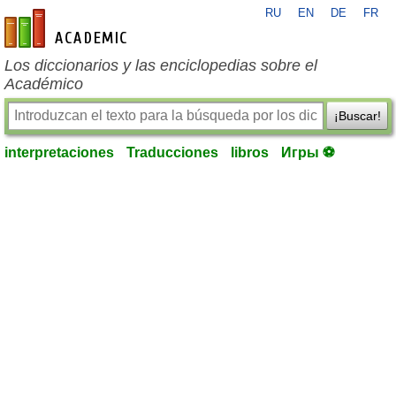
RU
EN
DE
FR
es-academic.com
Los diccionarios y las enciclopedias sobre el
Académico
¡Buscar!
interpretaciones
Traducciones
libros
Игры ⚽