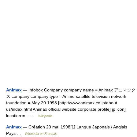
Animax
— Infobox Company company name = Animax アニマック
ス company company type = Anime satellite television network
foundation = May 20 1998 [http://www.animax.co.jp/about
us/index.html Animax official website corporate profile] jp icon]
location =… …
Wikipedia
Animax
— Création 20 mai 1998[1] Langue Japonais / Anglais
Pays …
Wikipédia en Français