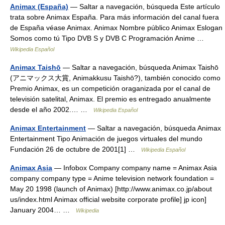
Animax (España)
— Saltar a navegación, búsqueda Este artículo
trata sobre Animax España. Para más información del canal fuera
de España véase Animax. Animax Nombre público Animax Eslogan
Somos como tú Tipo DVB S y DVB C Programación Anime …
Wikipedia Español
Animax Taishō
— Saltar a navegación, búsqueda Animax Taishō
(アニマックス大賞, Animakkusu Taishō?), también conocido como
Premio Animax, es un competición oraganizada por el canal de
televisión satelital, Animax. El premio es entregado anualmente
desde el año 2002.… …
Wikipedia Español
Animax Entertainment
— Saltar a navegación, búsqueda Animax
Entertainment Tipo Animación de juegos virtuales del mundo
Fundación 26 de octubre de 2001[1] …
Wikipedia Español
Animax Asia
— Infobox Company company name = Animax Asia
company company type = Anime television network foundation =
May 20 1998 (launch of Animax) [http://www.animax.co.jp/about
us/index.html Animax official website corporate profile] jp icon]
January 2004… …
Wikipedia