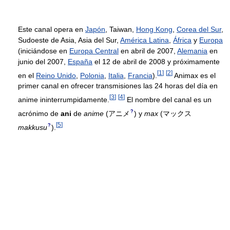
Este canal opera en
Japón
, Taiwan,
Hong Kong
,
Corea del Sur
,
Sudoeste de Asia, Asia del Sur,
América Latina
,
África
y
Europa
(iniciándose en
Europa Central
en abril de 2007,
Alemania
en
junio del 2007,
España
el 12 de abril de 2008 y próximamente
[
1
]
[
2
]
en el
Reino Unido
,
Polonia
,
Italia
,
Francia
).
Animax es el
primer canal en ofrecer transmisiones las 24 horas del día en
[
3
]
[
4
]
anime ininterrumpidamente.
El nombre del canal es un
?
acrónimo de
ani
de
anime
(
アニメ
)
y
max
(
マックス
[
5
]
?
makkusu
)
.