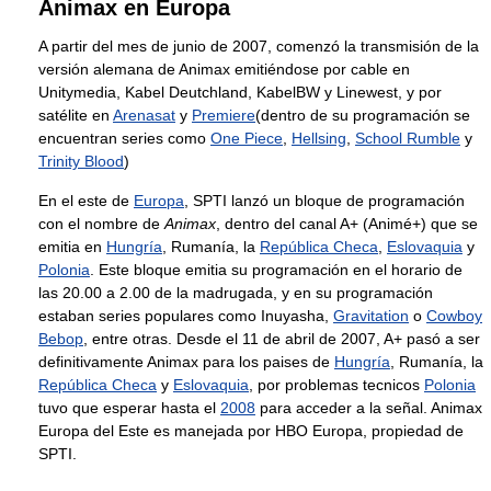
Animax en Europa
A partir del mes de junio de 2007, comenzó la transmisión de la
versión alemana de Animax emitiéndose por cable en
Unitymedia, Kabel Deutchland, KabelBW y Linewest, y por
satélite en
Arenasat
y
Premiere
(dentro de su programación se
encuentran series como
One Piece
,
Hellsing
,
School Rumble
y
Trinity Blood
)
En el este de
Europa
, SPTI lanzó un bloque de programación
con el nombre de
Animax
, dentro del canal A+ (Animé+) que se
emitia en
Hungría
, Rumanía, la
República Checa
,
Eslovaquia
y
Polonia
. Este bloque emitia su programación en el horario de
las 20.00 a 2.00 de la madrugada, y en su programación
estaban series populares como Inuyasha,
Gravitation
o
Cowboy
Bebop
, entre otras. Desde el 11 de abril de 2007, A+ pasó a ser
definitivamente Animax para los paises de
Hungría
, Rumanía, la
República Checa
y
Eslovaquia
, por problemas tecnicos
Polonia
tuvo que esperar hasta el
2008
para acceder a la señal. Animax
Europa del Este es manejada por HBO Europa, propiedad de
SPTI.