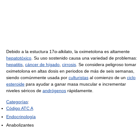
Debido a la estuctura 17α-alkilato, la oximetolona es altamente
hepatotóxico
. Su uso sostenido causa una variedad de problemas:
hepatitis
,
cáncer de hígado
,
cirrosis
. Se considera peligroso tomar
oximetolona en altas dosis en periodos de más de seis semanas,
siendo comúnmente usada por
culturistas
al comienzo de un
ciclo
esteroide
para ayudar a ganar masa muscular e incrementar
niveles séricos de
andrógenos
rápidamente.
Categorías
:
Código ATC A
Endocrinología
Anabolizantes