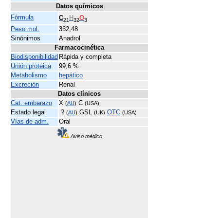
Datos químicos
Fórmula
C
H
O
21
32
3
Peso mol.
332,48
Sinónimos
Anadrol
Farmacocinética
Biodisponibilidad
Rápida y completa
Unión proteica
99,6 %
Metabolismo
hepático
Excreción
Renal
Datos clínicos
Cat. embarazo
X
C
(
AU
)
(USA)
Estado legal
?
GSL
OTC
(
AU
)
(UK)
(USA)
Vías de adm.
Oral
Aviso médico