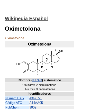
Wikipedia Español
Oximetolona
Oximetolona
Oximetolona
Nombre (
IUPAC
) sistemático
17β-hidroxi-2-hidroximetileno-
17α-metil-3-androstanona
Identificadores
Número CAS
434-07-1
Código ATC
A14
AA05
PubChem
9902