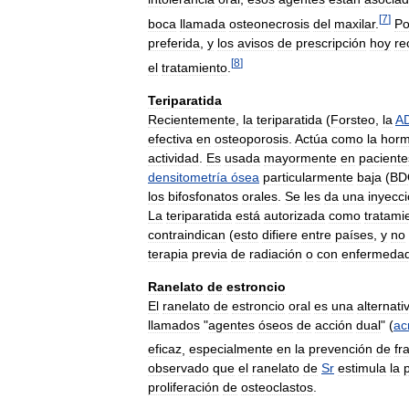
[
7
]
boca
llamada
osteonecrosis
del
maxilar
.
Po
preferida
,
y
los
avisos
de
prescripción
hoy
re
[
8
]
el
tratamiento
.
Teriparatida
Recientemente
,
la
teriparatida
(
Forsteo
,
la
A
efectiva
en
osteoporosis
.
Actúa
como
la
hor
actividad
.
Es
usada
mayormente
en
paciente
densitometría
ósea
particularmente
baja
(
BD
los
bifosfonatos
orales
.
Se
les
da
una
inyecc
La
teriparatida
está
autorizada
como
tratami
contraindican
(
esto
difiere
entre
países
,
y
no
terapia
previa
de
radiación
o
con
enfermeda
Ranelato
de
estroncio
El
ranelato
de
estroncio
oral
es
una
alternati
llamados
"
agentes
óseos
de
acción
dual
" (
ac
eficaz
,
especialmente
en
la
prevención
de
fr
observado
que
el
ranelato
de
Sr
estimula
la
p
proliferación
de
osteoclastos
.