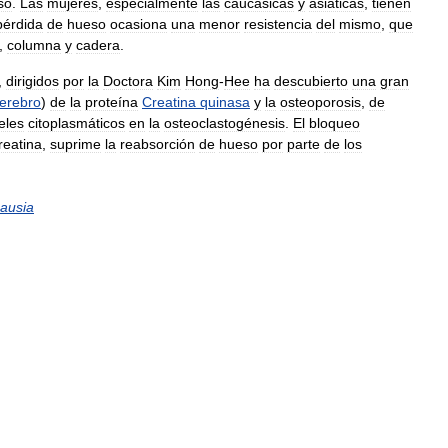
so
.
Las
mujeres
,
especialmente
las
caucásicas
y
asiáticas
,
tienen
pérdida
de
hueso
ocasiona
una
menor
resistencia
del
mismo
,
que
,
columna
y
cadera
.
,
dirigidos
por
la
Doctora
Kim
Hong
-
Hee
ha
descubierto
una
gran
erebro
)
de
la
proteína
Creatina
quinasa
y
la
osteoporosis
,
de
eles
citoplasmáticos
en
la
osteoclastogénesis
.
El
bloqueo
reatina
,
suprime
la
reabsorción
de
hueso
por
parte
de
los
ausia