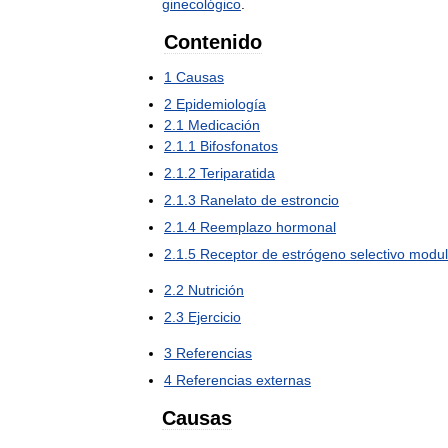
ginecológico
.
Contenido
1
Causas
2
Epidemiología
2
.
1
Medicación
2
.
1
.
1
Bifosfonatos
2
.
1
.
2
Teriparatida
2
.
1
.
3
Ranelato
de
estroncio
2
.
1
.
4
Reemplazo
hormonal
2
.
1
.
5
Receptor
de
estrógeno
selectivo
modu
2
.
2
Nutrición
2
.
3
Ejercicio
3
Referencias
4
Referencias
externas
Causas