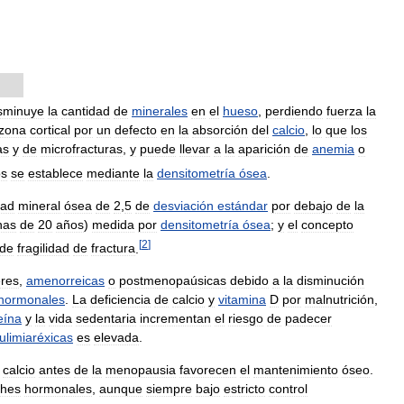
sminuye
la
cantidad
de
minerales
en
el
hueso
,
perdiendo
fuerza
la
zona
cortical
por
un
defecto
en
la
absorción
del
calcio
,
lo
que
los
as
y
de
microfracturas
,
y
puede
llevar
a
la
aparición
de
anemia
o
os
se
establece
mediante
la
densitometría
ósea
.
dad
mineral
ósea
de
2
,
5
de
desviación
estándar
por
debajo
de
la
nas
de
20
años
)
medida
por
densitometría
ósea
;
y
el
concepto
[
2
]
de
fragilidad
de
fractura
.
res
,
amenorreicas
o
postmenopaúsicas
debido
a
la
disminución
hormonales
.
La
deficiencia
de
calcio
y
vitamina
D
por
malnutrición
,
eína
y
la
vida
sedentaria
incrementan
el
riesgo
de
padecer
ulimiaréxicas
es
elevada
.
calcio
antes
de
la
menopausia
favorecen
el
mantenimiento
óseo
.
ches
hormonales
,
aunque
siempre
bajo
estricto
control