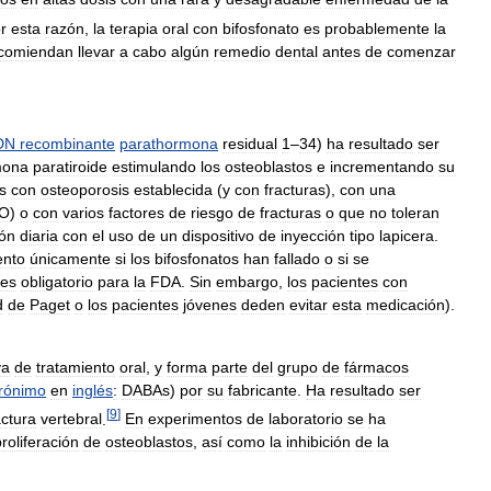
r
esta
razón
,
la
terapia
oral
con
bifosfonato
es
probablemente
la
comiendan
llevar
a
cabo
algún
remedio
dental
antes
de
comenzar
DN
recombinante
parathormona
residual
1
–
34
)
ha
resultado
ser
mona
paratiroide
estimulando
los
osteoblastos
e
incrementando
su
s
con
osteoporosis
establecida
(
y
con
fracturas
),
con
una
O
)
o
con
varios
factores
de
riesgo
de
fracturas
o
que
no
toleran
ión
diaria
con
el
uso
de
un
dispositivo
de
inyección
tipo
lapicera
.
ento
únicamente
si
los
bifosfonatos
han
fallado
o
si
se
es
obligatorio
para
la
FDA
.
Sin
embargo
,
los
pacientes
con
d
de
Paget
o
los
pacientes
jóvenes
deden
evitar
esta
medicación
).
va
de
tratamiento
oral
,
y
forma
parte
del
grupo
de
fármacos
rónimo
en
inglés
:
DABAs
)
por
su
fabricante
.
Ha
resultado
ser
[
9
]
actura
vertebral
.
En
experimentos
de
laboratorio
se
ha
roliferación
de
osteoblastos
,
así
como
la
inhibición
de
la