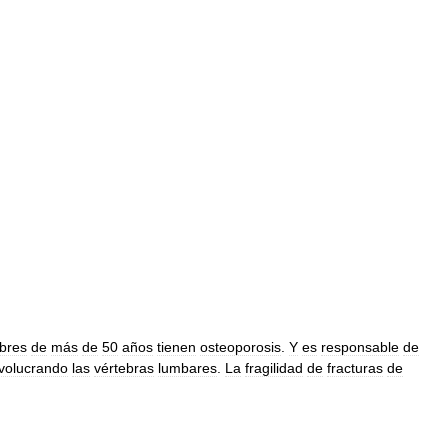
bres
de
más
de
50
años
tienen
osteoporosis
.
Y
es
responsable
de
nvolucrando
las
vértebras
lumbares
.
La
fragilidad
de
fracturas
de