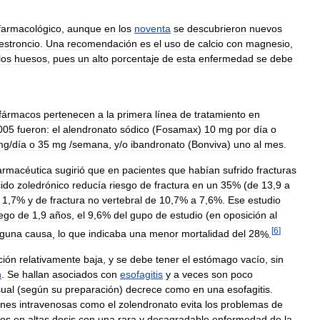
farmacológico
,
aunque
en
los
noventa
se
descubrieron
nuevos
estroncio
.
Una
recomendación
es
el
uso
de
calcio
con
magnesio
,
los
huesos
,
pues
un
alto
porcentaje
de
esta
enfermedad
se
debe
fármacos
pertenecen
a
la
primera
línea
de
tratamiento
en
005
fueron:
el
alendronato
sódico
(
Fosamax
)
10
mg
por
día
o
mg
/
día
o
35
mg
/
semana
,
y
/
o
ibandronato
(
Bonviva
)
uno
al
mes
.
armacéutica
sugirió
que
en
pacientes
que
habían
sufrido
fracturas
ido
zoledrónico
reducía
riesgo
de
fractura
en
un
35
% (
de
13
,
9
a
1
,
7
%
y
de
fractura
no
vertebral
de
10
,
7
%
a
7
,
6
%.
Ese
estudio
ego
de
1
,
9
años
,
el
9
,
6
%
del
gupo
de
estudio
(
en
oposición
al
[
6
]
lguna
causa
,
lo
que
indicaba
una
menor
mortalidad
del
28
%.
ción
relativamente
baja
,
y
se
debe
tener
el
estómago
vacío
,
sin
n
.
Se
hallan
asociados
con
esofagitis
y
a
veces
son
poco
ual
(
según
su
preparación
)
decrece
como
en
una
esofagitis
.
ones
intravenosas
como
el
zolendronato
evita
los
problemas
de
dos
en
altas
dosis
con
una
rara
y
desagradable
enfermedad
de
la