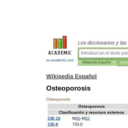
Los diccionarios y la
es-academic.com
Wikipedia Español
inter
Wikipedia Español
Osteoporosis
Osteoporosis
Osteoporosis
Clasificación
y
recursos
externos
CIE
-
10
M
80
-
M
82
CIE
-
9
733
.
0