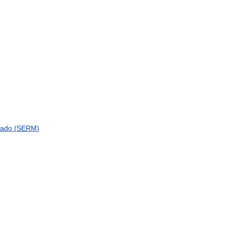
lado
(
SERM
)