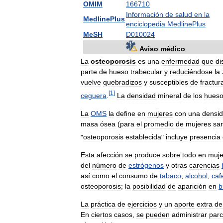
OMIM
166710
Información
de
salud
en
la
MedlinePlus
enciclopedia
MedlinePlus
MeSH
D010024
Aviso
médico
La
osteoporosis
es
una
enfermedad
que
di
parte
de
hueso
trabecular
y
reduciéndose
la
vuelve
quebradizos
y
susceptibles
de
fractur
[
1
]
ceguera
.
La
densidad
mineral
de
los
hues
La
OMS
la
define
en
mujeres
con
una
densi
masa
ósea
(
para
el
promedio
de
mujeres
sa
"
osteoporosis
establecida
"
incluye
presencia
Esta
afección
se
produce
sobre
todo
en
muje
del
número
de
estrógenos
y
otras
carencias
así
como
el
consumo
de
tabaco
,
alcohol
,
caf
osteoporosis
;
la
posibilidad
de
aparición
en
b
La
práctica
de
ejercicios
y
un
aporte
extra
de
En
ciertos
casos
,
se
pueden
administrar
par