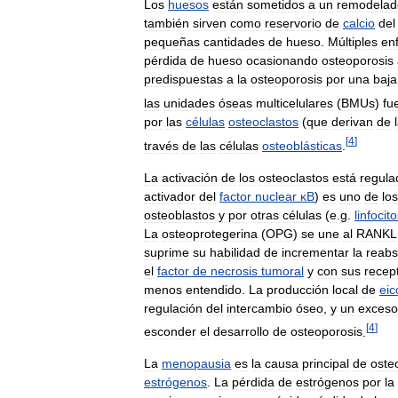
Los
huesos
están
sometidos
a
un
remodelad
también
sirven
como
reservorio
de
calcio
del
pequeñas
cantidades
de
hueso
.
Múltiples
en
pérdida
de
hueso
ocasionando
osteoporosis
predispuestas
a
la
osteoporosis
por
una
baja
las
unidades
óseas
multicelulares
(
BMUs
)
fu
por
las
células
osteoclastos
(
que
derivan
de
[
4
]
través
de
las
células
osteoblásticas
.
La
activación
de
los
osteoclastos
está
regula
activador
del
factor
nuclear
κB
)
es
uno
de
los
osteoblastos
y
por
otras
células
(
e
.
g
.
linfocit
La
osteoprotegerina
(
OPG
)
se
une
al
RANKL
suprime
su
habilidad
de
incrementar
la
reabs
el
factor
de
necrosis
tumoral
y
con
sus
recep
menos
entendido
.
La
producción
local
de
eic
regulación
del
intercambio
óseo
,
y
un
exceso
[
4
]
esconder
el
desarrollo
de
osteoporosis
.
La
menopausia
es
la
causa
principal
de
oste
estrógenos
.
La
pérdida
de
estrógenos
por
la