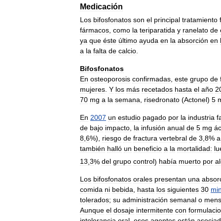
Medicación
Los
bifosfonatos
son
el
principal
tratamiento
fármacos
,
como
la
teriparatida
y
ranelato
de
ya
que
éste
último
ayuda
en
la
absorción
en
a
la
falta
de
calcio
.
Bifosfonatos
En
osteoporosis
confirmadas
,
este
grupo
de
mujeres
.
Y
los
más
recetados
hasta
el
año
2
70
mg
a
la
semana
,
risedronato
(
Actonel
)
5
En
2007
un
estudio
pagado
por
la
industria
f
de
bajo
impacto
,
la
infusión
anual
de
5
mg
ác
8
,
6
%),
riesgo
de
fractura
vertebral
de
3
,
8
%
a
también
halló
un
beneficio
a
la
mortalidad:
lu
13
,
3
%
del
grupo
control
)
había
muerto
por
a
Los
bifosfonatos
orales
presentan
una
absor
comida
ni
bebida
,
hasta
los
siguientes
30
mi
tolerados
;
su
administración
semanal
o
mens
Aunque
el
dosaje
intermitente
con
formulaci
intolerancia
oral
,
esos
agentes
están
asocia