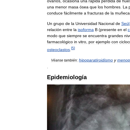
ovarios
,
ocasiona
una
rápida
pérdida
de
hue
una
menor
masa
ósea
que
los
hombres
.
La
conduce
fácilmente
a
fracturas
de
la
muñeca
Un
grupo
de
la
Universidad
Nacional
de
Seúl
relación
entre
la
isoforma
B
(
presente
en
el
c
modo
que
siempre
se
encuentra
grandes
niv
farmacológico
in
vitro
,
por
ejemplo
con
cicloc
[
5
]
osteoclastos
.
hipoparatiroidismo
y
menop
Véanse
también:
.
Epidemiología