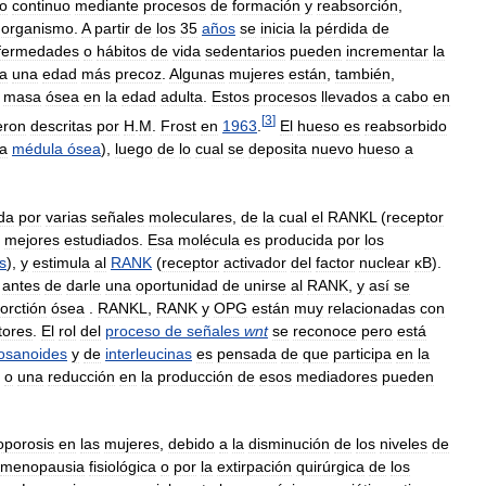
o
continuo
mediante
procesos
de
formación
y
reabsorción
,
organismo
.
A
partir
de
los
35
años
se
inicia
la
pérdida
de
fermedades
o
hábitos
de
vida
sedentarios
pueden
incrementar
la
a
una
edad
más
precoz
.
Algunas
mujeres
están
,
también
,
masa
ósea
en
la
edad
adulta
.
Estos
procesos
llevados
a
cabo
en
[
3
]
eron
descritas
por
H
.
M
.
Frost
en
1963
.
El
hueso
es
reabsorbido
la
médula
ósea
),
luego
de
lo
cual
se
deposita
nuevo
hueso
a
da
por
varias
señales
moleculares
,
de
la
cual
el
RANKL
(
receptor
mejores
estudiados
.
Esa
molécula
es
producida
por
los
os
),
y
estimula
al
RANK
(
receptor
activador
del
factor
nuclear
κB
).
antes
de
darle
una
oportunidad
de
unirse
al
RANK
,
y
así
se
orctión
ósea
.
RANKL
,
RANK
y
OPG
están
muy
relacionadas
con
tores
.
El
rol
del
proceso
de
señales
wnt
se
reconoce
pero
está
osanoides
y
de
interleucinas
es
pensada
de
que
participa
en
la
o
una
reducción
en
la
producción
de
esos
mediadores
pueden
oporosis
en
las
mujeres
,
debido
a
la
disminución
de
los
niveles
de
menopausia
fisiológica
o
por
la
extirpación
quirúrgica
de
los