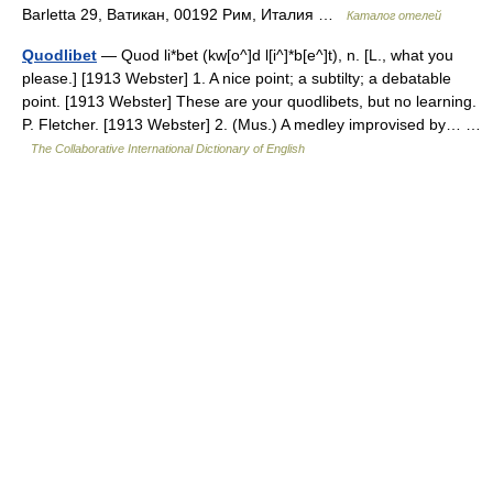
Barletta 29, Ватикан, 00192 Рим, Италия …
Каталог отелей
Quodlibet
— Quod li*bet (kw[o^]d l[i^]*b[e^]t), n. [L., what you
please.] [1913 Webster] 1. A nice point; a subtilty; a debatable
point. [1913 Webster] These are your quodlibets, but no learning.
P. Fletcher. [1913 Webster] 2. (Mus.) A medley improvised by… …
The Collaborative International Dictionary of English