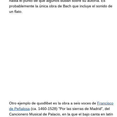
hasta el punto de que algunos dudan sobre su autoría. Es
probablemente la única obra de Bach que incluye el sonido de
un flato.
Otro ejemplo de quodlibet es la obra a seis voces de
Francisco
de Peñalosa
(ca. 1460-1528) "Por las sierras de Madrid", del
Cancionero Musical de Palacio, en la que el bajo canta en latín