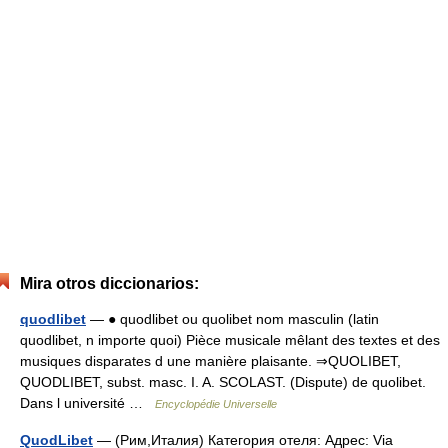
Mira otros diccionarios:
quodlibet
— ● quodlibet ou quolibet nom masculin (latin
quodlibet, n importe quoi) Pièce musicale mêlant des textes et des
musiques disparates d une manière plaisante. ⇒QUOLIBET,
QUODLIBET, subst. masc. I. A. SCOLAST. (Dispute) de quolibet.
Dans l université …
Encyclopédie Universelle
QuodLibet
— (Рим,Италия) Категория отеля: Адрес: Via