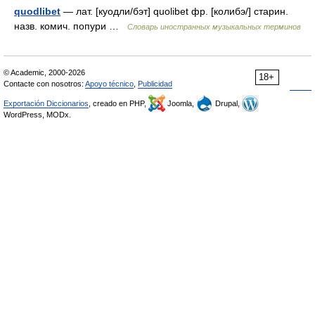
quodlibet
— лат. [куодли/бэт] quolibet фр. [колибэ/] старин.
назв. комич. попури …
Словарь иностранных музыкальных терминов
© Academic, 2000-2026
18+
Contacte con nosotros:
Apoyo técnico
,
Publicidad
Exportación Diccionarios
, creado en PHP,
Joomla,
Drupal,
WordPress, MODx.