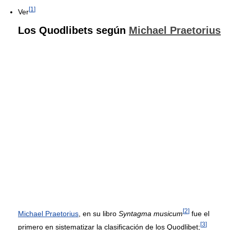
[
1
]
Ver
Los Quodlibets según
Michael Praetorius
[
2
]
Michael Praetorius
, en su libro
Syntagma musicum
fue el
[
3
]
primero en sistematizar la clasificación de los Quodlibet;