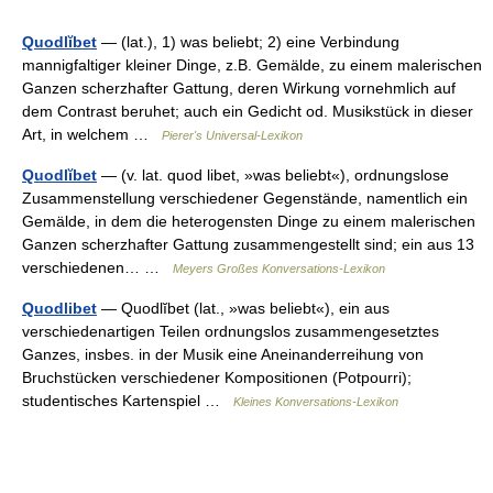
Quodlĭbet
— (lat.), 1) was beliebt; 2) eine Verbindung
mannigfaltiger kleiner Dinge, z.B. Gemälde, zu einem malerischen
Ganzen scherzhafter Gattung, deren Wirkung vornehmlich auf
dem Contrast beruhet; auch ein Gedicht od. Musikstück in dieser
Art, in welchem …
Pierer's Universal-Lexikon
Quodlĭbet
— (v. lat. quod libet, »was beliebt«), ordnungslose
Zusammenstellung verschiedener Gegenstände, namentlich ein
Gemälde, in dem die heterogensten Dinge zu einem malerischen
Ganzen scherzhafter Gattung zusammengestellt sind; ein aus 13
verschiedenen… …
Meyers Großes Konversations-Lexikon
Quodlibet
— Quodlĭbet (lat., »was beliebt«), ein aus
verschiedenartigen Teilen ordnungslos zusammengesetztes
Ganzes, insbes. in der Musik eine Aneinanderreihung von
Bruchstücken verschiedener Kompositionen (Potpourri);
studentisches Kartenspiel …
Kleines Konversations-Lexikon