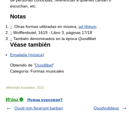
escuchan, etc.
Notas
↑
.Otras formas utilizadas en música,
ad líbitum
.
↑
Wolffenbutel, 1619 - Libro 3, páginas 17/18
↑
También denominados en la época
Quodlibet
Véase también
Ensalada (música)
Obtenido de "
Quodlibet
"
Categoría:
Formas musicales
Wikimedia foundation
.
2010
.
Игры ⚽
Нужна курсовая?
Quod non fecerunt barbari
Quodvultdeus