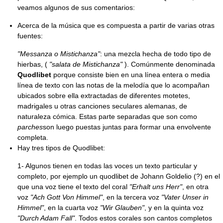
veamos algunos de sus comentarios:
Acerca de la música que es compuesta a partir de varias otras
fuentes:
"Messanza o Mistichanza"
: una mezcla hecha de todo tipo de
hierbas, (
"salata de Mistichanza"
). Comúnmente denominada
Quodlibet
porque consiste bien en una línea entera o media
línea de texto con las notas de la melodía que lo acompañan
ubicados sobre ella extractadas de diferentes motetes,
madrigales u otras canciones seculares alemanas, de
naturaleza cómica. Estas parte separadas que son como
parches
son luego puestas juntas para formar una envolvente
completa.
Hay tres tipos de Quodlibet:
1- Algunos tienen en todas las voces un texto particular y
completo, por ejemplo un quodlibet de Johann Goldelio (?) en el
que una voz tiene el texto del coral
"Erhalt uns Herr"
, en otra
voz
"Ach Gott Von Himmel"
, en la tercera voz
"Vater Unser in
Himmel"
, en la cuarta voz
"Wir Glauben"
, y en la quinta voz
"Durch Adam Fall"
. Todos estos corales son cantos completos