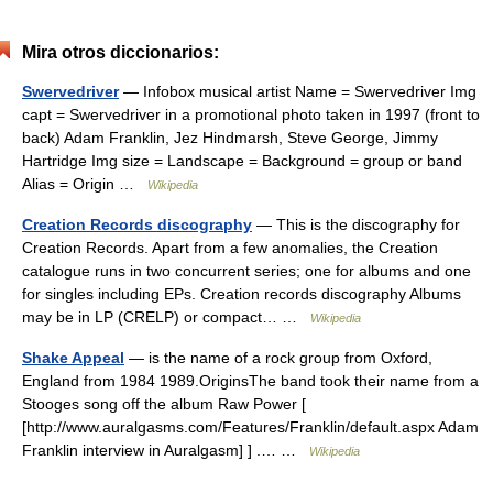
Mira otros diccionarios:
Swervedriver
— Infobox musical artist Name = Swervedriver Img
capt = Swervedriver in a promotional photo taken in 1997 (front to
back) Adam Franklin, Jez Hindmarsh, Steve George, Jimmy
Hartridge Img size = Landscape = Background = group or band
Alias = Origin …
Wikipedia
Creation Records discography
— This is the discography for
Creation Records. Apart from a few anomalies, the Creation
catalogue runs in two concurrent series; one for albums and one
for singles including EPs. Creation records discography Albums
may be in LP (CRELP) or compact… …
Wikipedia
Shake Appeal
— is the name of a rock group from Oxford,
England from 1984 1989.OriginsThe band took their name from a
Stooges song off the album Raw Power [
[http://www.auralgasms.com/Features/Franklin/default.aspx Adam
Franklin interview in Auralgasm] ] .… …
Wikipedia