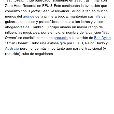
"
99th Dream
", fue publicado finalmente en
1998
tras firmar con
Zero Hour Records en EEUU. Éste continuaba la evolución que
comenzó con "
Ejector Seat Reservation
". Aunque tenían mucho
menos del
grunge
de la primera época, mantenían sus
riffs
de
guitarra suntuosos y psicodélicos, unidos a las letras y voces
ahogadoras de Franklin. El grupo añadió un mayor rango de
influencias musicales, por ejemplo, el nombre de la canción "
99th
Dream
" se escribió como una
precuela
a la canción de
Bob Dylan
,
"
115th Dream
". Hubo una exitosa gira por EEUU, Reino Unido y
Australia
pero no fue más importante que para el tradicional (y
reducido) culto de seguidores.