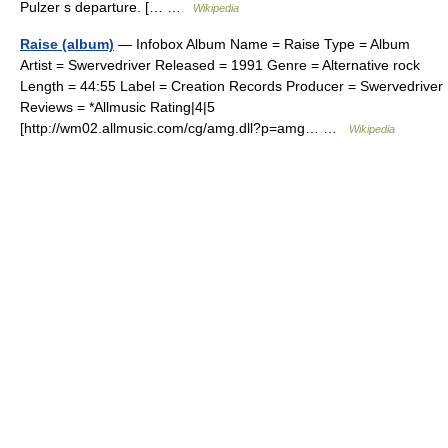
Pulzer s departure. [… …
Wikipedia
Raise (album)
— Infobox Album Name = Raise Type = Album
Artist = Swervedriver Released = 1991 Genre = Alternative rock
Length = 44:55 Label = Creation Records Producer = Swervedriver
Reviews = *Allmusic Rating|4|5
[http://wm02.allmusic.com/cg/amg.dll?p=amg… …
Wikipedia