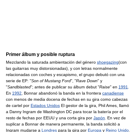
Primer álbum y posible ruptura
Mezclando la saturada ambientación del género
shoegazing
(con
las guitarras muy distorsionadas), y con letras normalmente
relacionadas con coches y escapismo, el grupo debutó con una
serie de EP: "
Son of Mustang Ford
", "
Rave Down
" y
"
Sandblasted
"; antes de publicar su álbum debut "
Raise
" en
1991
.
En
1992
, Bonnar abandonó la banda en la frontera
canadiense
con menos de media docena de fechas en su gira como cabezas
de cartel por
Estados Unidos
El gestor de la gira, Phil Ames, llamó
a Danny Ingram de Washington DC para tocar la batería por el
resto de fechas por EEUU y una corta gira por
Japón
. En vez de
suplicar a Bonnar de manera permanente, la banda solicitó a
Ingram mudarse a
Londres
para la gira por
Europa
y
Reino Unido
.