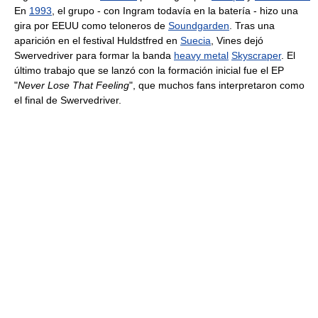
En
1993
, el grupo - con Ingram todavía en la batería - hizo una
gira por EEUU como teloneros de
Soundgarden
. Tras una
aparición en el festival Huldstfred en
Suecia
, Vines dejó
Swervedriver para formar la banda
heavy metal
Skyscraper
. El
último trabajo que se lanzó con la formación inicial fue el EP
"
Never Lose That Feeling
", que muchos fans interpretaron como
el final de Swervedriver.