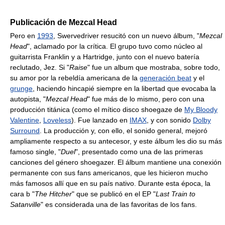
Publicación de Mezcal Head
Pero en
1993
, Swervedriver resucitó con un nuevo álbum, "
Mezcal
Head
", aclamado por la crítica. El grupo tuvo como núcleo al
guitarrista Franklin y a Hartridge, junto con el nuevo batería
reclutado, Jez. Si "
Raise
" fue un album que mostraba, sobre todo,
su amor por la rebeldía americana de la
generación beat
y el
grunge
, haciendo hincapié siempre en la libertad que evocaba la
autopista, "
Mezcal Head
" fue más de lo mismo, pero con una
producción titánica (como el mítico disco shoegaze de
My Bloody
Valentine
,
Loveless
). Fue lanzado en
IMAX
, y con sonido
Dolby
Surround
. La producción y, con ello, el sonido general, mejoró
ampliamente respecto a su antecesor, y este álbum les dio su más
famoso single, "
Duel
", presentado como una de las primeras
canciones del género shoegazer. El álbum mantiene una conexión
permanente con sus fans americanos, que les hicieron mucho
más famosos allí que en su país nativo. Durante esta época, la
cara b "
The Hitcher
" que se publicó en el EP "
Last Train to
Satanville
" es considerada una de las favoritas de los fans.