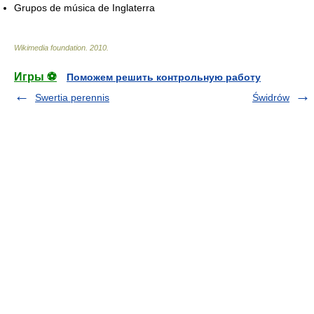
Grupos de música de Inglaterra
Wikimedia foundation
.
2010
.
Игры ⚽
Поможем решить контрольную работу
Swertia perennis
Świdrów