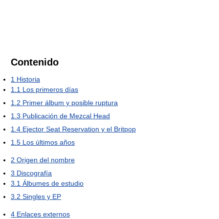
Contenido
1
Historia
1.1
Los primeros días
1.2
Primer álbum y posible ruptura
1.3
Publicación de Mezcal Head
1.4
Ejector Seat Reservation y el Britpop
1.5
Los últimos años
2
Origen del nombre
3
Discografía
3.1
Álbumes de estudio
3.2
Singles y EP
4
Enlaces externos