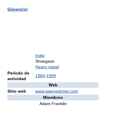
Género(s)
Indie
Shoegaze
Heavy metal
Período de
1984
-
1999
actividad
Web
Sitio web
www.swervedriver.com
Miembros
Adam Franklin