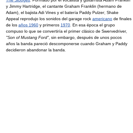
The Stooges
. Formado por el vocalista y guitarrista Adam Franklin
y Jimmy Hartridge, el cantante Graham Franklin (hermano de
Adam), el bajista Adi Vines y el batería Paddy Pulzer; Shake
Appeal reprodujo los sonidos del garage rock
americano
de finales
de los
años 1960
y primeros
1970
. En esa época el grupo
compuso lo que se convertiría el primer clásico de Swervedriver,
"Son of Mustang Ford"
, sin embargo, después de unos pocos
años la banda pareció descomponerse cuando Graham y Paddy
decidieron abandonar la banda.