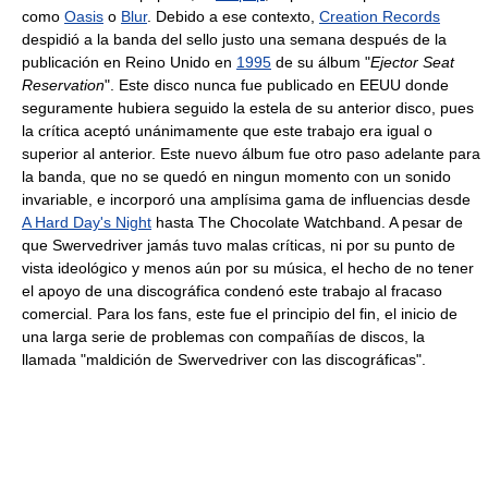
como
Oasis
o
Blur
. Debido a ese contexto,
Creation Records
despidió a la banda del sello justo una semana después de la
publicación en Reino Unido en
1995
de su álbum "
Ejector Seat
Reservation
". Este disco nunca fue publicado en EEUU donde
seguramente hubiera seguido la estela de su anterior disco, pues
la crítica aceptó unánimamente que este trabajo era igual o
superior al anterior. Este nuevo álbum fue otro paso adelante para
la banda, que no se quedó en ningun momento con un sonido
invariable, e incorporó una amplísima gama de influencias desde
A Hard Day's Night
hasta The Chocolate Watchband. A pesar de
que Swervedriver jamás tuvo malas críticas, ni por su punto de
vista ideológico y menos aún por su música, el hecho de no tener
el apoyo de una discográfica condenó este trabajo al fracaso
comercial. Para los fans, este fue el principio del fin, el inicio de
una larga serie de problemas con compañías de discos, la
llamada "maldición de Swervedriver con las discográficas".