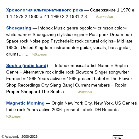
Хронология альтернативного рока
— Содержание 1 1970 е
1.1 1979 2 1980 е 2.1 1980 2.2 1981 2.3 …
Википедия
Shoegazing
— Infobox Music genre bgcolor= crimson color=
white name= Shoegazing stylistic origins= Post punk Dream pop
Space rock Noise pop Psychedelic rock cultural origins= Mid late
1980s, United Kingdom instruments= guitar, vocals, bass guitar,
drums… …
Wikipedia
Sophia (indie band)
— Infobox musical artist Name = Sophia
Genre = Alternative rock Indie rock Slowcore Singer songwriter
Formed = 1995 Years active = 1995 present Label = The Flower
Shop Recordings City Slang Bang! Current members = Robin
Proper Sheppard The Sophia… …
Wikipedia
Magnetic Morning
— Origin New York City, New York, US Genres
Indie rock Years active 2006–present Labels DH Records …
Wikipedia
© Academic, 2000-2026
18+