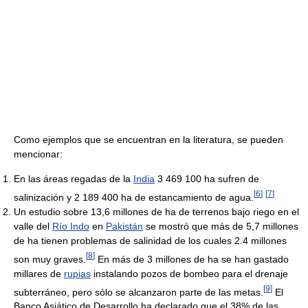
Como ejemplos que se encuentran en la literatura, se pueden
mencionar:
En las áreas regadas de la
India
3 469 100 ha sufren de
[
6
]
[
7
]
salinización y 2 189 400 ha de estancamiento de agua.
Un estudio sobre 13,6 millones de ha de terrenos bajo riego en el
valle del
Río Indo
en
Pakistán
se mostró que más de 5,7 millones
de ha tienen problemas de salinidad de los cuales 2.4 millones
[
8
]
son muy graves.
En más de 3 millones de ha se han gastado
millares de
rupias
instalando pozos de bombeo para el drenaje
[
9
]
subterráneo, pero sólo se alcanzaron parte de las metas.
El
Banco Asiático de Desarrollo ha declarado que el 38% de las