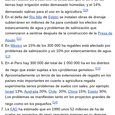
tierras bajo irrigación están demasiado húmedas, y el 14%,
[
10
]
demasiado salinas para el uso en la agricultura.
En el delta del
Río Nilo
de
Egipto
se instalan obras de drenaje
subterráneo en millones de ha para combatir los efectos de
estancamiento de agua y problemas de salinización que
comenzaron a sentirse después de la construcción de la
Presa de
[
11
]
Asuán
.
En
México
un 15% de los 300 000 ha regables está afectado por
problemas de salinización y un 10% por estancamientos de agua.
[
12
]
En el Perú hay 300 000 del total de 1 050 000 ha en los distritos
[
13
]
de riego que están sujetas a los «problemas gemelos».
Aproximadamente un tercio de las extensiones de regadío en los
países más importantes en cuanto a agricultura regada
experimenta serios problemas de suelos con sales, por ejemplo:
Israel
13%,
Australia
20%,
Chile
: 20%,
China
15%,
Egipto
30%.
Los problemas se manifiestan tanto en los proyectos grandes de
[
14
]
riego como en los pequeños.
La
FAO
ha estimado que en 1990 unos 52 millones de ha de
suelos en proyectos de riego requieren mejores en su drenaje