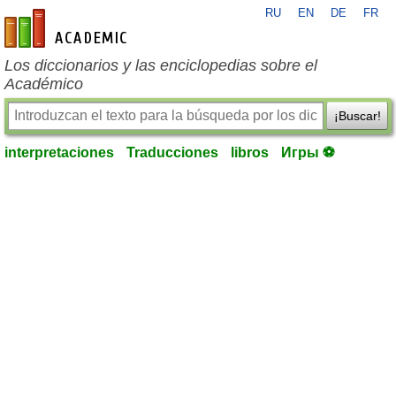
RU
EN
DE
FR
es-academic.com
Los diccionarios y las enciclopedias sobre el
Académico
¡Buscar!
interpretaciones
Traducciones
libros
Игры ⚽