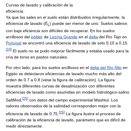
Curvas de lavado y calibración de la
eficiencia.
Ya que las sales en el suelo están distribuidos irregularmente, la
eficiencia de lavado
(E
) puede ser menor de uno. Suelos salinos
L
con baja eficiencia son difíciles de recuperar. En los suelos
arcillosos del
pólder
de
Lezíria Grande
en el
delta
del Río Tajo en
Portugal
se encontró una eficiencia de lavado de solo 0.10 a 0.15.
[
24
]
El suelo no se pudo mejorar fácilmente y estaba usado para la
cría de toros en pastos naturales.
Por otro lado, para los suelos arcillosos en el
delta del Río Nilo
en
Egipto se detectaron eficiencias de lavado mucho más alto del
orden de 0.7 a 0.8 (vése la figura de calibración). La figura
muestra diferentes curvas de desalinización con diferentes
eficiencias de lavado como asumidas en modelo hidrológico-salino
[
25
]
SaltMod,
con datos del campo experimental Mashtul. Los
valores observados de la salinidad corresponden mejor con la
[
26
]
eficiencia de lavado de 0.75.
La figura ilustra el proceso de
calibración de la eficiencia de lavado, parámetro que es difícil de
medir directamente.