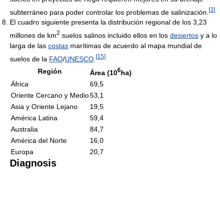
[
3
]
subterráneo para poder controlar los problemas de salinización.
El cuadro siguiente presenta la distribución regional de los 3,23
2
millones de km
suelos salinos incluido ellos en los
desiertos
y a lo
larga de las
costas
marítimas de acuerdo al mapa mundial de
[
15
]
suelos de la
FAO
/
UNESCO
.
6
Región
Área (
10
ha)
África
69,5
Oriente Cercano y Medio
53,1
Asia y Oriente Lejano
19,5
América Latina
59,4
Australia
84,7
América del Norte
16,0
Europa
20,7
Diagnosis