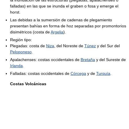
la inundación de las estructuras (plegadas, apalachenses o
falladas) en las que se inunda el graben o fosa y emerge el
horst.
Las debidas a la sumersión de cadenas de plegamiento
presentan bahías en forma de hoz separadas por promontorios
disimétricos (costa de
Argelia
).
Región tipo:
Plegadas: costa de
Niza
, del Noreste de
Túnez
y del Sur del
Peloponeso
.
Apalachenses: costas occidentales de
Bretaña
y del Sureste de
Irlanda
.
Falladas: costas occidentales de
Córcega
y de
Turquía
.
Costas Volcánicas