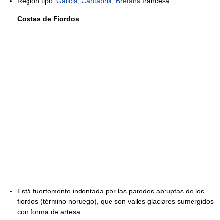
Región tipo:
Galicia
,
Cantabria
,
Bretaña
francesa.
Costas de Fiordos
Está fuertemente indentada por las paredes abruptas de los
fiordos (término noruego), que son valles glaciares sumergidos
con forma de artesa.