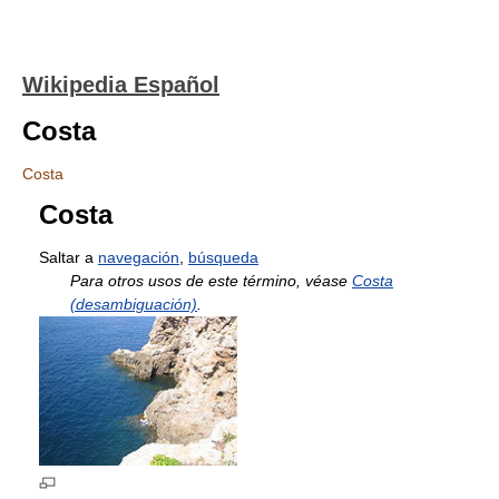
Wikipedia Español
Costa
Costa
Costa
Saltar a
navegación
,
búsqueda
Para otros usos de este término, véase
Costa
(desambiguación)
.