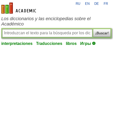
RU
EN
DE
FR
es-academic.com
Los diccionarios y las enciclopedias sobre el
Académico
¡Buscar!
interpretaciones
Traducciones
libros
Игры ⚽