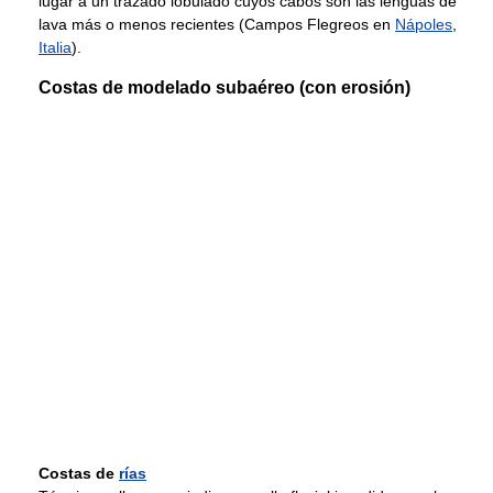
lugar a un trazado lobulado cuyos cabos son las lenguas de
lava más o menos recientes (Campos Flegreos en
Nápoles
,
Italia
).
Costas de modelado subaéreo (con erosión)
Costas de
rías