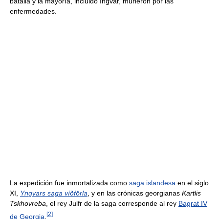
batalla y la mayoría, incluido Ingvar, murieron por las
enfermedades.
La expedición fue inmortalizada como
saga islandesa
en el siglo
XI,
Yngvars saga víðförla
, y en las crónicas georgianas
Kartlis
Tskhovreba
, el rey Julfr de la saga corresponde al rey
Bagrat IV
[
2
]
de Georgia
.