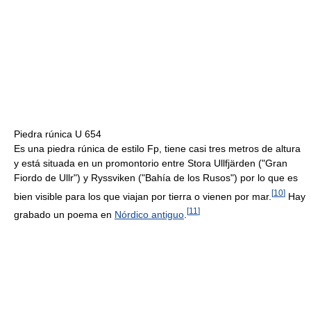
Piedra rúnica U 654
Es una piedra rúnica de estilo Fp, tiene casi tres metros de altura
y está situada en un promontorio entre Stora Ullfjärden ("Gran
Fiordo de Ullr") y Ryssviken ("Bahía de los Rusos") por lo que es
[
10
]
bien visible para los que viajan por tierra o vienen por mar.
Hay
[
11
]
grabado un poema en
Nórdico antiguo
.