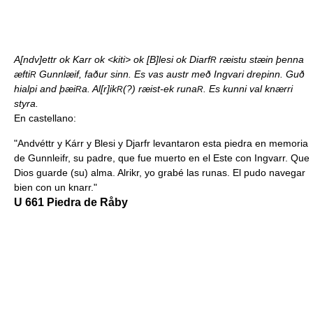
A[ndv]ettr ok Karr ok <kiti> ok [B]lesi ok Diarf
ræistu stæin þenna
R
æfti
Gunnlæif, faður sinn. Es vas austr með Ingvari drepinn. Guð
R
hialpi and þæi
a. Al[r]ik
(?) ræist-ek runa
. Es kunni val knærri
R
R
R
styra.
En castellano:
"Andvéttr y Kárr y Blesi y Djarfr levantaron esta piedra en memoria
de Gunnleifr, su padre, que fue muerto en el Este con Ingvarr. Que
Dios guarde (su) alma. Alrikr, yo grabé las runas. El pudo navegar
bien con un knarr."
U 661 Piedra de Råby