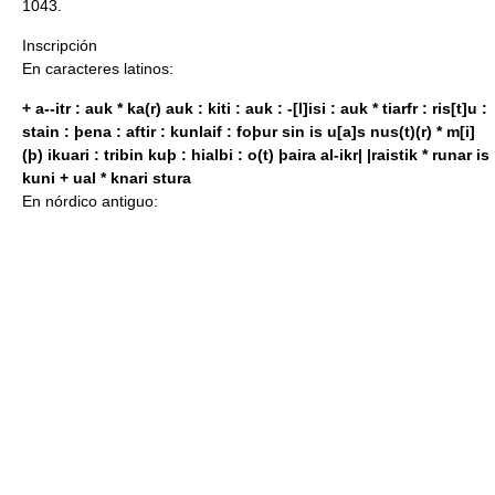
1043.
Inscripción
En caracteres latinos:
+ a--itr : auk * ka(r) auk : kiti : auk : -[l]isi : auk * tiarfr : ris[t]u :
stain : þena : aftir : kunlaif : foþur sin is u[a]s nus(t)(r) * m[i]
(þ) ikuari : tribin kuþ : hialbi : o(t) þaira al-ikr| |raistik * runar is
kuni + ual * knari stura
En nórdico antiguo: