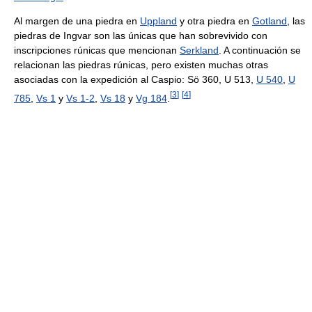
Al margen de una piedra en
Uppland
y otra piedra en
Gotland
, las
piedras de Ingvar son las únicas que han sobrevivido con
inscripciones rúnicas que mencionan
Serkland
. A continuación se
relacionan las piedras rúnicas, pero existen muchas otras
asociadas con la expedición al Caspio: Sö 360, U 513,
U 540
,
U
[
3
]
[
4
]
785
,
Vs 1
y
Vs 1-2
,
Vs 18
y
Vg 184
.