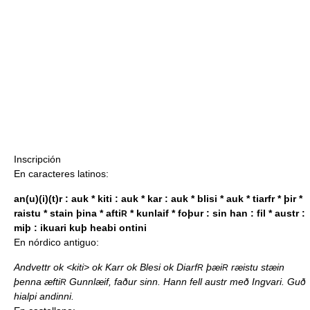
Inscripción
En caracteres latinos:
an(u)(i)(t)r : auk * kiti : auk * kar : auk * blisi * auk * tiarfr * þir *
raistu * stain þina * afti
* kunlaif * foþur : sin han : fil * austr :
R
miþ : ikuari kuþ heabi ontini
En nórdico antiguo:
Andvettr ok <kiti> ok Karr ok Blesi ok Diarf
þæi
ræistu stæin
R
R
þenna æfti
Gunnlæif, faður sinn. Hann fell austr með Ingvari. Guð
R
hialpi andinni.