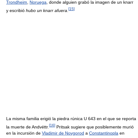
Trondheim
,
Noruega
, donde alguien grabó la imagen de un knarr
[
15
]
y escribió
hubo un knarr afuera
.
La misma familia erigió la piedra rúnica U 643 en el que se reporta
[
16
]
la muerte de Andvéttr.
Pritsak sugiere que posiblemente murió
en la incursión de
Vladimir de Novgorod
a
Constantinopla
en