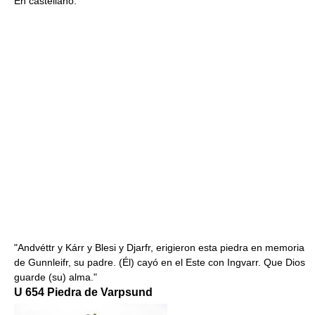
En castellano:
"Andvéttr y Kárr y Blesi y Djarfr, erigieron esta piedra en memoria
de Gunnleifr, su padre. (Él) cayó en el Este con Ingvarr. Que Dios
guarde (su) alma."
U 654 Piedra de Varpsund