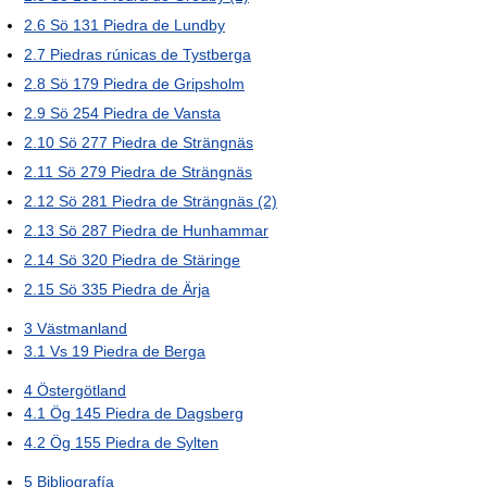
2.6
Sö 131 Piedra de Lundby
2.7
Piedras rúnicas de Tystberga
2.8
Sö 179 Piedra de Gripsholm
2.9
Sö 254 Piedra de Vansta
2.10
Sö 277 Piedra de Strängnäs
2.11
Sö 279 Piedra de Strängnäs
2.12
Sö 281 Piedra de Strängnäs (2)
2.13
Sö 287 Piedra de Hunhammar
2.14
Sö 320 Piedra de Stäringe
2.15
Sö 335 Piedra de Ärja
3
Västmanland
3.1
Vs 19 Piedra de Berga
4
Östergötland
4.1
Ög 145 Piedra de Dagsberg
4.2
Ög 155 Piedra de Sylten
5
Bibliografía