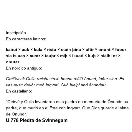
Inscripción
En caracteres latinos:
kairui × auk × kula × ristu × stain þina × aftir × onunt × foþur
sia is uas × austr × tauþr × miþ × ikuari × kuþ × hialbi ot ×
onutar
En nórdico antiguo:
Gæi
vi ok Gulla ræistu stæin þenna æfti
Anund, faður sinn. Es
R
R
vas austr dauðr með Ingvari. Guð hialpi and Anunda
.
R
En castellano:
"Geirvé y Gulla levantaron esta piedra en memoria de Ônundr, su
padre, que murió en el Este con Ingvarr. Que Dios guarde el alma
de Ônundr."
U 778 Piedra de Svinnegam