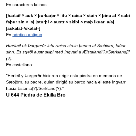
En caracteres latinos:
[harlaif × auk × þurkarþr × litu × raisa × stain × þina at × sabi
faþur sin × is| |sturþi × austr × skibi × maþ ikuari a/a|
|askalat-/skalat-]
En
nórdico antiguo
:
Hærlæif ok Þorgærðr letu ræisa stæin þenna at Sæbiorn, faður
sinn. Es styrði austr skipi með Ingvari a Æistaland(?)/Særkland[i]
(?).
En castellano:
"Herleif y Þorgerðr hicieron erigir esta piedra en memoria de
Sæbjôrn, su padre, quien dirigió su barco hacia el este Ingvarr
hacia Estonia(?)/Serkland(?)."
U 644 Piedra de Ekilla Bro