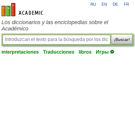
RU
EN
DE
FR
es-academic.com
Los diccionarios y las enciclopedias sobre el
Académico
¡Buscar!
interpretaciones
Traducciones
libros
Игры ⚽