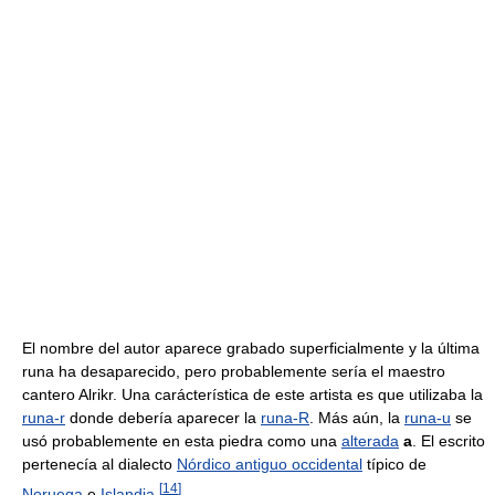
El nombre del autor aparece grabado superficialmente y la última
runa ha desaparecido, pero probablemente sería el maestro
cantero Alrikr. Una carácterística de este artista es que utilizaba la
runa-r
donde debería aparecer la
runa-R
. Más aún, la
runa-u
se
usó probablemente en esta piedra como una
alterada
a
. El escrito
pertenecía al dialecto
Nórdico antiguo occidental
típico de
[
14
]
Noruega
e
Islandia
.