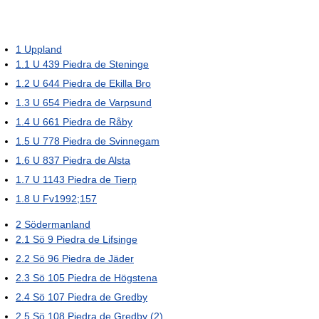
1
Uppland
1.1
U 439 Piedra de Steninge
1.2
U 644 Piedra de Ekilla Bro
1.3
U 654 Piedra de Varpsund
1.4
U 661 Piedra de Råby
1.5
U 778 Piedra de Svinnegam
1.6
U 837 Piedra de Alsta
1.7
U 1143 Piedra de Tierp
1.8
U Fv1992;157
2
Södermanland
2.1
Sö 9 Piedra de Lifsinge
2.2
Sö 96 Piedra de Jäder
2.3
Sö 105 Piedra de Högstena
2.4
Sö 107 Piedra de Gredby
2.5
Sö 108 Piedra de Gredby (2)