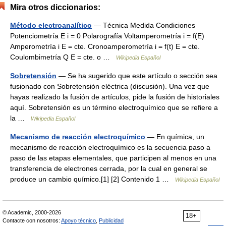
Mira otros diccionarios:
Método electroanalítico
— Técnica Medida Condiciones
Potenciometría E i = 0 Polarografía Voltamperometría i = f(E)
Amperometría i E = cte. Cronoamperometría i = f(t) E = cte.
Coulombimetría Q E = cte. o …
Wikipedia Español
Sobretensión
— Se ha sugerido que este artículo o sección sea
fusionado con Sobretensión eléctrica (discusión). Una vez que
hayas realizado la fusión de artículos, pide la fusión de historiales
aquí. Sobretensión es un término electroquímico que se refiere a
la …
Wikipedia Español
Mecanismo de reacción electroquímico
— En química, un
mecanismo de reacción electroquímico es la secuencia paso a
paso de las etapas elementales, que participen al menos en una
transferencia de electrones cerrada, por la cual en general se
produce un cambio químico.[1] [2] Contenido 1 …
Wikipedia Español
© Academic, 2000-2026
18+
Contacte con nosotros:
Apoyo técnico
,
Publicidad