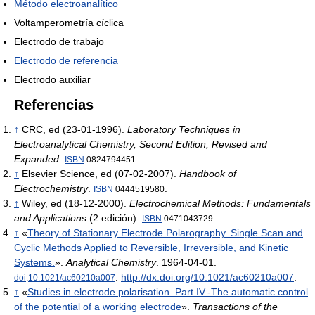
Método electroanalítico
Voltamperometría cíclica
Electrodo de trabajo
Electrodo de referencia
Electrodo auxiliar
Referencias
↑
CRC, ed (23-01-1996).
Laboratory Techniques in
Electroanalytical Chemistry, Second Edition, Revised and
Expanded
.
.
ISBN
0824794451
↑
Elsevier Science, ed (07-02-2007).
Handbook of
Electrochemistry
.
.
ISBN
0444519580
↑
Wiley, ed (18-12-2000).
Electrochemical Methods: Fundamentals
and Applications
(2 edición).
.
ISBN
0471043729
↑
«
Theory of Stationary Electrode Polarography. Single Scan and
Cyclic Methods Applied to Reversible, Irreversible, and Kinetic
Systems.
».
Analytical Chemistry
. 1964-04-01.
.
http://dx.doi.org/10.1021/ac60210a007
.
doi
:
10.1021/ac60210a007
↑
«
Studies in electrode polarisation. Part IV.-The automatic control
of the potential of a working electrode
».
Transactions of the