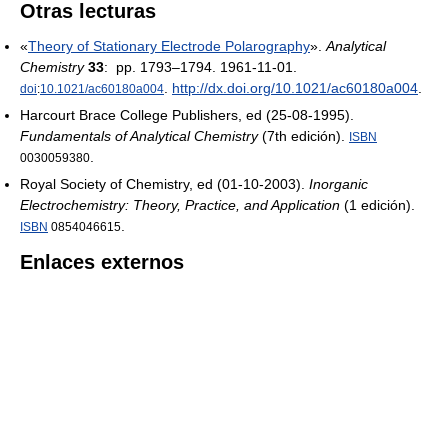
Otras lecturas
«
Theory of Stationary Electrode Polarography
».
Analytical
Chemistry
33
: pp. 1793–1794. 1961-11-01.
.
http://dx.doi.org/10.1021/ac60180a004
.
doi
:
10.1021/ac60180a004
Harcourt Brace College Publishers, ed (25-08-1995).
Fundamentals of Analytical Chemistry
(7th edición).
ISBN
.
0030059380
Royal Society of Chemistry, ed (01-10-2003).
Inorganic
Electrochemistry: Theory, Practice, and Application
(1 edición).
.
ISBN
0854046615
Enlaces externos