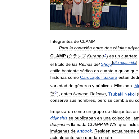
Integrantes
de
CLAMP
.
Para
la
conexión
entre
dos
células
adya
?
CLAMP
(
クランプ
Kuranpu
)
es
un
cuarteto
[
cita
requerida
]
el
título
de
las
Reinas
del
Shōjo
estilo
bastante
sádico
en
cuanto
a
guion
que
historias
como
Cardcaptor
Sakura
están
ded
variedad
de
géneros
y
públicos
.
Ellas
son:
M
?
芭
)
,
antes
Nanase
Ohkawa
,
Tsubaki
Nekoi
(
conserva
sus
nombres
,
pero
se
cambia
su
c
Empezaron
como
un
grupo
de
dibujantes
en
dôjinshis
se
publicaban
en
una
colección
lla
doujinshis
llamada
CLAMP
NEWS
,
que
incluí
imágenes
de
artbook
.
Residen
actualmente
actualmente
solo
quedan
cuatro
.