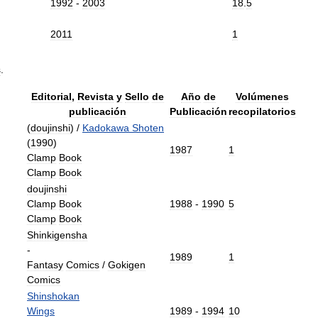
1992
-
2003
18
.
5
2011
1
s
.
Editorial
,
Revista
y
Sello
de
Año
de
Volúmenes
publicación
Publicación
recopilatorios
(
doujinshi
) /
Kadokawa
Shoten
(
1990
)
1987
1
Clamp
Book
Clamp
Book
doujinshi
Clamp
Book
1988
-
1990
5
Clamp
Book
Shinkigensha
-
1989
1
Fantasy
Comics
/
Gokigen
Comics
Shinshokan
Wings
1989
-
1994
10