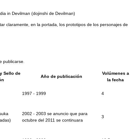
dia
in
Devilman
(
dojinshi
de
Devilman
)
tar
claramente
,
en
la
portada
,
los
prototipos
de
los
personajes
de
e
publicarse
.
y
Sello
de
Volúmenes
a
Año
de
publicación
ón
la
fecha
1997
-
1999
4
suka
2002
-
2003
se
anuncio
que
para
3
ladas
)
octubre
del
2011
se
continuara