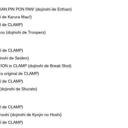
IAN:PIN
PON
PAN
! (
dojinshi
de
Erthian
)
i
de
Karura
Mau
!)
l
de
CLAMP
)
Jou
(
dojinshi
de
Troopers
)
l
de
CLAMP
)
inshi
de
Seiden
)
TION
in
CLAMP
(
dojinshi
de
Break
Shot
)
ra
original
de
CLAMP
)
l
de
CLAMP
)
(
dojinshi
de
Shurato
)
l
de
CLAMP
)
hoshi
(
dojinshi
de
Kyojin
no
Hoshi
)
l
de
CLAMP
)