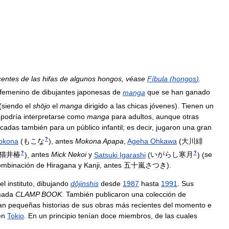
centes
de
las
hifas
de
algunos
hongos
,
véase
Fíbula
(
hongos
)
.
femenino
de
dibujantes
japonesas
de
manga
que
se
han
ganado
(
siendo
el
shōjo
el
manga
dirigido
a
las
chicas
jóvenes
).
Tienen
un
podría
interpretarse
como
manga
para
adultos
,
aunque
otras
icadas
también
para
un
público
infantil
;
es
decir
,
jugaron
una
gran
?
okona
(
もこな
)
,
antes
Mokona
Apapa
,
Ageha
Ohkawa
(
大川緋
?
?
猫井椿
)
,
antes
Mick
Nekoi
y
Satsuki
Igarashi
(
いがらし寒月
)
(
se
ombinación
de
Hiragana
y
Kanji
,
antes
五十嵐さつき
).
el
instituto
,
dibujando
dôjinshis
desde
1987
hasta
1991
.
Sus
mada
CLAMP
BOOK
.
También
publicaron
una
colección
de
an
pequeñas
historias
de
sus
obras
más
recientes
del
momento
e
en
Tokio
.
En
un
principio
tenían
doce
miembros
,
de
las
cuales