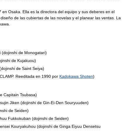
7
en
Osaka
.
Ella
es
la
directora
del
equipo
y
sus
deberes
en
el
diseño
de
las
cubiertas
de
las
novelas
y
el
planear
las
ventas
.
La
kawa
.
i
(
dojinshi
de
Monogatari
)
jinshi
de
Kujakuou
)
(
dojinshi
de
Saint
Seiya
)
CLAMP
.
Reeditada
en
1990
por
Kadokawa
Shoten
)
e
Capitain
Tsubasa
)
sujin
Jiken
(
dojinshi
de
Gin
-
Ei
-
Den
Souryuuden
)
inshi
de
Seiden
)
shuu
Fukkokuban
(
dojinshi
de
Seiden
)
ensei
Kouryakuhou
(
dojinshi
de
Ginga
Eiyuu
Densetsu