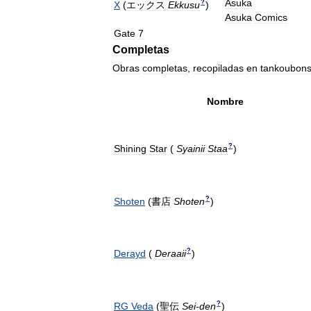
Asuka
?
X
(
エックス
Ekkusu
)
Asuka
Comics
Gate
7
Completas
Obras
completas
,
recopiladas
en
tankoubon
Nombre
?
Shining
Star
(
Syainii
Staa
)
?
Shoten
(
書店
Shoten
)
?
Derayd
(
Deraaii
)
?
RG
Veda
(
聖伝
Sei
-
den
)