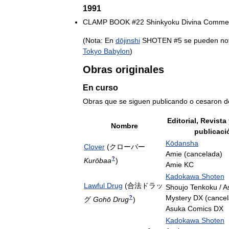
1991
CLAMP
BOOK
#
22
Shinkyoku
Divina
Comme
(
Nota:
En
dōjinshi
SHOTEN
#
5
se
pueden
no
Tokyo
Babylon
)
Obras
originales
En
curso
Obras
que
se
siguen
publicando
o
cesaron
d
Editorial
,
Revista
Nombre
publicaci
Kōdansha
Clover
(
クローバー
Amie
(
cancelada
)
?
Kurōbaa
)
Amie
KC
Kadokawa
Shoten
Lawful
Drug
(
合法ドラッ
Shoujo
Tenkoku
/
A
Mystery
DX
(
cance
?
グ
Gohō
Drug
)
Asuka
Comics
DX
Kadokawa
Shoten