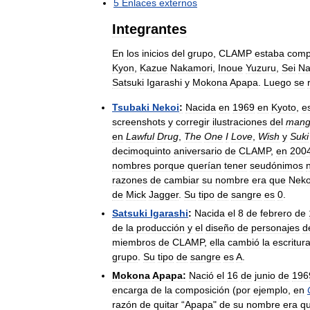
5
Enlaces
externos
Integrantes
En
los
inicios
del
grupo
,
CLAMP
estaba
comp
Kyon
,
Kazue
Nakamori
,
Inoue
Yuzuru
,
Sei
Na
Satsuki
Igarashi
y
Mokona
Apapa
.
Luego
se
Tsubaki
Nekoi
:
Nacida
en
1969
en
Kyoto
,
e
screenshots
y
corregir
ilustraciones
del
man
en
Lawful
Drug
,
The
One
I
Love
,
Wish
y
Suki
decimoquinto
aniversario
de
CLAMP
,
en
200
nombres
porque
querían
tener
seudónimos
razones
de
cambiar
su
nombre
era
que
Neko
de
Mick
Jagger
.
Su
tipo
de
sangre
es
0
.
Satsuki
Igarashi
:
Nacida
el
8
de
febrero
de
de
la
producción
y
el
diseño
de
personajes
d
miembros
de
CLAMP
,
ella
cambió
la
escritur
grupo
.
Su
tipo
de
sangre
es
A
.
Mokona
Apapa:
Nació
el
16
de
junio
de
196
encarga
de
la
composición
(
por
ejemplo
,
en
razón
de
quitar
“
Apapa
"
de
su
nombre
era
q