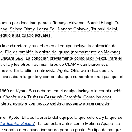
uesto
por
doce
integrantes:
Tamayo
Akiyama
,
Soushi
Hisagi
,
O
-
nao
,
Shinya
Ohmy
,
Leeza
Sei
,
Nanase
Ohkawa
,
Tsubaki
Nekoi
,
redujo
a
las
cuatro
actuales:
s
la
codirectora
y
su
deber
en
el
equipo
incluye
la
aplicación
de
ga
.
Ella
es
también
la
artista
del
grupo
(
normalmente
es
Mokona
)
Dakara
Suki
.
La
conocían
previamente
como
Mick
Nekoi
.
Para
el
4
,
ella
y
los
otros
tres
miembros
de
CLAMP
cambiaron
sus
nuevos
.
En
la
última
entrevista
,
Ageha
Ohkawa
indicó
que
las
i
cansaba
a
la
gente
y
comentaba
que
su
nombre
era
igual
que
el
1969
en
Kyoto
.
Sus
deberes
en
el
equipo
incluyen
la
coordinación
e
Chobits
y
de
Tsubasa
Reservoir
Chronicle
.
Como
los
otros
a
de
su
nombre
con
motivo
del
decimoquinto
aniversario
del
9
en
Kyoto
.
Ella
es
la
artista
del
equipo
,
la
que
colorea
y
la
que
se
Cardcaptor
Sakura
).
La
conocían
antes
como
Mokona
Apapa
.
La
ue
sonaba
demasiado
inmaduro
para
su
gusto
.
Su
tipo
de
sangre