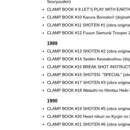
Souryuuden
)
CLAMP
BOOK
#
8
LET
'
S
PLAY
WITH
EARTH
CLAMP
BOOK
#
10
Karura
Bonodori
! (
dojinsh
CLAMP
BOOK
#
11
SHOTEN
#
1
(
obra
origina
CLAMP
BOOK
#
12
Fuuun
Samurái
Trooper
1989
CLAMP
BOOK
#
13
SHOTEN
#
2
(
obra
origina
CLAMP
BOOK
#
14
Seiden
Kessakushuu
(
doj
CLAMP
BOOK
#
15
BREAK
SHOT
INSTRUC
CLAMP
BOOK
#
16
SHOTEN:
"
SPECIAL
" (
ob
CLAMP
BOOK
#
17
SHOTEN
#
3
(
obra
origina
CLAMP
BOOK
#
18
Watashi
no
Himitsu
Heiki
1990
CLAMP
BOOK
#
19
SHOTEN
#
5
(
obra
origina
CLAMP
BOOK
#
20
Heart
nibun
no
Kyojin
no
CLAMP
BOOK
#
21
SHOTEN
#
6
(
obra
origina