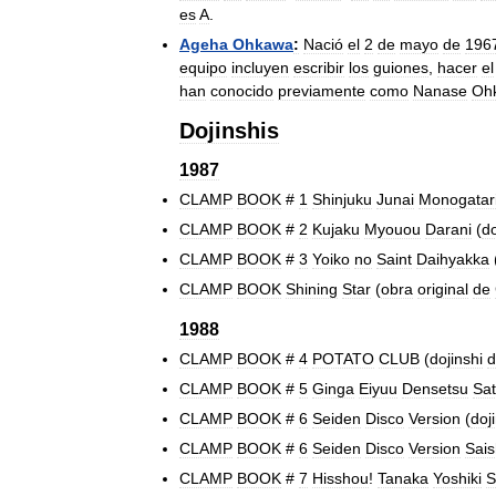
es
A
.
Ageha
Ohkawa
:
Nació
el
2
de
mayo
de
196
equipo
incluyen
escribir
los
guiones
,
hacer
el
han
conocido
previamente
como
Nanase
Oh
Dojinshis
1987
CLAMP
BOOK
#
1
Shinjuku
Junai
Monogatar
CLAMP
BOOK
#
2
Kujaku
Myouou
Darani
(
do
CLAMP
BOOK
#
3
Yoiko
no
Saint
Daihyakka
CLAMP
BOOK
Shining
Star
(
obra
original
de
1988
CLAMP
BOOK
#
4
POTATO
CLUB
(
dojinshi
d
CLAMP
BOOK
#
5
Ginga
Eiyuu
Densetsu
Sat
CLAMP
BOOK
#
6
Seiden
Disco
Version
(
doj
CLAMP
BOOK
#
6
Seiden
Disco
Version
Sai
CLAMP
BOOK
#
7
Hisshou
!
Tanaka
Yoshiki
S