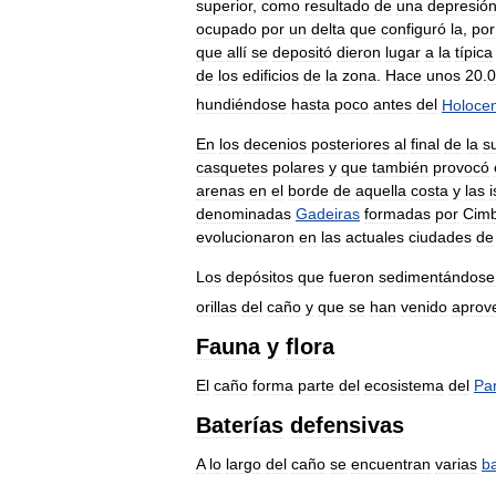
superior
,
como
resultado
de
una
depresió
ocupado
por
un
delta
que
configuró
la
,
por
que
allí
se
depositó
dieron
lugar
a
la
típica
de
los
edificios
de
la
zona
.
Hace
unos
20
.
0
hundiéndose
hasta
poco
antes
del
Holoce
En
los
decenios
posteriores
al
final
de
la
s
casquetes
polares
y
que
también
provocó
arenas
en
el
borde
de
aquella
costa
y
las
i
denominadas
Gadeiras
formadas
por
Cimb
evolucionaron
en
las
actuales
ciudades
de
Los
depósitos
que
fueron
sedimentándose
orillas
del
caño
y
que
se
han
venido
aprov
Fauna
y
flora
El
caño
forma
parte
del
ecosistema
del
Pa
Baterías
defensivas
A
lo
largo
del
caño
se
encuentran
varias
ba