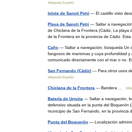
Wikipedia Español
Islote de Sancti Petri
— El castillo visto d
Playa de Sancti Petri
— Saltar a navegación,
de Chiclana de la Frontera (Cádiz, La playa 
de la Frontera en la provincia de Cádiz. Es
Caño
— Saltar a navegación, búsqueda Un c
fangosos de marismas y cuya profundidad y 
comunicado directamente con el mar o no.
San Fernando (Cádiz)
— Para otros usos d
Wikipedia Español
Chiclana de la Frontera
— Bandera …
Wiki
Batería de Urrutia
— Saltar a navegación, bú
defensivo situada en la punta del Boquerón (
municipio de San Fernando, en la provinci
Punta del Boquerón
— Localización admini