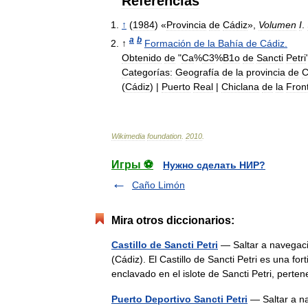
Referencias
↑
(
1984
) «
Provincia
de
Cádiz
»,
Volumen
I
.
a
b
↑
Formación
de
la
Bahía
de
Cádiz
.
Obtenido
de
"
Ca
%
C3
%
B1o
de
Sancti
Petri
Categorías:
Geografía
de
la
provincia
de
C
(
Cádiz
)
|
Puerto
Real
|
Chiclana
de
la
Fron
Wikimedia
foundation
.
2010
.
Игры ⚽
Нужно сделать НИР?
Caño Limón
Mira otros diccionarios:
Castillo de Sancti Petri
— Saltar a navegació
(Cádiz). El Castillo de Sancti Petri es una for
enclavado en el islote de Sancti Petri, per
Puerto Deportivo Sancti Petri
— Saltar a n