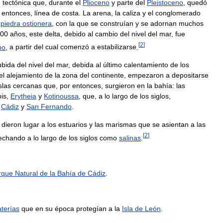
n
tectónica
que
,
durante
el
Plioceno
y
parte
del
Pleistoceno
,
quedó
entonces
,
línea
de
costa
.
La
arena
,
la
caliza
y
el
conglomerado
piedra
ostionera
,
con
la
que
se
construían
y
se
adornan
muchos
00
años
,
este
delta
,
debido
al
cambio
del
nivel
del
mar
,
fue
[
2
]
no
,
a
partir
del
cual
comenzó
a
estabilizarse
.
ubida
del
nivel
del
mar
,
debida
al
último
calentamiento
de
los
el
alejamiento
de
la
zona
del
continente
,
empezaron
a
depositarse
slas
cercanas
que
,
por
entonces
,
surgieron
en
la
bahía:
las
is
,
Erytheia
y
Kotinoussa
,
que
,
a
lo
largo
de
los
siglos
,
Cádiz
y
San
Fernando
.
dieron
lugar
a
los
estuarios
y
las
marismas
que
se
asientan
a
las
[
2
]
echando
a
lo
largo
de
los
siglos
como
salinas
.
rque
Natural
de
la
Bahía
de
Cádiz
.
terías
que
en
su
época
protegían
a
la
Isla
de
León
.