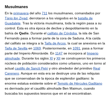
Musulmanes
En la
primavera
del año
711
los musulmanes, comandados por
Táriq ibn Ziyad
, derrotaron a los visigodos en la
batalla de
Guadalete
. Tras la victoria musulmana, toda la región pasa a su
control. Esta es otra época de declive y despoblamiento en la
bahía de
Qadis
. Durante el
califato de Córdoba
, la isla de San
Fernando pasa a formar parte de la cora de Saduna. A la caída
del califato se integra a la
Taifa de Arcos
, la cual se anexiona en la
Taifa de Sevilla
en
1069
. Posteriormente, en
1091
, pasa a formar
parte del Imperio Almorávide. En
1147
se incorpora al
Imperio
almohade
. Durante los siglos
XI
y
XII
se construyeron los primeros
núcleos de población considerados como urbanos, uno en torno al
actual
castillo de Sancti Petri
y otro alrededor del primitivo
Real
Carenero
. Aunque en esta era se destruye una de las reliquias
que se conservaban de la época de esplendor gaditano: la
enorme estatua existente sobre el
Templo de Hércules Gaditano
es derrivada por el caudillo almohade Ben Maimun, cuando
buscaba los supuestos tesoros que en el se encontraban.