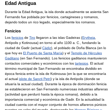
Edad Antigua
Durante la Edad Antigua, la isla donde actualmente se asienta San
Fernando fue poblada por fenicios, cartagineses y romanos,
dejando todos un rico legado, especialmente los romanos.
Fenicios
Los
fenicios
de
Tiro
llegaron a las islas Gadeiras (
Erytheia
,
Antípolis y Kotinousa) en torno al año 1100 a. C., fundando la
ciudad de Gadir (actual
Cádiz
), el poblado de Doña Blanca (en lo
que hoy es
El Puerto de Santa María
) y el
Templo de Hércules
Gaditano
(en San Fernando). Los fenicios gaditanos mantuvieron
contactos comerciales y económicos con los
tartesios
. El actual
término municipal de San Fernando se encontraba dividido en
época fenicia entre la isla de Kotinousa (en la que se encontraría
el actual
islote de Sancti Petri
) y la isla de Antípolis (donde se
situaría la actual ciudad). Durante la época de dominación fenicia
se establecieron en San Fernando numerosas industrias alfareras
(actividad que perduró hasta la época romana), debido a la
importancia comercial y económica de Gadir. En la actualidad la
ciudad cuenta con el mayor conjunto de hornos alfareros púnicos
puestos en valor del mundo, destacando los
Hornos Púnicos y