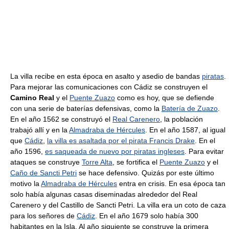
La villa recibe en esta época en asalto y asedio de bandas
piratas
.
Para mejorar las comunicaciones con Cádiz se construyen el
Camino Real
y el
Puente Zuazo
como es hoy, que se defiende
con una serie de baterías defensivas, como la
Batería de Zuazo
.
En el año 1562 se construyó el
Real Carenero
, la población
trabajó allí y en la
Almadraba de Hércules
. En el año 1587, al igual
que
Cádiz
,
la villa es asaltada por el pirata Francis Drake
. En el
año 1596,
es saqueada de nuevo por piratas ingleses
. Para evitar
ataques se construye
Torre Alta
, se fortifica el
Puente Zuazo
y el
Caño de Sancti Petri
se hace defensivo. Quizás por este último
motivo la
Almadraba de Hércules
entra en crisis. En esa época tan
solo había algunas casas diseminadas alrededor del Real
Carenero y del Castillo de Sancti Petri. La villa era un coto de caza
para los señores de
Cádiz
. En el año 1679 solo había 300
habitantes en la Isla. Al año siguiente se construye la primera