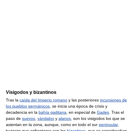
Visigodos y bizantinos
Tras la
caída del Imperio romano
y las posteriores
incursiones de
los pueblos germánicos
, se inicia una época de crisis y
decadencia en la
bahía gaditana
, en especial de
Gades
. Tras el
paso de
suevos
,
vándalos
y
alanos
, son los visigodos los que se
asientan en la zona, aunque, como en todo el sur
peninsular
,
tuvieron que enfrentarse con los
bizantinos
, que se consideraban