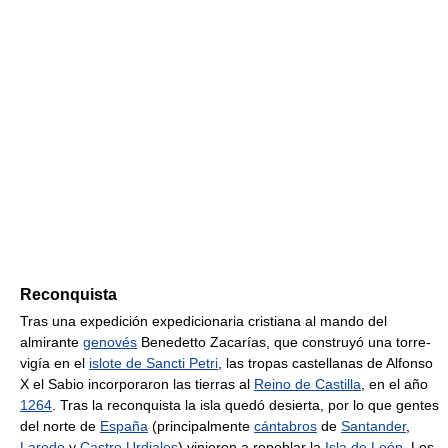
Reconquista
Tras una expedición expedicionaria cristiana al mando del
almirante
genovés
Benedetto Zacarías, que construyó una torre-
vigía en el
islote de Sancti Petri
, las tropas castellanas de Alfonso
X el Sabio incorporaron las tierras al
Reino de Castilla
, en el año
1264
. Tras la reconquista la isla quedó desierta, por lo que gentes
del norte de
España
(principalmente
cántabros
de
Santander
,
Laredo
y
Castro Urdiales
) vinieron a repoblar la
Isla de León
. Los