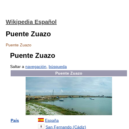
Wikipedia Español
Puente Zuazo
Puente Zuazo
Puente Zuazo
Saltar a
navegación
,
búsqueda
Puente Zuazo
País
España
San Fernando (Cádiz)