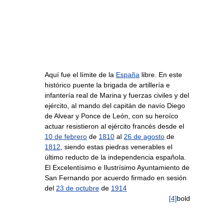
Aquí fue el límite de la
España
libre. En este
histórico puente la brigada de artillería e
infantería real de Marina y fuerzas civiles y del
ejército, al mando del capitán de navío Diego
de Alvear y Ponce de León, con su heroíco
actuar resistieron al ejército francés desde el
10 de febrero
de
1810
al
26 de agosto
de
1812
, siendo estas piedras venerables el
último reducto de la independencia española.
El Excelentísimo e Ilustrísimo Ayuntamiento de
San Fernando por acuerdo firmado en sesión
del
23 de octubre
de
1914
[4]
bold