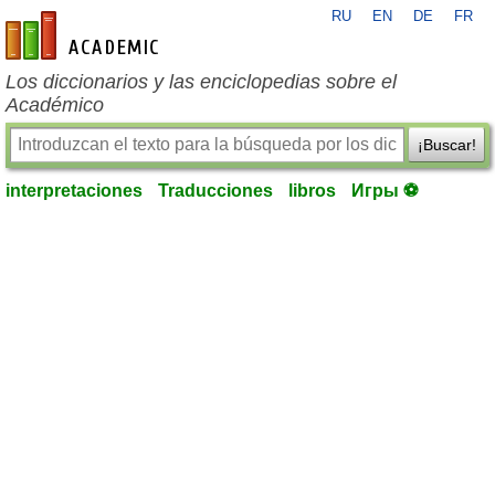
RU
EN
DE
FR
es-academic.com
Los diccionarios y las enciclopedias sobre el
Académico
¡Buscar!
interpretaciones
Traducciones
libros
Игры ⚽