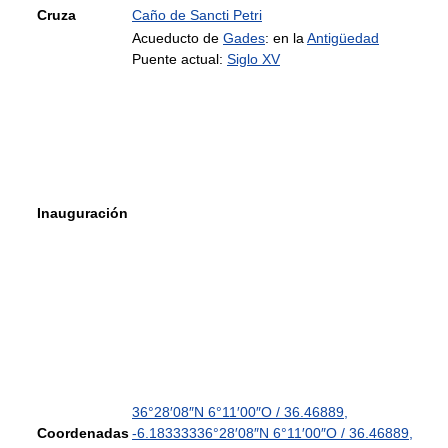
Cruza
Caño de Sancti Petri
Acueducto de
Gades
: en la
Antigüedad
Puente actual:
Siglo XV
Inauguración
36°28′08″N
6°11′00″O
/
36.46889
,
Coordenadas
-6.183333
36°28′08″N
6°11′00″O
/
36.46889
,