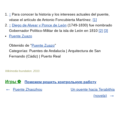
↑
Para conocer la historia y los intereses actuales del puente,
véase el artículo de Antonio Foncubierta Martínez.
[1]
↑
Diego de Alvear y Ponce de León
(1749-1830) fue nombrado
Gobernador Político-Militar de la isla de León en 1810
[2]
[3]
Puente Zuazo
Obtenido de "
Puente Zuazo
"
Categorías:
Puentes de Andalucía
|
Arquitectura de San
Fernando (Cádiz)
|
Puerto Real
Wikimedia foundation
.
2010
.
Игры ⚽
Поможем решить контрольную работу
Puente Zhaozhou
Un puente hacia Terabithia
(novela)