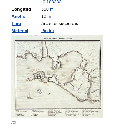
-6.183333
Longitud
350
m
Ancho
10
m
Tipo
Arcadas sucesivas
Material
Piedra