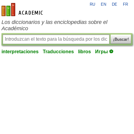
RU
EN
DE
FR
es-academic.com
Los diccionarios y las enciclopedias sobre el
Académico
¡Buscar!
interpretaciones
Traducciones
libros
Игры ⚽