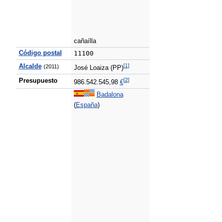
cañaílla
Código postal
11100
[
1
]
Alcalde
(2011)
José Loaiza (PP)
[
2
]
Presupuesto
986.542.545,98
€
Badalona
(
España
)