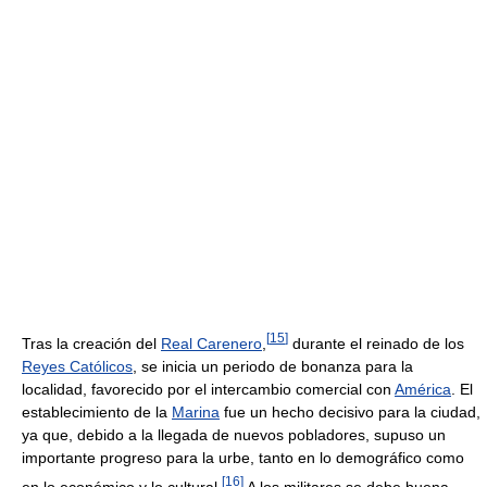
[
15
]
Tras la creación del
Real Carenero
,
durante el reinado de los
Reyes Católicos
, se inicia un periodo de bonanza para la
localidad, favorecido por el intercambio comercial con
América
. El
establecimiento de la
Marina
fue un hecho decisivo para la ciudad,
ya que, debido a la llegada de nuevos pobladores, supuso un
importante progreso para la urbe, tanto en lo demográfico como
[
16
]
en lo económico y lo cultural.
A los militares se debe buena