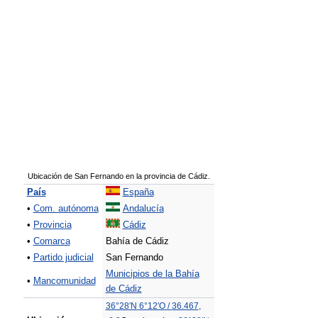
Ubicación de San Fernando en la provincia de Cádiz.
País
España
•
Com. autónoma
Andalucía
•
Provincia
Cádiz
•
Comarca
Bahía de Cádiz
•
Partido judicial
San Fernando
Municipios de la Bahía
•
Mancomunidad
de Cádiz
36°28′N
6°12′O
/
36.467
,