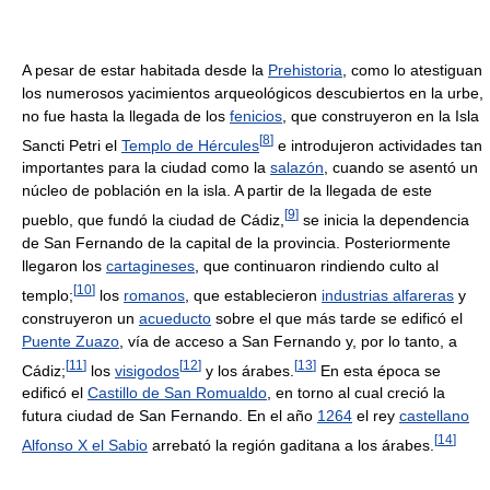
A pesar de estar habitada desde la
Prehistoria
, como lo atestiguan
los numerosos yacimientos arqueológicos descubiertos en la urbe,
no fue hasta la llegada de los
fenicios
, que construyeron en la Isla
[
8
]
Sancti Petri el
Templo de Hércules
e introdujeron actividades tan
importantes para la ciudad como la
salazón
, cuando se asentó un
núcleo de población en la isla. A partir de la llegada de este
[
9
]
pueblo, que fundó la ciudad de Cádiz,
se inicia la dependencia
de San Fernando de la capital de la provincia. Posteriormente
llegaron los
cartagineses
, que continuaron rindiendo culto al
[
10
]
templo;
los
romanos
, que establecieron
industrias alfareras
y
construyeron un
acueducto
sobre el que más tarde se edificó el
Puente Zuazo
, vía de acceso a San Fernando y, por lo tanto, a
[
11
]
[
12
]
[
13
]
Cádiz;
los
visigodos
y los árabes.
En esta época se
edificó el
Castillo de San Romualdo
, en torno al cual creció la
futura ciudad de San Fernando. En el año
1264
el rey
castellano
[
14
]
Alfonso X el Sabio
arrebató la región gaditana a los árabes.