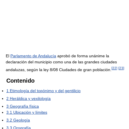
El
Parlamento de Andalucía
aprobó de forma unánime la
declaración del municipio como una de las grandes ciudades
[
22
]
[
23
]
andaluzas, según la ley 8/08 Ciudades de gran población.
Contenido
1
Etimología del topónimo y del gentilicio
2
Heráldica y vexilología
3
Geografía física
3.1
Ubicación y límites
3.2
Geología
3.3
Orografía