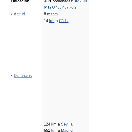
Ubicación
-6.2
Coordenadas:
36°28′N
6°12′O
/
36.467
,
-6.2
•
Altitud
8
msnm
14
km
a
Cádiz
•
Distancias
124 km a
Sevilla
651 km a
Madrid