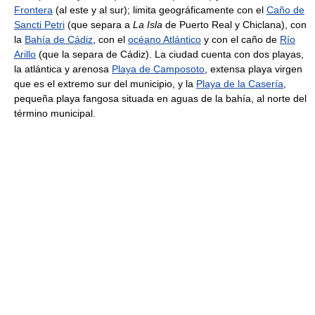
Frontera
(al este y al sur); limita geográficamente con el
Caño de
Sancti Petri
(que separa a
La Isla
de Puerto Real y Chiclana), con
la
Bahía de Cádiz
, con el
océano Atlántico
y con el caño de
Río
Arillo
(que la separa de Cádiz). La ciudad cuenta con dos playas,
la atlántica y arenosa
Playa de Camposoto
, extensa playa virgen
que es el extremo sur del municipio, y la
Playa de la Casería
,
pequeña playa fangosa situada en aguas de la bahía, al norte del
término municipal.