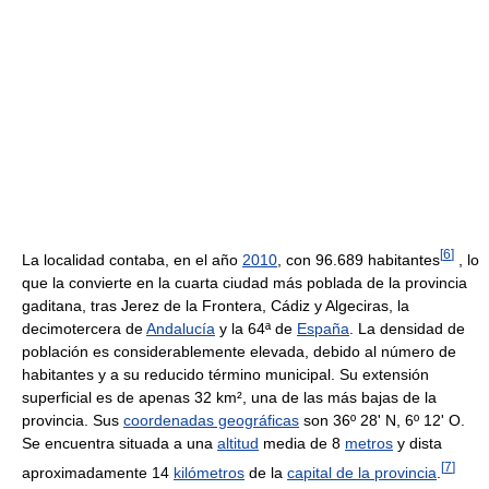
[
6
]
La localidad contaba, en el año
2010
, con 96.689 habitantes
, lo
que la convierte en la cuarta ciudad más poblada de la provincia
gaditana, tras Jerez de la Frontera, Cádiz y Algeciras, la
decimotercera de
Andalucía
y la 64ª de
España
. La densidad de
población es considerablemente elevada, debido al número de
habitantes y a su reducido término municipal. Su extensión
superficial es de apenas 32 km², una de las más bajas de la
provincia. Sus
coordenadas geográficas
son 36º 28' N, 6º 12' O.
Se encuentra situada a una
altitud
media de 8
metros
y dista
[
7
]
aproximadamente 14
kilómetros
de la
capital de la provincia
.