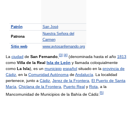
Patrón
San José
Nuestra Señora del
Patrona
Carmen
Sitio web
www.aytosanfernando.org
[
3
]
[
4
]
La
ciudad
de
San Fernando
,
(denominada hasta el año
1813
como
Villa de la Real
Isla de León
y llamada coloquialmente
como
La Isla
), es un
municipio
español
situado en la
provincia de
Cádiz
, en la
Comunidad Autónoma
de
Andalucía
. La localidad
pertenece, junto a
Cádiz
,
Jerez de la Frontera
,
El Puerto de Santa
María
,
Chiclana de la Frontera
,
Puerto Real
y
Rota
, a la
[
5
]
Mancomunidad de Municipios de la Bahía de Cádiz.