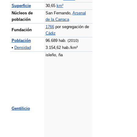
Superficie
30,65
km²
Núcleos de
San Fernando,
Arsenal
población
de la Carraca
1766
por segregación de
Fundación
Cádiz
Población
96.689 hab.
(2010)
•
Densidad
3.154,62 hab./km²
isleño, ña
Gentilicio