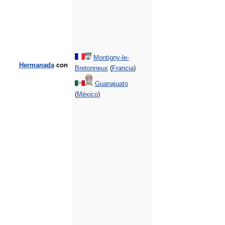
Montigny-le-
Hermanada
con
Bretonneux
(
Francia
)
Guanajuato
(
México
)