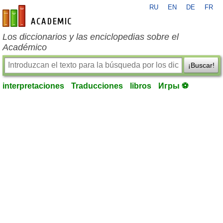
RU
EN
DE
FR
es-academic.com
Los diccionarios y las enciclopedias sobre el
Académico
¡Buscar!
interpretaciones
Traducciones
libros
Игры ⚽