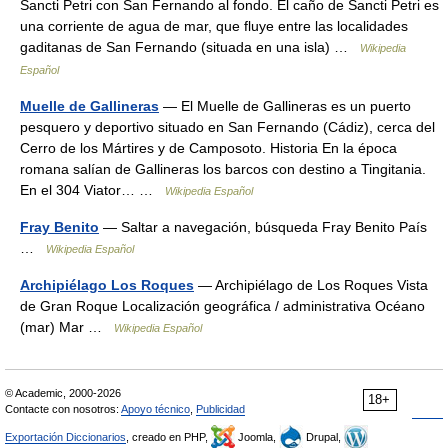
Sancti Petri con San Fernando al fondo. El caño de Sancti Petri es
una corriente de agua de mar, que fluye entre las localidades
gaditanas de San Fernando (situada en una isla) …
Wikipedia
Español
Muelle de Gallineras
— El Muelle de Gallineras es un puerto
pesquero y deportivo situado en San Fernando (Cádiz), cerca del
Cerro de los Mártires y de Camposoto. Historia En la época
romana salían de Gallineras los barcos con destino a Tingitania.
En el 304 Viator… …
Wikipedia Español
Fray Benito
— Saltar a navegación, búsqueda Fray Benito País
…
Wikipedia Español
Archipiélago Los Roques
— Archipiélago de Los Roques Vista
de Gran Roque Localización geográfica / administrativa Océano
(mar) Mar …
Wikipedia Español
© Academic, 2000-2026
18+
Contacte con nosotros:
Apoyo técnico
,
Publicidad
Exportación Diccionarios
, creado en PHP,
Joomla,
Drupal,