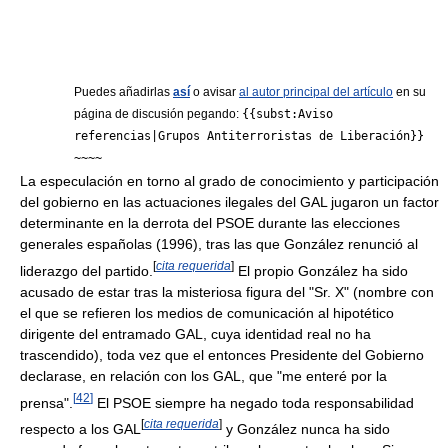
Puedes añadirlas
así
o avisar
al autor principal del artículo
en su
página de discusión pegando:
{{subst:Aviso
referencias|Grupos Antiterroristas de Liberación}}
~~~~
La especulación en torno al grado de conocimiento y participación
del gobierno en las actuaciones ilegales del GAL jugaron un factor
determinante en la derrota del PSOE durante las elecciones
generales españolas (1996), tras las que González renunció al
[
cita requerida
]
liderazgo del partido.
El propio González ha sido
acusado de estar tras la misteriosa figura del "Sr. X" (nombre con
el que se refieren los medios de comunicación al hipotético
dirigente del entramado GAL, cuya identidad real no ha
trascendido), toda vez que el entonces Presidente del Gobierno
declarase, en relación con los GAL, que "me enteré por la
[
42
]
prensa".
El PSOE siempre ha negado toda responsabilidad
[
cita requerida
]
respecto a los GAL
y González nunca ha sido