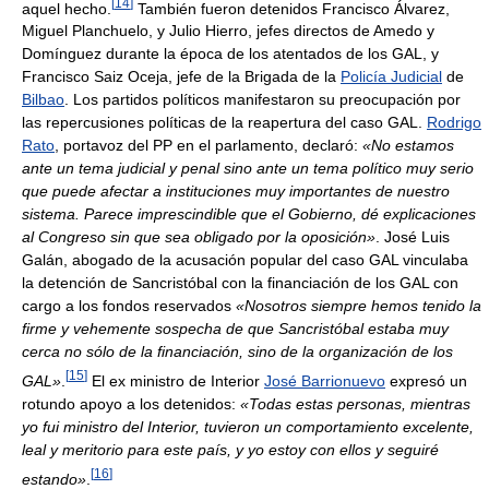
[
14
]
aquel hecho.
También fueron detenidos Francisco Álvarez,
Miguel Planchuelo, y Julio Hierro, jefes directos de Amedo y
Domínguez durante la época de los atentados de los GAL, y
Francisco Saiz Oceja, jefe de la Brigada de la
Policía Judicial
de
Bilbao
. Los partidos políticos manifestaron su preocupación por
las repercusiones políticas de la reapertura del caso GAL.
Rodrigo
Rato
, portavoz del PP en el parlamento, declaró:
«No estamos
ante un tema judicial y penal sino ante un tema político muy serio
que puede afectar a instituciones muy importantes de nuestro
sistema. Parece imprescindible que el Gobierno, dé explicaciones
al Congreso sin que sea obligado por la oposición»
. José Luis
Galán, abogado de la acusación popular del caso GAL vinculaba
la detención de Sancristóbal con la financiación de los GAL con
cargo a los fondos reservados
«Nosotros siempre hemos tenido la
firme y vehemente sospecha de que Sancristóbal estaba muy
cerca no sólo de la financiación, sino de la organización de los
[
15
]
GAL»
.
El ex ministro de Interior
José Barrionuevo
expresó un
rotundo apoyo a los detenidos:
«Todas estas personas, mientras
yo fui ministro del Interior, tuvieron un comportamiento excelente,
leal y meritorio para este país, y yo estoy con ellos y seguiré
[
16
]
estando»
.