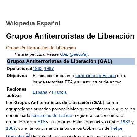
Wikipedia Español
Grupos Antiterroristas de Liberación
Grupos Antiterroristas de Liberación
Para la película, véase
GAL (película)
.
Grupos Antiterroristas de Liberación (GAL)
Operacional
1983
-
1987
Objetivos
Eliminación mediante
terrorismo de Estado
de la
banda terrorista ETA y su estructura de apoyo
Regiones
España
y
Francia
activas
Los
Grupos Antiterroristas de Liberación
(
GAL
) fueron
agrupaciones armadas parapoliciales que practicaron lo que se ha
denominado
terrorismo de Estado
o «guerra sucia» contra el
grupo terrorista
ETA
y su entorno. Estuvieron activos entre
1983
y
1987
, durante los primeros años de los Gobiernos de
Felipe
[
1
]
González
.
Durante el proceso judicial contra esta organización