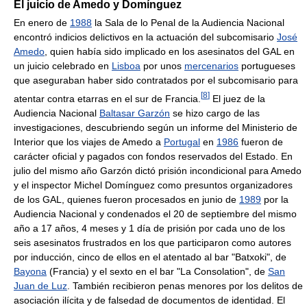
El juicio de Amedo y Domínguez
En enero de
1988
la Sala de lo Penal de la Audiencia Nacional
encontró indicios delictivos en la actuación del subcomisario
José
Amedo
, quien había sido implicado en los asesinatos del GAL en
un juicio celebrado en
Lisboa
por unos
mercenarios
portugueses
que aseguraban haber sido contratados por el subcomisario para
[
8
]
atentar contra etarras en el sur de Francia.
El juez de la
Audiencia Nacional
Baltasar Garzón
se hizo cargo de las
investigaciones, descubriendo según un informe del Ministerio de
Interior que los viajes de Amedo a
Portugal
en
1986
fueron de
carácter oficial y pagados con fondos reservados del Estado. En
julio del mismo año Garzón dictó prisión incondicional para Amedo
y el inspector Michel Domínguez como presuntos organizadores
de los GAL, quienes fueron procesados en junio de
1989
por la
Audiencia Nacional y condenados el 20 de septiembre del mismo
año a 17 años, 4 meses y 1 día de prisión por cada uno de los
seis asesinatos frustrados en los que participaron como autores
por inducción, cinco de ellos en el atentado al bar "Batxoki", de
Bayona
(Francia) y el sexto en el bar "La Consolation", de
San
Juan de Luz
. También recibieron penas menores por los delitos de
asociación ilícita y de falsedad de documentos de identidad. El