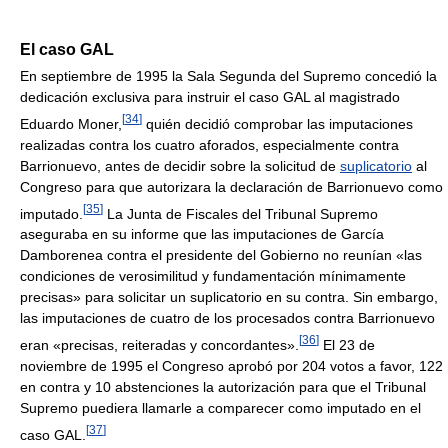
El caso GAL
En septiembre de 1995 la Sala Segunda del Supremo concedió la
dedicación exclusiva para instruir el caso GAL al magistrado
[
34
]
Eduardo Moner,
quién decidió comprobar las imputaciones
realizadas contra los cuatro aforados, especialmente contra
Barrionuevo, antes de decidir sobre la solicitud de
suplicatorio
al
Congreso para que autorizara la declaración de Barrionuevo como
[
35
]
imputado.
La Junta de Fiscales del Tribunal Supremo
aseguraba en su informe que las imputaciones de García
Damborenea contra el presidente del Gobierno no reunían «las
condiciones de verosimilitud y fundamentación mínimamente
precisas» para solicitar un suplicatorio en su contra. Sin embargo,
las imputaciones de cuatro de los procesados contra Barrionuevo
[
36
]
eran «precisas, reiteradas y concordantes».
El 23 de
noviembre de 1995 el Congreso aprobó por 204 votos a favor, 122
en contra y 10 abstenciones la autorización para que el Tribunal
Supremo puediera llamarle a comparecer como imputado en el
[
37
]
caso GAL.