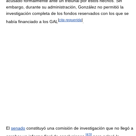
acusado formalmente ante un tribunal por estos hechos. Sin
embargo, durante su administración, González no permitió la
investigación completa de los fondos reservados con los que se
[
cita requerida
]
había financiado a los GAL
.
El
senado
constituyó una comisión de investigación que no llegó a
[
43
]