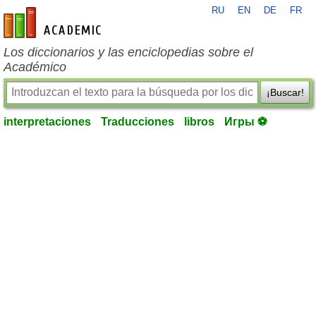
RU
EN
DE
FR
es-academic.com
Los diccionarios y las enciclopedias sobre el
Académico
¡Buscar!
interpretaciones
Traducciones
libros
Игры ⚽