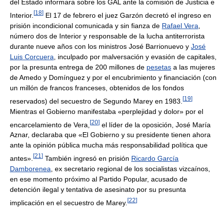
del Estado informara sobre los GAL ante la comisión de Justicia e
[
18
]
Interior.
El 17 de febrero el juez Garzón decretó el ingreso en
prisión incondicional comunicada y sin fianza de
Rafael Vera
,
número dos de Interior y responsable de la lucha antiterrorista
durante nueve años con los ministros José Barrionuevo y
José
Luis Corcuera
, inculpado por malversación y evasión de capitales,
por la presunta entrega de 200 millones de
pesetas
a las mujeres
de Amedo y Domínguez y por el encubrimiento y financiación (con
un millón de francos franceses, obtenidos de los fondos
[
19
]
reservados) del secuestro de Segundo Marey en 1983.
Mientras el Gobierno manifestaba «perplejidad y dolor» por el
[
20
]
encarcelamiento de Vera,
el líder de la oposición, José María
Aznar, declaraba que «El Gobierno y su presidente tienen ahora
ante la opinión pública mucha más responsabilidad política que
[
21
]
antes».
También ingresó en prisión
Ricardo García
Damborenea
, ex secretario regional de los socialistas vizcaínos,
en ese momento próximo al Partido Popular, acusado de
detención ilegal y tentativa de asesinato por su presunta
[
22
]
implicación en el secuestro de Marey.