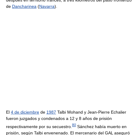
después en territorio francés, a tres kilómetros del paso fronterizo
de
Dancharinea
(
Navarra
).
El
4 de diciembre
de
1987
Talbi Mohand y Jean-Pierre Echalier
fueron juzgados y condenados a 12 y 8 años de prisión
[
6
]
respectivamente por su secuestro.
Sánchez había muerto en
prisión, según Talbi envenenado. El mercenario del GAL aseguró