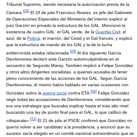
Tribunal Supremo, siendo necesaria la autorización previa de la
[
28
]
Cámara.
El 19 de julio Francisco Álvarez, ex jefe del Gabinete
de Operaciones Especiales del Ministerio del Interior explicó al
juez Garzón en privado la estructura de los GAL. Mencionó la
existencia de cuatro GAL: el GAL verde, de la
Guardia Civil
; el
azul, de la
Policía
; el marrón, del Cesid y el Gal francés, y explicó
que la estructura de mando de los GAL y la de la lucha
[
29
]
antiterrorista estaba relacionada.
Al día siguiente García
Damborenea declaró ante Garzón autoinculpándose en el
secuestro de Segundo Marey. También implicó a Felipe González
y otros altos dirigentes socialistas, a quienes acusaba de tener
pleno conocimiento de las acciones de los GAL. Según García
Damborenea, él mismo había hablado en varias ocasiones con
[
30
]
González sobre la
guerra sucia
contra ETA.
Felipe González
negó todas las acusaciones de Damborenea, considerando que
era una estrategia que buscaba implicar hasta el más alto nivel
buscando una ley de punto final para el GAL, lo que calificó de
[
31
]
«disparate».
El 21 de julio el PSOE confirmó que González no
quería volver a ser candidato a la presidencia, y anunció que su
sucesor sería elegido en un comité nacional extraordinario que se