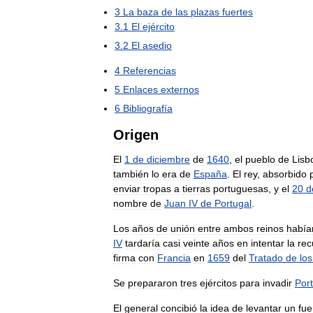
3
La
baza
de
las
plazas
fuertes
3
.
1
El
ejército
3
.
2
El
asedio
4
Referencias
5
Enlaces
externos
6
Bibliografía
Origen
El
1
de
diciembre
de
1640
,
el
pueblo
de
Lisb
también
lo
era
de
España
.
El
rey
,
absorbido
enviar
tropas
a
tierras
portuguesas
,
y
el
20
d
nombre
de
Juan
IV
de
Portugal
.
Los
años
de
unión
entre
ambos
reinos
había
IV
tardaría
casi
veinte
años
en
intentar
la
rec
firma
con
Francia
en
1659
del
Tratado
de
los
Se
prepararon
tres
ejércitos
para
invadir
Por
El
general
concibió
la
idea
de
levantar
un
fue