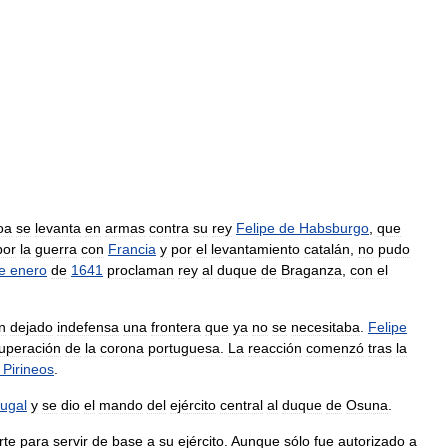
oa
se
levanta
en
armas
contra
su
rey
Felipe
de
Habsburgo
,
que
por
la
guerra
con
Francia
y
por
el
levantamiento
catalán
,
no
pudo
e
enero
de
1641
proclaman
rey
al
duque
de
Braganza
,
con
el
n
dejado
indefensa
una
frontera
que
ya
no
se
necesitaba
.
Felipe
uperación
de
la
corona
portuguesa
.
La
reacción
comenzó
tras
la
Pirineos
.
tugal
y
se
dio
el
mando
del
ejército
central
al
duque
de
Osuna
.
rte
para
servir
de
base
a
su
ejército
.
Aunque
sólo
fue
autorizado
a