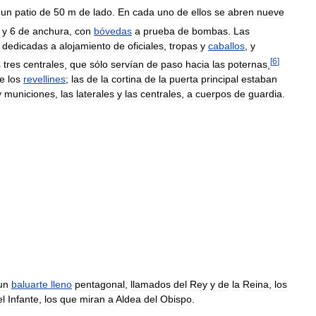
un
patio
de
50
m
de
lado
.
En
cada
uno
de
ellos
se
abren
nueve
y
6
de
anchura
,
con
bóvedas
a
prueba
de
bombas
.
Las
dedicadas
a
alojamiento
de
oficiales
,
tropas
y
caballos
,
y
[
6
]
s
tres
centrales
,
que
sólo
servían
de
paso
hacia
las
poternas
,
e
los
revellines
;
las
de
la
cortina
de
la
puerta
principal
estaban
y
municiones
,
las
laterales
y
las
centrales
,
a
cuerpos
de
guardia
.
un
baluarte
lleno
pentagonal
,
llamados
del
Rey
y
de
la
Reina
,
los
el
Infante
,
los
que
miran
a
Aldea
del
Obispo
.