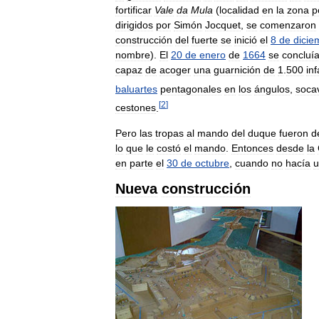
fortificar
Vale
da
Mula
(
localidad
en
la
zona
p
dirigidos
por
Simón
Jocquet
,
se
comenzaron
construcción
del
fuerte
se
inició
el
8
de
dicie
nombre
).
El
20
de
enero
de
1664
se
concluí
capaz
de
acoger
una
guarnición
de
1
.
500
in
baluartes
pentagonales
en
los
ángulos
,
soca
[
2
]
cestones
.
Pero
las
tropas
al
mando
del
duque
fueron
d
lo
que
le
costó
el
mando
.
Entonces
desde
la
en
parte
el
30
de
octubre
,
cuando
no
hacía
u
Nueva
construcción