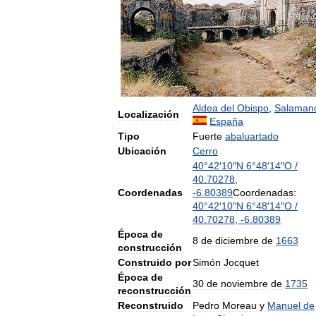
Aldea
del
Obispo
,
Salaman
Localización
España
Tipo
Fuerte
abaluartado
Ubicación
Cerro
40
°
42
′
10
″
N
6
°
48
′
14
″
O
/
40
.
70278
,
Coordenadas
-
6
.
80389
Coordenadas:
40
°
42
′
10
″
N
6
°
48
′
14
″
O
/
40
.
70278
,
-
6
.
80389
Época
de
8
de
diciembre
de
1663
construcción
Construido
por
Simón
Jocquet
Época
de
30
de
noviembre
de
1735
reconstrucción
Reconstruido
Pedro
Moreau
y
Manuel
de