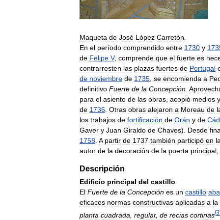
Maqueta
de
José
López
Carretón
.
En
el
período
comprendido
entre
1730
y
173
de
Felipe
V
,
comprende
que
el
fuerte
es
nece
contrarresten
las
plazas
fuertes
de
Portugal
de
noviembre
de
1735
,
se
encomienda
a
Pe
definitivo
Fuerte
de
la
Concepción
.
Aprovech
para
el
asiento
de
las
obras
,
acopió
medios
de
1736
.
Otras
obras
alejaron
a
Moreau
de
l
los
trabajos
de
fortificación
de
Orán
y
de
Cád
Gaver
y
Juan
Giraldo
de
Chaves
).
Desde
fin
1758
.
A
partir
de
1737
también
participó
en
l
autor
de
la
decoración
de
la
puerta
principal
Descripción
Edificio
principal
del
castillo
El
Fuerte
de
la
Concepción
es
un
castillo
aba
eficaces
normas
constructivas
aplicadas
a
la
[
3
planta
cuadrada
,
regular
,
de
recias
cortinas