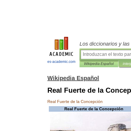
Los diccionarios y la
es-academic.com
Wikipedia Español
inter
Wikipedia Español
Real Fuerte de la Conce
Real
Fuerte
de
la
Concepción
Real
Fuerte
de
la
Concepción