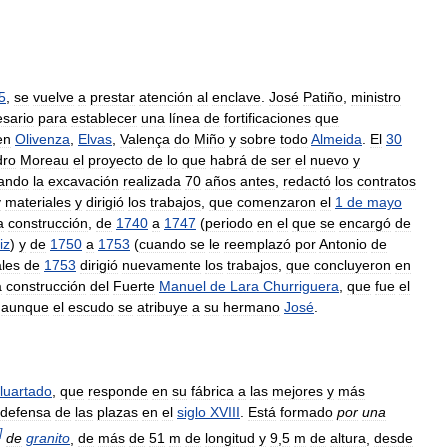
5
,
se
vuelve
a
prestar
atención
al
enclave
.
José
Patiño
,
ministro
sario
para
establecer
una
línea
de
fortificaciones
que
en
Olivenza
,
Elvas
,
Valença
do
Miño
y
sobre
todo
Almeida
.
El
30
dro
Moreau
el
proyecto
de
lo
que
habrá
de
ser
el
nuevo
y
ando
la
excavación
realizada
70
años
antes
,
redactó
los
contratos
y
materiales
y
dirigió
los
trabajos
,
que
comenzaron
el
1
de
mayo
a
construcción
,
de
1740
a
1747
(
periodo
en
el
que
se
encargó
de
iz
)
y
de
1750
a
1753
(
cuando
se
le
reemplazó
por
Antonio
de
ales
de
1753
dirigió
nuevamente
los
trabajos
,
que
concluyeron
en
a
construcción
del
Fuerte
Manuel
de
Lara
Churriguera
,
que
fue
el
,
aunque
el
escudo
se
atribuye
a
su
hermano
José
.
luartado
,
que
responde
en
su
fábrica
a
las
mejores
y
más
defensa
de
las
plazas
en
el
siglo
XVIII
.
Está
formado
por
una
]
de
granito
,
de
más
de
51
m
de
longitud
y
9
,
5
m
de
altura
,
desde