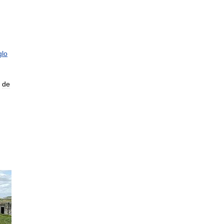
glo
de