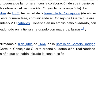
ortuguesa
de
la
frontera
),
con
la
colaboración
de
sus
ingenieros
,
las
obras
en
el
cerro
de
Gardón
(
en
la
parte
española
).
La
mbre
de
1663
,
festividad
de
la
Inmaculada
Concepción
(
de
ahí
su
a
esta
primera
fase
,
comunicando
al
Consejo
de
Guerra
que
era
fantes
y
200
caballos
.
Consistía
en
un
amplio
patio
cuadrado
,
con
[
1
]
vado
todo
en
la
tierra
y
reforzado
con
maderos
,
fajinas
y
errotadas
el
8
de
junio
de
1664
,
en
la
Batalla
de
Castelo
Rodrigo
,
Corte
,
el
Consejo
de
Guerra
ordenó
su
demolición
,
realizándose
n
año
que
se
había
iniciado
la
construcción
.