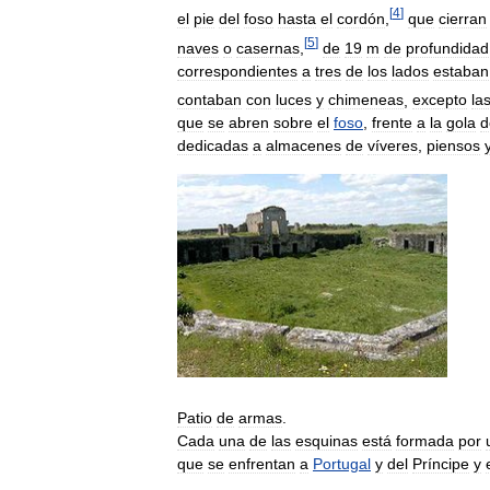
[
4
]
el
pie
del
foso
hasta
el
cordón
,
que
cierran
[
5
]
naves
o
casernas
,
de
19
m
de
profundidad
correspondientes
a
tres
de
los
lados
estaban
contaban
con
luces
y
chimeneas
,
excepto
la
que
se
abren
sobre
el
foso
,
frente
a
la
gola
d
dedicadas
a
almacenes
de
víveres
,
piensos
Patio
de
armas
.
Cada
una
de
las
esquinas
está
formada
por
que
se
enfrentan
a
Portugal
y
del
Príncipe
y