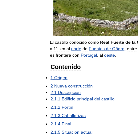
El
castillo
conocido
como
Real
Fuerte
de
la
a
11
km
al
norte
de
Fuentes
de
Oñoro
,
entre
es
frontera
con
Portugal
,
al
oeste
.
Contenido
1
Origen
2
Nueva
construcción
2
.
1
Descripción
2
.
1
.
1
Edificio
principal
del
castillo
2
.
1
.
2
Fortín
2
.
1
.
3
Caballerizas
2
.
1
.
4
Final
2
.
1
.
5
Situación
actual