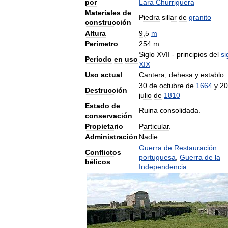
por
Lara
Churriguera
Materiales
de
Piedra
sillar
de
granito
construcción
Altura
9
,
5
m
Perímetro
254
m
Siglo
XVII
-
principios
del
si
Período
en
uso
XIX
Uso
actual
Cantera
,
dehesa
y
establo
.
30
de
octubre
de
1664
y
20
Destrucción
julio
de
1810
Estado
de
Ruina
consolidada
.
conservación
Propietario
Particular
.
Administración
Nadie
.
Guerra
de
Restauración
Conflictos
portuguesa
,
Guerra
de
la
bélicos
Independencia