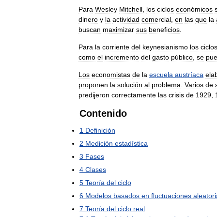
Para
Wesley
Mitchell
,
los
ciclos
económicos
dinero
y
la
actividad
comercial
,
en
las
que
la
buscan
maximizar
sus
beneficios
.
Para
la
corriente
del
keynesianismo
los
ciclo
como
el
incremento
del
gasto
público
,
se
pu
Los
economistas
de
la
escuela
austríaca
ela
proponen
la
solución
al
problema
.
Varios
de
predijeron
correctamente
las
crisis
de
1929
,
Contenido
1
Definición
2
Medición
estadística
3
Fases
4
Clases
5
Teoría
del
ciclo
6
Modelos
basados
en
fluctuaciones
aleator
7
Teoría
del
ciclo
real