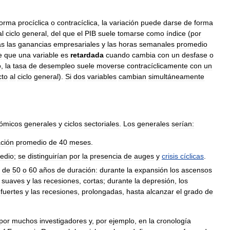
forma
procíclica
o
contracíclica
,
la
variación
puede
darse
de
forma
al
ciclo
general
,
del
que
el
PIB
suele
tomarse
como
índice
(
por
as
las
ganancias
empresariales
y
las
horas
semanales
promedio
e
que
una
variable
es
retardada
cuando
cambia
con
un
desfase
o
o
,
la
tasa
de
desempleo
suele
moverse
contracíclicamente
con
un
cto
al
ciclo
general
).
Si
dos
variables
cambian
simultáneamente
.
ómicos
generales
y
ciclos
sectoriales
.
Los
generales
serían:
ción
promedio
de
40
meses
.
edio
;
se
distinguirían
por
la
presencia
de
auges
y
crisis
cíclicas
.
,
de
50
o
60
años
de
duración:
durante
la
expansión
los
ascensos
suaves
y
las
recesiones
,
cortas
;
durante
la
depresión
,
los
fuertes
y
las
recesiones
,
prolongadas
,
hasta
alcanzar
el
grado
de
por
muchos
investigadores
y
,
por
ejemplo
,
en
la
cronología