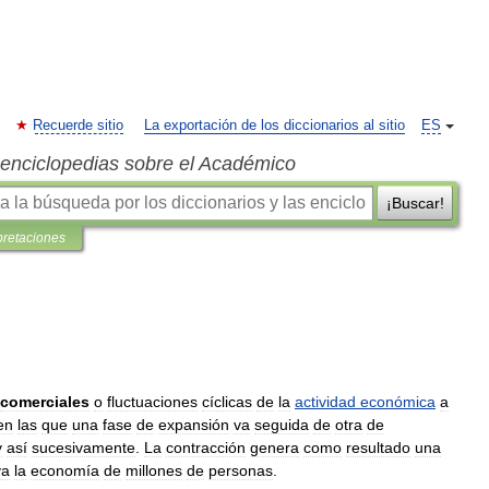
Recuerde sitio
La exportación de los diccionarios al sitio
ES
s enciclopedias sobre el Académico
¡Buscar!
pretaciones
comerciales
o
fluctuaciones
cíclicas
de
la
actividad
económica
a
en
las
que
una
fase
de
expansión
va
seguida
de
otra
de
y
así
sucesivamente
.
La
contracción
genera
como
resultado
una
va
la
economía
de
millones
de
personas
.