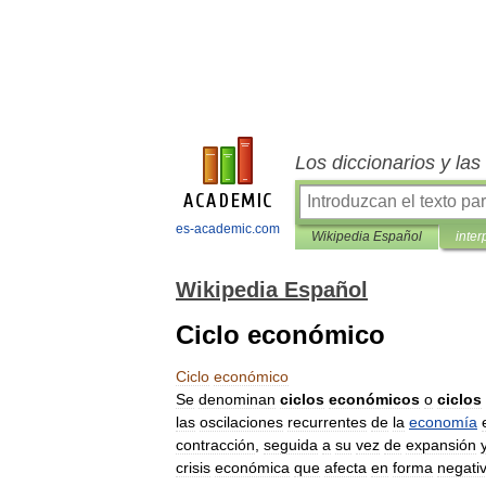
Los diccionarios y la
es-academic.com
Wikipedia Español
inter
Wikipedia Español
Ciclo económico
Ciclo
económico
Se
denominan
ciclos
económicos
o
ciclos
las
oscilaciones
recurrentes
de
la
economía
contracción
,
seguida
a
su
vez
de
expansión
crisis
económica
que
afecta
en
forma
negati