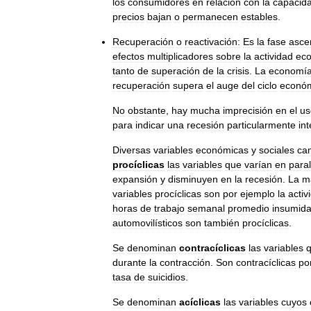
los
consumidores
en
relación
con
la
capacid
precios
bajan
o
permanecen
estables
.
Recuperación
o
reactivación:
Es
la
fase
asce
efectos
multiplicadores
sobre
la
actividad
ec
tanto
de
superación
de
la
crisis
.
La
economí
recuperación
supera
el
auge
del
ciclo
econó
No
obstante
,
hay
mucha
imprecisión
en
el
us
para
indicar
una
recesión
particularmente
in
Diversas
variables
económicas
y
sociales
ca
procíclicas
las
variables
que
varían
en
paral
expansión
y
disminuyen
en
la
recesión
.
La
m
variables
procíclicas
son
por
ejemplo
la
activ
horas
de
trabajo
semanal
promedio
insumid
automovilísticos
son
también
procíclicas
.
Se
denominan
contracíclicas
las
variables
durante
la
contracción
.
Son
contracíclicas
po
tasa
de
suicidios
.
Se
denominan
acíclicas
las
variables
cuyos