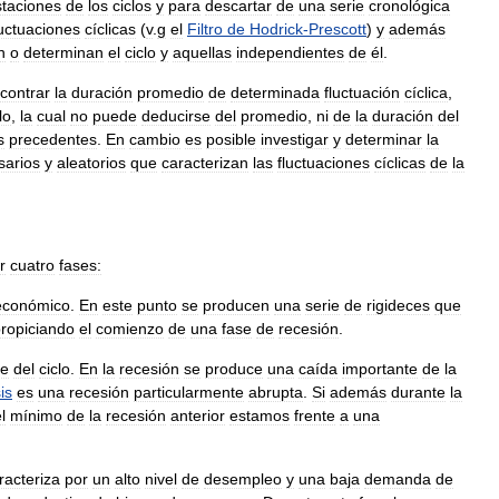
staciones
de
los
ciclos
y
para
descartar
de
una
serie
cronológica
luctuaciones
cíclicas
(
v
.
g
el
Filtro
de
Hodrick
-
Prescott
)
y
además
n
o
determinan
el
ciclo
y
aquellas
independientes
de
él
.
contrar
la
duración
promedio
de
determinada
fluctuación
cíclica
,
lo
,
la
cual
no
puede
deducirse
del
promedio
,
ni
de
la
duración
del
s
precedentes
.
En
cambio
es
posible
investigar
y
determinar
la
sarios
y
aleatorios
que
caracterizan
las
fluctuaciones
cíclicas
de
la
r
cuatro
fases:
económico
.
En
este
punto
se
producen
una
serie
de
rigideces
que
ropiciando
el
comienzo
de
una
fase
de
recesión
.
te
del
ciclo
.
En
la
recesión
se
produce
una
caída
importante
de
la
sis
es
una
recesión
particularmente
abrupta
.
Si
además
durante
la
l
mínimo
de
la
recesión
anterior
estamos
frente
a
una
racteriza
por
un
alto
nivel
de
desempleo
y
una
baja
demanda
de