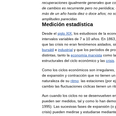
recuperaciones
igualmente
generales
que
co
de
cambios
es
recurrente
pero
no
periódica
;
más
de
un
año
hasta
diez
o
doce
años
;
no
s
amplitudes
parecidas
.
Medición
estadística
Desde
el
siglo
XIX
,
los
estudiosos
de
la
econ
intervalos
variables
de
7
a
10
años
.
En
1863
que
las
crisis
no
eran
fenómenos
aislados
,
s
bursátil
e
industrial
y
que
los
períodos
de
pro
distintas
,
tanto
la
economía
marxista
como
la
estructurales
del
ciclo
económico
y
las
crisis
.
Como
los
ciclos
económicos
son
irregulares
,
de
expansión
y
contracción
que
no
tienen
un
naturaleza
de
su
ritmo
:
las
estaciones
(
por
e
cambio
las
fluctuaciones
cíclicas
tienen
un
ri
Aun
cuando
los
ciclos
no
se
desenvuelven
e
pueden
ser
medidos
,
tal
y
como
lo
han
demo
1995
).
Las
sucesivas
fases
de
expansión
(
o
crisis
)
pueden
medirse
y
estudiarse
mediant