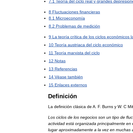
7
.
1
Teoría
del
ciclo
real
y
grandes
depresion
8
Fluctuaciones
financieras
8
.
1
Microeconomía
8
.
2
Problemas
de
medición
9
La
teoría
crítica
de
los
ciclos
económicos
l
10
Teoría
austriaca
del
ciclo
económico
11
Teoría
marxista
del
ciclo
12
Notas
13
Referencias
14
Véase
también
15
Enlaces
externos
Definición
La
definición
clásica
de
A
.
F
.
Burns
y
W
.
C
Mit
Los
ciclos
de
los
negocios
son
un
tipo
de
flu
actividad
está
organizada
principalmente
en
lugar
aproximadamente
a
la
vez
en
muchas