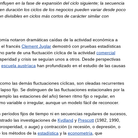
nfluyen
en
la
fase
de
expansión
del
ciclo
siguiente
;
la
secuencia
en
duración
los
ciclos
de
los
negocios
pueden
variar
desde
poco
on
divisibles
en
ciclos
más
cortos
de
carácter
similar
con
omía
notaron
dramáticas
caídas
de
la
actividad
económica
a
,
el
francés
Clement
Juglar
demostró
con
pruebas
estadísticas
ino
parte
de
una
fluctuación
cíclica
de
la
actividad
comercial
speridad
y
crisis
se
seguían
unos
a
otros
.
Desde
perspectivas
escuela
austríaca
han
profundizado
en
el
estudio
de
las
causas
como
las
demás
fluctuaciones
cíclicas
,
son
oleadas
recurrentes
lapso
fijo
.
Se
distinguen
de
las
fluctuaciones
estacionales
por
la
jemplo
las
estaciones
del
año
)
tienen
ritmo
fijo
o
regular
,
en
tmo
variable
o
irregular
,
aunque
un
modelo
fácil
de
reconocer
.
n
períodos
fijos
de
tiempo
ni
en
secuencias
regulares
de
sucesos
,
strado
las
investigaciones
de
Kydland
y
Prescott
(
1982
,
1990
,
prosperidad
,
o
auge
)
y
contracción
(
o
recesión
,
o
depresión
,
o
e
los
métodos
de
la
estadística
y
la
econometría
,
que