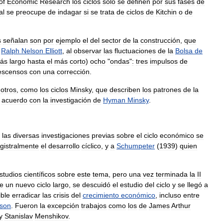
of
Economic
Research
los
ciclos
solo
se
definen
por
sus
fases
de
al
se
preocupe
de
indagar
si
se
trata
de
ciclos
de
Kitchin
o
de
s
señalan
son
por
ejemplo
el
del
sector
de
la
construcción
,
que
,
Ralph
Nelson
Elliott
,
al
observar
las
fluctuaciones
de
la
Bolsa
de
ás
largo
hasta
el
más
corto
)
ocho
"
ondas
"
:
tres
impulsos
de
escensos
con
una
corrección
.
otros
,
como
los
ciclos
Minsky
,
que
describen
los
patrones
de
la
acuerdo
con
la
investigación
de
Hyman
Minsky
.
las
diversas
investigaciones
previas
sobre
el
ciclo
económico
se
gistralmente
el
desarrollo
cíclico
,
y
a
Schumpeter
(
1939
)
quien
studios
científicos
sobre
este
tema
,
pero
una
vez
terminada
la
II
e
un
nuevo
ciclo
largo
,
se
descuidó
el
estudio
del
ciclo
y
se
llegó
a
ible
erradicar
las
crisis
del
crecimiento
económico
,
incluso
entre
son
.
Fueron
la
excepción
trabajos
como
los
de
James
Arthur
y
Stanislav
Menshikov
.