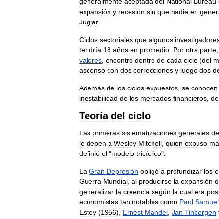
generalmente
aceptada
del
National
Bureau
expansión
y
recesión
sin
que
nadie
en
gener
Juglar
.
Ciclos
sectoriales
que
algunos
investigadore
tendría
18
años
en
promedio
.
Por
otra
parte
valores
,
encontró
dentro
de
cada
ciclo
(
del
m
ascenso
con
dos
correcciones
y
luego
dos
d
Además
de
los
ciclos
expuestos
,
se
conocen
inestabilidad
de
los
mercados
financieros
,
de
Teoría
del
ciclo
Las
primeras
sistematizaciones
generales
de
le
deben
a
Wesley
Mitchell
,
quien
expuso
ma
definió
el
"
modelo
tricíclico
".
La
Gran
Depresión
obligó
a
profundizar
los
e
Guerra
Mundial
,
al
producirse
la
expansión
d
generalizar
la
creencia
según
la
cual
era
pos
economistas
tan
notables
como
Paul
Samuel
Estey
(
1956
),
Ernest
Mandel
,
Jan
Tinbergen