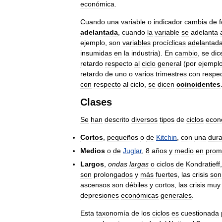
económica
.
Cuando
una
variable
o
indicador
cambia
de
adelantada
,
cuando
la
variable
se
adelanta
ejemplo
,
son
variables
procíclicas
adelantad
insumidas
en
la
industria
).
En
cambio
,
se
dic
retardo
respecto
al
ciclo
general
(
por
ejempl
retardo
de
uno
o
varios
trimestres
con
respe
con
respecto
al
ciclo
,
se
dicen
coincidentes
Clases
Se
han
descrito
diversos
tipos
de
ciclos
econ
Cortos
,
pequeños
o
de
Kitchin
,
con
una
dura
Medios
o
de
Juglar
,
8
años
y
medio
en
prom
Largos
,
ondas
largas
o
ciclos
de
Kondratieff
son
prolongados
y
más
fuertes
,
las
crisis
son
ascensos
son
débiles
y
cortos
,
las
crisis
muy
depresiones
económicas
generales
.
Esta
taxonomía
de
los
ciclos
es
cuestionada