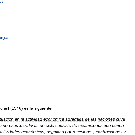
es
argos
chell
(
1946
)
es
la
siguiente:
ctuación
en
la
actividad
económica
agregada
de
las
naciones
cuya
empresas
lucrativas:
un
ciclo
consiste
de
expansiones
que
tienen
actividades
económicas
,
seguidas
por
recesiones
,
contracciones
y