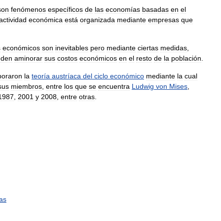
son
fenómenos
específicos
de
las
economías
basadas
en
el
actividad
económica
está
organizada
mediante
empresas
que
s
económicos
son
inevitables
pero
mediante
ciertas
medidas
,
eden
aminorar
sus
costos
económicos
en
el
resto
de
la
población
.
boraron
la
teoría
austríaca
del
ciclo
económico
mediante
la
cual
sus
miembros
,
entre
los
que
se
encuentra
Ludwig
von
Mises
,
1987
,
2001
y
2008
,
entre
otras
.
ias