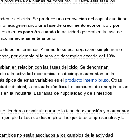
ad
productiva
de
bienes
de
consumo
.
Durante
esta
fase
los
ndente
del
ciclo
.
Se
produce
una
renovación
del
capital
que
tiene
onómica
generando
una
fase
de
crecimiento
económico
y
por
a
está
en
expansión
cuando
la
actividad
general
en
la
fase
de
mico
inmediatamente
anterior
.
o
de
estos
términos
.
A
menudo
se
usa
depresión
simplemente
tensa
,
por
ejemplo
si
la
tasa
de
desempleo
excede
del
10
%.
mbian
en
relación
con
las
fases
del
ciclo
.
Se
denominan
elo
a
la
actividad
económica
,
es
decir
que
aumentan
en
la
ás
típica
de
estas
variables
es
el
producto
interno
bruto
.
Otras
idad
industrial
,
la
recaudación
fiscal
,
el
consumo
de
energía
,
o
las
as
en
la
industria
.
Las
tasas
de
nupcialidad
y
de
siniestros
que
tienden
a
disminuir
durante
la
fase
de
expansión
y
a
aumentar
r
ejemplo
la
tasa
de
desempleo
,
las
quiebras
empresariales
y
la
cambios
no
están
asociados
a
los
cambios
de
la
actividad