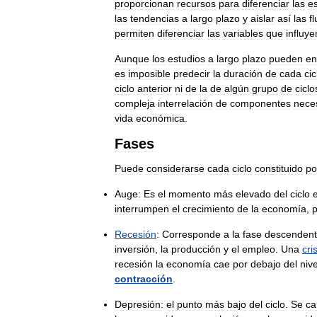
proporcionan
recursos
para
diferenciar
las
e
las
tendencias
a
largo
plazo
y
aislar
así
las
f
permiten
diferenciar
las
variables
que
influye
Aunque
los
estudios
a
largo
plazo
pueden
en
es
imposible
predecir
la
duración
de
cada
cic
ciclo
anterior
ni
de
la
de
algún
grupo
de
ciclo
compleja
interrelación
de
componentes
nece
vida
económica
.
Fases
Puede
considerarse
cada
ciclo
constituido
po
Auge:
Es
el
momento
más
elevado
del
ciclo
interrumpen
el
crecimiento
de
la
economía
,
p
Recesión
:
Corresponde
a
la
fase
descenden
inversión
,
la
producción
y
el
empleo
.
Una
cri
recesión
la
economía
cae
por
debajo
del
nive
contracción
.
Depresión:
el
punto
más
bajo
del
ciclo
.
Se
ca