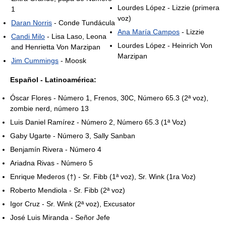
Lourdes López - Lizzie (primera
1
voz)
Daran Norris
- Conde Tundácula
Ana María Campos
- Lizzie
Candi Milo
- Lisa Laso, Leona
Lourdes López - Heinrich Von
and Henrietta Von Marzipan
Marzipan
Jim Cummings
- Moosk
Español - Latinoamérica:
Óscar Flores - Número 1, Frenos, 30C, Número 65.3 (2ª voz),
zombie nerd, número 13
Luis Daniel Ramírez - Número 2, Número 65.3 (1ª Voz)
Gaby Ugarte - Número 3, Sally Sanban
Benjamín Rivera - Número 4
Ariadna Rivas - Número 5
Enrique Mederos (†) - Sr. Fibb (1ª voz), Sr. Wink (1ra Voz)
Roberto Mendiola - Sr. Fibb (2ª voz)
Igor Cruz - Sr. Wink (2ª voz), Excusator
José Luis Miranda - Señor Jefe