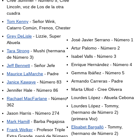
Cree Summer - Número 5, Cree
Lincoln, voz de Los de la otra
cuadra
Tom Kenny
- Señor Wink,
Catarro Común, Frenos, Chester
Grey DeLisle
- Lizzie, Super
José Javier Serrano - Número 1
Abuela
Artur Palomo - Número 2
Tara Strong
- Mushi (hermana
Isabel Valls - Número 3
de Número 3)
Enrique Hernández - Número 4
Jeff Bennett
- Señor Jefe
Gemma Ibáñez - Número 5
Maurice LaMarche
- Padre
Armando Carreras - Padre
Janice Kawaye
- Número 83
Marta Ullod - Cree Olivera
Jennifer Hale - Número 86
Lourdes López - Abuela Cebona
Rachael MacFarlane
- Número
362
Lourdes López - Tommy,
(hermano de Número 2)
Jason Harris - Número 274
(primera Voz)
Mark Hamill
- Barba Pegajosa
Elisabet Bargalló
- Tommy,
Frank Welker
- Profesor Triple
(hermano de Número 2)
Extra Grande, papá de Número