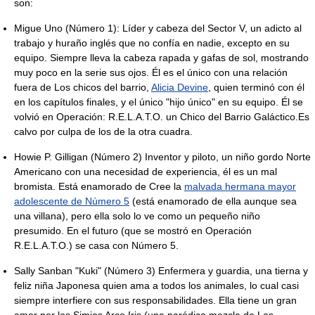
son:
Migue Uno (Número 1): Líder y cabeza del Sector V, un adicto al
trabajo y huraño inglés que no confía en nadie, excepto en su
equipo. Siempre lleva la cabeza rapada y gafas de sol, mostrando
muy poco en la serie sus ojos. Él es el único con una relación
fuera de Los chicos del barrio,
Alicia Devine
, quien terminó con él
en los capítulos finales, y el único "hijo único" en su equipo. Él se
volvió en Operación: R.E.L.A.T.O. un Chico del Barrio Galáctico.Es
calvo por culpa de los de la otra cuadra.
Howie P. Gilligan (Número 2) Inventor y piloto, un niño gordo Norte
Americano con una necesidad de experiencia, él es un mal
bromista. Está enamorado de Cree la
malvada hermana mayor
adolescente de Número 5
(está enamorado de ella aunque sea
una villana), pero ella solo lo ve como un pequeño niño
presumido. En el futuro (que se mostró en Operación
R.E.L.A.T.O.) se casa con Número 5.
Sally Sanban "Kuki" (Número 3) Enfermera y guardia, una tierna y
feliz niña Japonesa quien ama a todos los animales, lo cual casi
siempre interfiere con sus responsabilidades. Ella tiene un gran