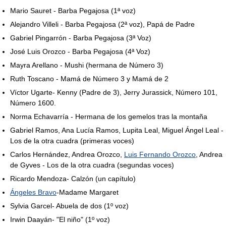
Mario Sauret - Barba Pegajosa (1ª voz)
Alejandro Villeli - Barba Pegajosa (2ª voz), Papá de Padre
Gabriel Pingarrón - Barba Pegajosa (3ª Voz)
José Luis Orozco - Barba Pegajosa (4ª Voz)
Mayra Arellano - Mushi (hermana de Número 3)
Ruth Toscano - Mamá de Número 3 y Mamá de 2
Víctor Ugarte- Kenny (Padre de 3), Jerry Jurassick, Número 101,
Número 1600.
Norma Echavarría - Hermana de los gemelos tras la montaña
Gabriel Ramos, Ana Lucía Ramos, Lupita Leal, Miguel Ángel Leal -
Los de la otra cuadra (primeras voces)
Carlos Hernández, Andrea Orozco,
Luis Fernando Orozco
, Andrea
de Gyves - Los de la otra cuadra (segundas voces)
Ricardo Mendoza- Calzón (un capítulo)
Ángeles Bravo
-Madame Margaret
Sylvia Garcel- Abuela de dos (1º voz)
Irwin Daayán- "El niño" (1º voz)