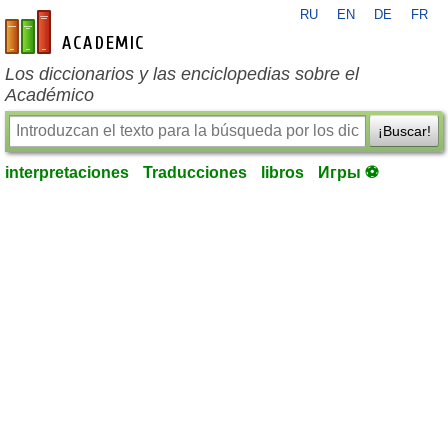
RU
EN
DE
FR
es-academic.com
Los diccionarios y las enciclopedias sobre el
Académico
¡Buscar!
interpretaciones
Traducciones
libros
Игры ⚽