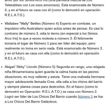
amor por los Simios Arco Iris (una paródica mezcla de Los
Teletubbies con Los osos amorosos). Está enamorada de Número
4, y en el futuro se casa con él (como lo demostró en operación
R.E.L.A.T.O.).
Wallabee "Wally" Bettles (Número 4) Experto en combate, un
impulsivo niño Australiano quien actúa antes de pensar. Es casi lo
contrario de número 3, odia lo tierno (en especial a los Simios
Arco Iris) lo que a veces molesta a número 3. Él felizmente
tomaría el lugar de Número 1 para ser líder del equipo, pero
realmente no toma en serio nada. Está enamorado de Número 3,
y en el futuro se casa con ella (como lo demostró en operación
R.E.L.A.T.O.).
Abigail "Abby" Lincoln (Número 5) Segunda en rango, una relajada
niña Afroamericana quien guarda la calma hasta en las peores
situaciones, es muy valiente y astuta. Tiene una malvada hermana
mayor adolescente llamada Cree, ella odia a los chicos del barrio
y siempre planea cosas para destruirlos. En el futuro (como lo
demostró en Operación: R.E.L.A.T.O.) se casa con Número 2.
Logró ser líder de Los Chicos Del Barrio cuando
Número 1
se fue
a Los Chicos Del Barrio Galácticos.