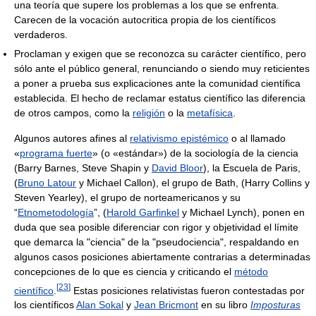
una teoría que supere los problemas a los que se enfrenta.
Carecen de la vocación autocritica propia de los científicos
verdaderos.
Proclaman y exigen que se reconozca su carácter científico, pero
sólo ante el público general, renunciando o siendo muy reticientes
a poner a prueba sus explicaciones ante la comunidad científica
establecida. El hecho de reclamar estatus científico las diferencia
de otros campos, como la
religión
o la
metafísica
.
Algunos autores afines al
relativismo epistémico
o al llamado
«
programa fuerte
» (o «estándar») de la sociología de la ciencia
(Barry Barnes, Steve Shapin y
David Bloor
), la Escuela de Paris,
(
Bruno Latour
y Michael Callon), el grupo de Bath, (Harry Collins y
Steven Yearley), el grupo de norteamericanos y su
“
Etnometodología
”, (
Harold Garfinkel
y Michael Lynch), ponen en
duda que sea posible diferenciar con rigor y objetividad el límite
que demarca la "ciencia" de la "pseudociencia", respaldando en
algunos casos posiciones abiertamente contrarias a determinadas
concepciones de lo que es ciencia y criticando el
método
[
23
]
científico
.
Estas posiciones relativistas fueron contestadas por
los científicos
Alan Sokal
y
Jean Bricmont
en su libro
Imposturas