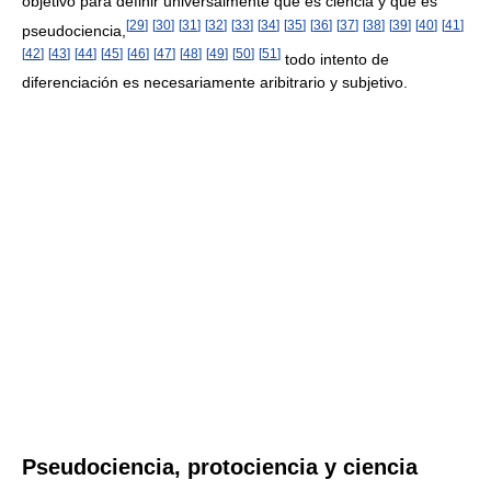
objetivo para definir universalmente qué es ciencia y qué es
[
29
]
[
30
]
[
31
]
[
32
]
[
33
]
[
34
]
[
35
]
[
36
]
[
37
]
[
38
]
[
39
]
[
40
]
[
41
]
pseudociencia,
[
42
]
[
43
]
[
44
]
[
45
]
[
46
]
[
47
]
[
48
]
[
49
]
[
50
]
[
51
]
todo intento de
diferenciación es necesariamente aribitrario y subjetivo.
Pseudociencia, protociencia y ciencia