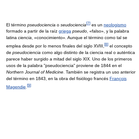
[
7
]
El término
pseudociencia
o
seudociencia
es un
neologismo
formado a partir de la raíz
griega
pseudo
, «falso», y la palabra
latina
ciencia
, «conocimiento». Aunque el término como tal se
[
8
]
emplea desde por lo menos finales del siglo XVIII,
el concepto
de
pseudociencia
como algo distinto de la ciencia real o auténtica
parece haber surgido a mitad del siglo XIX. Uno de los primeros
usos de la palabra "pseudociencia" proviene de 1844 en el
Northern Journal of Medicine
. También se registra un uso anterior
del término en 1843, en la obra del fisiólogo francés
François
[
9
]
Magendie
.