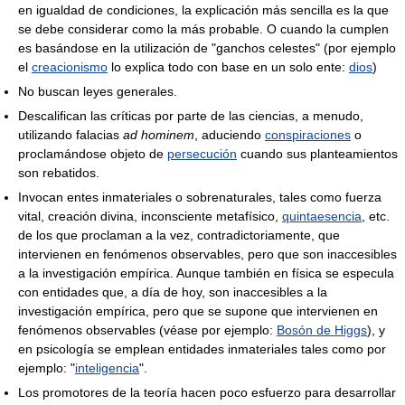
en igualdad de condiciones, la explicación más sencilla es la que
se debe considerar como la más probable. O cuando la cumplen
es basándose en la utilización de "ganchos celestes" (por ejemplo
el
creacionismo
lo explica todo con base en un solo ente:
dios
)
No buscan leyes generales.
Descalifican las críticas por parte de las ciencias, a menudo,
utilizando falacias
ad hominem
, aduciendo
conspiraciones
o
proclamándose objeto de
persecución
cuando sus planteamientos
son rebatidos.
Invocan entes inmateriales o sobrenaturales, tales como fuerza
vital, creación divina, inconsciente metafísico,
quintaesencia
, etc.
de los que proclaman a la vez, contradictoriamente, que
intervienen en fenómenos observables, pero que son inaccesibles
a la investigación empírica. Aunque también en física se especula
con entidades que, a día de hoy, son inaccesibles a la
investigación empírica, pero que se supone que intervienen en
fenómenos observables (véase por ejemplo:
Bosón de Higgs
), y
en psicología se emplean entidades inmateriales tales como por
ejemplo: "
inteligencia
".
Los promotores de la teoría hacen poco esfuerzo para desarrollar