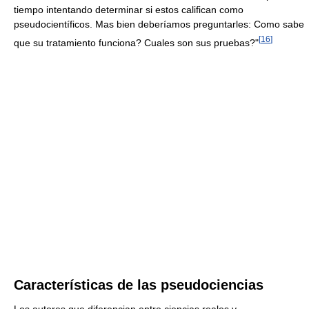
tiempo intentando determinar si estos califican como
pseudocientíficos. Mas bien deberíamos preguntarles: Como sabe
[
16
]
que su tratamiento funciona? Cuales son sus pruebas?"
Características de las pseudociencias
Los autores que diferencian entre ciencias reales y