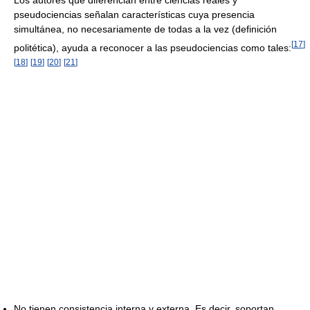
pseudociencias señalan características cuya presencia
simultánea, no necesariamente de todas a la vez (definición
[
17
]
politética), ayuda a reconocer a las pseudociencias como tales:
[
18
]
[
19
]
[
20
]
[
21
]
No tienen consistencia interna y externa. Es decir, soportan