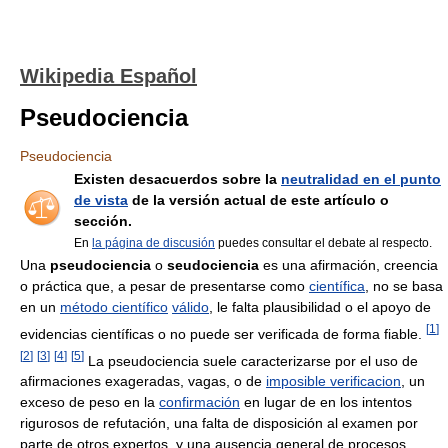
Wikipedia Español
Pseudociencia
Pseudociencia
Existen desacuerdos sobre la
neutralidad en el punto
de vista
de la versión actual de este artículo o
sección.
En
la página de discusión
puedes consultar el debate al respecto.
Una
pseudociencia
o
seudociencia
es una afirmación, creencia
o práctica que, a pesar de presentarse como
científica
, no se basa
en un
método científico
válido
, le falta plausibilidad o el apoyo de
[
1
]
evidencias científicas o no puede ser verificada de forma fiable.
[
2
]
[
3
]
[
4
]
[
5
]
La pseudociencia suele caracterizarse por el uso de
afirmaciones exageradas, vagas, o de
imposible verificacion
, un
exceso de peso en la
confirmación
en lugar de en los intentos
rigurosos de refutación, una falta de disposición al examen por
parte de otros expertos, y una ausencia general de procesos