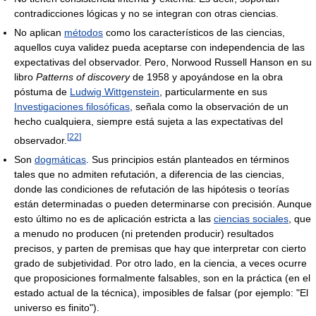
contradicciones lógicas y no se integran con otras ciencias.
No aplican
métodos
como los característicos de las ciencias,
aquellos cuya validez pueda aceptarse con independencia de las
expectativas del observador. Pero, Norwood Russell Hanson en su
libro
Patterns of discovery
de 1958 y apoyándose en la obra
póstuma de
Ludwig Wittgenstein
, particularmente en sus
Investigaciones filosóficas
, señala como la observación de un
hecho cualquiera, siempre está sujeta a las expectativas del
[
22
]
observador.
Son
dogmáticas
. Sus principios están planteados en términos
tales que no admiten refutación, a diferencia de las ciencias,
donde las condiciones de refutación de las hipótesis o teorías
están determinadas o pueden determinarse con precisión. Aunque
esto último no es de aplicación estricta a las
ciencias sociales
, que
a menudo no producen (ni pretenden producir) resultados
precisos, y parten de premisas que hay que interpretar con cierto
grado de subjetividad. Por otro lado, en la ciencia, a veces ocurre
que proposiciones formalmente falsables, son en la práctica (en el
estado actual de la técnica), imposibles de falsar (por ejemplo: "El
universo es finito").