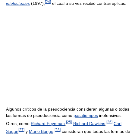
[
24
]
intelectuales
(1997),
el cual a su vez recibió contrarréplicas.
Algunos críticos de la pseudociencia consideran algunas o todas
las formas de pseudociencia como
pasatiempos
inofensivos.
[
25
]
[
26
]
Otros, como
Richard Feynman
,
Richard Dawkins
,
Carl
[
27
]
[
28
]
Sagan
y
Mario Bunge
,
consideran que todas las formas de