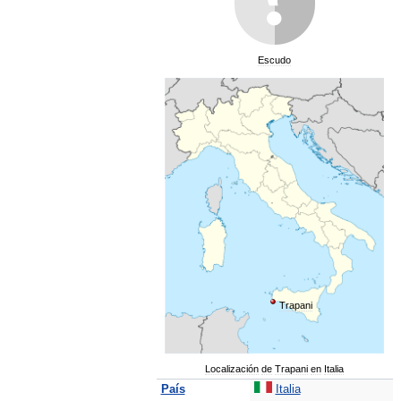
Escudo
Trapani
Localización
de
Trapani
en
Italia
País
Italia