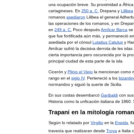
una
ocupación
breve
.
Su
proximidad
a
Àfrica
cartagineses
.
En
250
a
.
C
.
Drepana
y
Lilibea
romanos
asediaron
Lilibea
el
general
Adherb
las
operaciones
de
los
romanos
,
y
en
Drepa
en
249
a
.
C
.
Poco
después
Amílcar
Barca
se
que
fue
fortificada
aún
más
,
y
permaneció
e
asediada
por
el
cónsul
Lutatius
Catulus
y
Ha
Amílcar
sufrió
la
decisiva
derrota
de
les
islas
cierta
importancia
pero
oscurecida
por
la
pro
principal
ciudad
de
esta
parte
de
la
isla
.
Cicerón
y
Plinio
el
Viejo
la
mencionan
como
rango
en
el
siglo
IV
.
Perteneció
a
los
bizanti
normandos
y
siguió
la
suerte
de
Sicilia
.
En
sus
costas
desembarcó
Garibaldi
con
sus
Historia
como
la
unficación
italiana
de
1860
.
Trapani
en
la
mitología
roman
Según
lo
relatado
por
Virgilio
en
la
Eneida
,
f
travesía
que
realizaran
desde
Troya
a
Italia