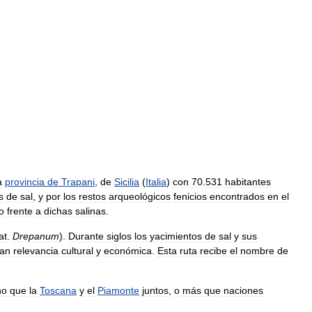
a
provincia
de
Trapani
,
de
Sicilia
(
Italia
)
con
70
.
531
habitantes
s
de
sal
,
y
por
los
restos
arqueológicos
fenicios
encontrados
en
el
o
frente
a
dichas
salinas
.
at
.
Drepanum
).
Durante
siglos
los
yacimientos
de
sal
y
sus
ran
relevancia
cultural
y
económica
.
Esta
ruta
recibe
el
nombre
de
no
que
la
Toscana
y
el
Piamonte
juntos
,
o
más
que
naciones