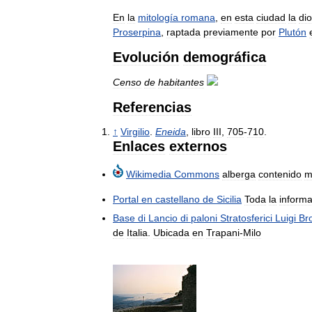
En
la
mitología
romana
,
en
esta
ciudad
la
di
Proserpina
,
raptada
previamente
por
Plutón
Evolución
demográfica
Censo
de
habitantes
Referencias
↑
Virgilio
.
Eneida
,
libro
III
,
705
-
710
.
Enlaces
externos
Wikimedia
Commons
alberga
contenido
m
Portal
en
castellano
de
Sicilia
Toda
la
inform
Base
di
Lancio
di
paloni
Stratosferici
Luigi
Bro
de
Italia
.
Ubicada
en
Trapani
-
Milo