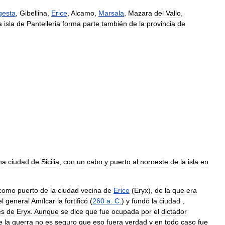
gesta
,
Gibellina
,
Erice
,
Alcamo
,
Marsala
,
Mazara
del
Vallo
,
a
isla
de
Pantelleria
forma
parte
también
de
la
provincia
de
na
ciudad
de
Sicilia
,
con
un
cabo
y
puerto
al
noroeste
de
la
isla
en
como
puerto
de
la
ciudad
vecina
de
Erice
(
Eryx
),
de
la
que
era
el
general
Amílcar
la
fortificó
(
260
a
.
C
.
)
y
fundó
la
ciudad
,
es
de
Eryx
.
Aunque
se
dice
que
fue
ocupada
por
el
dictador
e
la
guerra
no
es
seguro
que
eso
fuera
verdad
y
en
todo
caso
fue