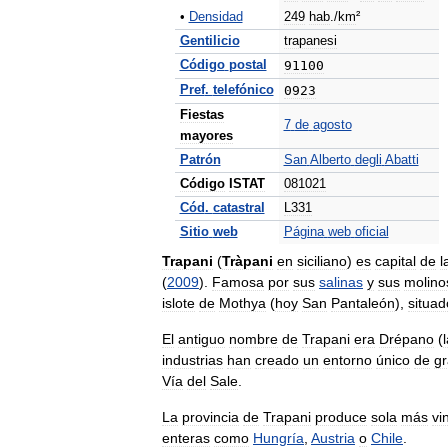
•
Densidad
249
hab
./
km
²
Gentilicio
trapanesi
Código
postal
91100
Pref
.
telefónico
0923
Fiestas
7
de
agosto
mayores
Patrón
San
Alberto
degli
Abatti
Código
ISTAT
081021
Cód
.
catastral
L331
Sitio
web
Página
web
oficial
Trapani
(
Tràpani
en
siciliano
)
es
capital
de
l
(
2009
).
Famosa
por
sus
salinas
y
sus
molino
islote
de
Mothya
(
hoy
San
Pantaleón
),
situad
El
antiguo
nombre
de
Trapani
era
Drépano
(
l
industrias
han
creado
un
entorno
único
de
g
Vía
del
Sale
.
La
provincia
de
Trapani
produce
sola
más
vi
enteras
como
Hungría
,
Austria
o
Chile
.