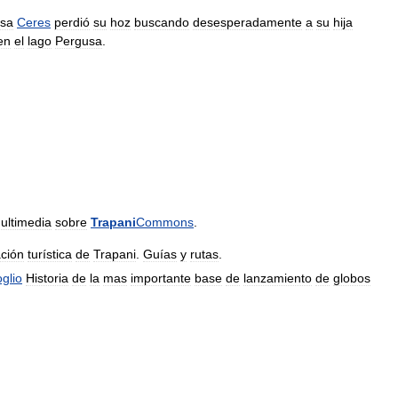
osa
Ceres
perdió
su
hoz
buscando
desesperadamente
a
su
hija
en
el
lago
Pergusa
.
ultimedia
sobre
Trapani
Commons
.
ación
turística
de
Trapani
.
Guías
y
rutas
.
glio
Historia
de
la
mas
importante
base
de
lanzamiento
de
globos