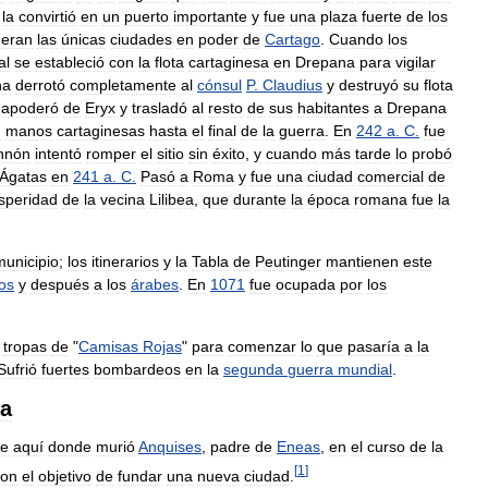
la
convirtió
en
un
puerto
importante
y
fue
una
plaza
fuerte
de
los
eran
las
únicas
ciudades
en
poder
de
Cartago
.
Cuando
los
al
se
estableció
con
la
flota
cartaginesa
en
Drepana
para
vigilar
na
derrotó
completamente
al
cónsul
P
.
Claudius
y
destruyó
su
flota
apoderó
de
Eryx
y
trasladó
al
resto
de
sus
habitantes
a
Drepana
n
manos
cartaginesas
hasta
el
final
de
la
guerra
.
En
242
a
.
C
.
fue
nnón
intentó
romper
el
sitio
sin
éxito
,
y
cuando
más
tarde
lo
probó
Ágatas
en
241
a
.
C
.
Pasó
a
Roma
y
fue
una
ciudad
comercial
de
speridad
de
la
vecina
Lilibea
,
que
durante
la
época
romana
fue
la
municipio
;
los
itinerarios
y
la
Tabla
de
Peutinger
mantienen
este
nos
y
después
a
los
árabes
.
En
1071
fue
ocupada
por
los
tropas
de
"
Camisas
Rojas
"
para
comenzar
lo
que
pasaría
a
la
Sufrió
fuertes
bombardeos
en
la
segunda
guerra
mundial
.
a
ue
aquí
donde
murió
Anquises
,
padre
de
Eneas
,
en
el
curso
de
la
[
1
]
con
el
objetivo
de
fundar
una
nueva
ciudad
.