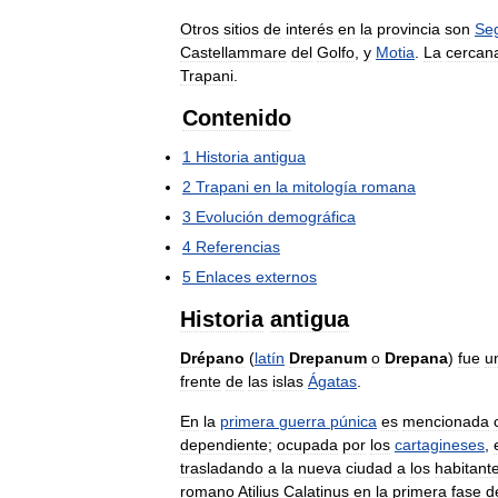
Otros
sitios
de
interés
en
la
provincia
son
Se
Castellammare
del
Golfo
,
y
Motia
.
La
cercan
Trapani
.
Contenido
1
Historia
antigua
2
Trapani
en
la
mitología
romana
3
Evolución
demográfica
4
Referencias
5
Enlaces
externos
Historia
antigua
Drépano
(
latín
Drepanum
o
Drepana
)
fue
u
frente
de
las
islas
Ágatas
.
En
la
primera
guerra
púnica
es
mencionada
dependiente
;
ocupada
por
los
cartagineses
,
trasladando
a
la
nueva
ciudad
a
los
habitant
romano
Atilius
Calatinus
en
la
primera
fase
d