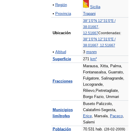
•
Región
Sicilia
•
Provincia
Trapani
38
°
1
′
0
″
N
12
°
31
′
0
″
E
/
38
.
01667
,
Ubicación
12
.
51667
Coordenadas:
38
°
1
′
0
″
N
12
°
31
′
0
″
E
/
38
.
01667
,
12
.
51667
•
Altitud
3
msnm
Superficie
271
km
²
Marausa
,
Xitta
,
Palma
,
Fontanasalsa
,
Guarrato
,
Fulgatore
,
Salinagrande
,
Fracciones
Locogrande
,
Rilievo
,
Pietretagliate
,
Borgo
Fazio
,
Ummari
Buseto
Palizzolo
,
Municipios
Calatafimi
-
Segesta
,
limítrofes
Erice
,
Marsala
,
Paceco
,
Salemi
Población
70
.
531
hab
.
(
28
-
02
-
2009
)