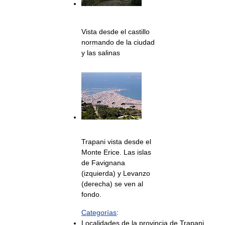
Vista
desde
el
castillo
normando
de
la
ciudad
y
las
salinas
Trapani
vista
desde
el
Monte
Erice
.
Las
islas
de
Favignana
(
izquierda
)
y
Levanzo
(
derecha
)
se
ven
al
fondo
.
Categorías
:
Localidades
de
la
provincia
de
Trapani