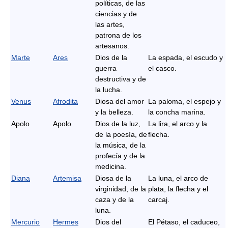
políticas, de las
ciencias y de
las artes,
patrona de los
artesanos.
Marte
Ares
Dios de la
La espada, el escudo y
guerra
el casco.
destructiva y de
la lucha.
Venus
Afrodita
Diosa del amor
La paloma, el espejo y
y la belleza.
la concha marina.
Apolo
Apolo
Dios de la luz,
La lira, el arco y la
de la poesía, de
flecha.
la música, de la
profecía y de la
medicina.
Diana
Artemisa
Diosa de la
La luna, el arco de
virginidad, de la
plata, la flecha y el
caza y de la
carcaj.
luna.
Mercurio
Hermes
Dios del
El Pétaso, el caduceo,