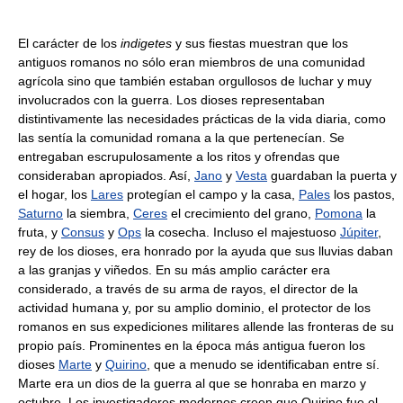
El carácter de los
indigetes
y sus fiestas muestran que los
antiguos romanos no sólo eran miembros de una comunidad
agrícola sino que también estaban orgullosos de luchar y muy
involucrados con la guerra. Los dioses representaban
distintivamente las necesidades prácticas de la vida diaria, como
las sentía la comunidad romana a la que pertenecían. Se
entregaban escrupulosamente a los ritos y ofrendas que
consideraban apropiados. Así,
Jano
y
Vesta
guardaban la puerta y
el hogar, los
Lares
protegían el campo y la casa,
Pales
los pastos,
Saturno
la siembra,
Ceres
el crecimiento del grano,
Pomona
la
fruta, y
Consus
y
Ops
la cosecha. Incluso el majestuoso
Júpiter
,
rey de los dioses, era honrado por la ayuda que sus lluvias daban
a las granjas y viñedos. En su más amplio carácter era
considerado, a través de su arma de rayos, el director de la
actividad humana y, por su amplio dominio, el protector de los
romanos en sus expediciones militares allende las fronteras de su
propio país. Prominentes en la época más antigua fueron los
dioses
Marte
y
Quirino
, que a menudo se identificaban entre sí.
Marte era un dios de la guerra al que se honraba en marzo y
octubre. Los investigadores modernos creen que Quirino fue el