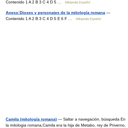
Contenido 1 A 2 B 3 C 4 D 5 …
Wikipedia Español
Anexo:Dioses y personajes de la mitología romana
—
Contenido 1 A 2 B 3 C 4 D 5 E 6 F …
Wikipedia Español
Camila (mitología romana)
— Saltar a navegación, búsqueda En
la mitologia romana,Camila era la hija de Metabo, rey de Priverno,