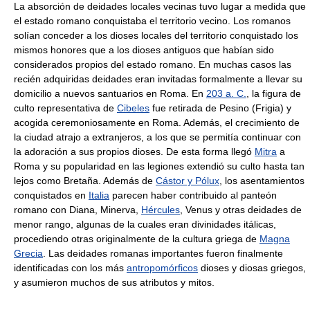
La absorción de deidades locales vecinas tuvo lugar a medida que
el estado romano conquistaba el territorio vecino. Los romanos
solían conceder a los dioses locales del territorio conquistado los
mismos honores que a los dioses antiguos que habían sido
considerados propios del estado romano. En muchas casos las
recién adquiridas deidades eran invitadas formalmente a llevar su
domicilio a nuevos santuarios en Roma. En
203 a. C.
, la figura de
culto representativa de
Cibeles
fue retirada de Pesino (Frigia) y
acogida ceremoniosamente en Roma. Además, el crecimiento de
la ciudad atrajo a extranjeros, a los que se permitía continuar con
la adoración a sus propios dioses. De esta forma llegó
Mitra
a
Roma y su popularidad en las legiones extendió su culto hasta tan
lejos como Bretaña. Además de
Cástor y Pólux
, los asentamientos
conquistados en
Italia
parecen haber contribuido al panteón
romano con Diana, Minerva,
Hércules
, Venus y otras deidades de
menor rango, algunas de la cuales eran divinidades itálicas,
procediendo otras originalmente de la cultura griega de
Magna
Grecia
. Las deidades romanas importantes fueron finalmente
identificadas con los más
antropomórficos
dioses y diosas griegos,
y asumieron muchos de sus atributos y mitos.