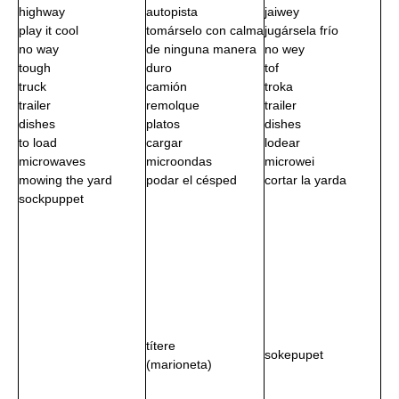
highway
autopista
jaiwey
play it cool
tomárselo con calma
jugársela frío
no way
de ninguna manera
no wey
tough
duro
tof
truck
camión
troka
trailer
remolque
trailer
dishes
platos
dishes
to load
cargar
lodear
microwaves
microondas
microwei
mowing the yard
podar el césped
cortar la yarda
sockpuppet
títere
sokepupet
(marioneta)