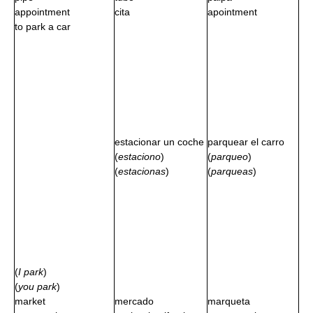
appointment
cita
apointment
to park a car
estacionar un coche
parquear el carro
(
estaciono
)
(
parqueo
)
(
estacionas
)
(
parqueas
)
(
I park
)
(
you park
)
market
mercado
marqueta