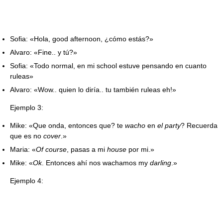
Sofia: «Hola, good afternoon, ¿cómo estás?»
Alvaro: «Fine.. y tú?»
Sofia: «Todo normal, en mi school estuve pensando en cuanto
ruleas»
Alvaro: «Wow.. quien lo diría.. tu también ruleas eh!»
Ejemplo 3:
Mike: «Que onda, entonces que? te
wacho
en
el party
? Recuerda
que es no
cover
.»
Maria: «
Of course
, pasas a mi
house
por mi.»
Mike: «
Ok
. Entonces ahí nos wachamos my
darling
.»
Ejemplo 4: