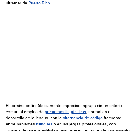
ultramar de
Puerto Rico
.
El término es lingüísticamente impreciso; agrupa sin un criterio
común al empleo de
préstamos lingüísticos
, normal en el
desarrollo de la lengua, con la
alternancia de código
frecuente
entre hablantes
bilingües
o en las jergas profesionales, con
criterios de pureza estilística que carecen, en rigor, de fundamento