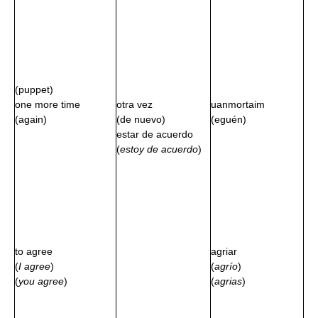
(puppet)
one more time
otra vez
uanmortaim
(again)
(de nuevo)
(eguén)
estar de acuerdo
(
estoy de acuerdo
)
to agree
agriar
(
I agree
)
(
agrío
)
(
you agree
)
(
agrias
)