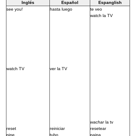
Inglés
Español
Espanglish
see you!
hasta luego
te veo
watch la TV
watch TV
ver la TV
wachar
la tv
reset
reiniciar
resetear
pipe
tubo
paipa