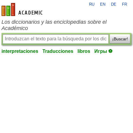
RU
EN
DE
FR
es-academic.com
Los diccionarios y las enciclopedias sobre el
Académico
¡Buscar!
interpretaciones
Traducciones
libros
Игры ⚽