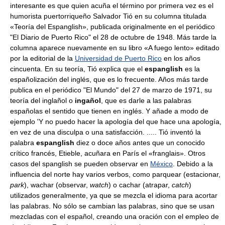
interesante es que quien acuña el término por primera vez es el
humorista puertorriqueño Salvador Tió en su columna titulada
«Teoría del Espanglish», publicada originalmente en el periódico
"El Diario de Puerto Rico" el 28 de octubre de 1948. Más tarde la
columna aparece nuevamente en su libro «A fuego lento» editado
por la editorial de la
Universidad de Puerto Rico
en los años
cincuenta. En su teoría, Tió explica que el
espanglish
es la
españolización del inglés, que es lo frecuente. Años más tarde
publica en el periódico "El Mundo" del 27 de marzo de 1971, su
teoría del inglañol o
ingañol
, que es darle a las palabras
españolas el sentido que tienen en inglés. Y añade a modo de
ejemplo 'Y no puedo hacer la apología del que hace una apología,
en vez de una disculpa o una satisfacción. ..... Tió inventó la
palabra
espanglish
diez o doce años antes que un conocido
crítico francés, Etieble, acuñara en París el «franglais». Otros
casos del spanglish se pueden observar en
México
. Debido a la
influencia del norte hay varios verbos, como parquear (estacionar,
park
), wachar (observar,
watch
) o cachar (atrapar,
catch
)
utilizados generalmente, ya que se mezcla el idioma para acortar
las palabras. No sólo se cambian las palabras, sino que se usan
mezcladas con el español, creando una oración con el empleo de