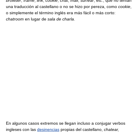
browser
,
frame
,
link
,
cookie
,
chat
,
mail
,
surfear
, etc., que no tenían
una traducción al castellano o no se hizo por pereza, como
cookie
,
o simplemente el término inglés era más fácil o más corto:
chatroom
en lugar de
sala de charla
.
En algunos casos extremos se llegan incluso a conjugar verbos
ingleses con las
desinencias
propias del castellano,
chatear,