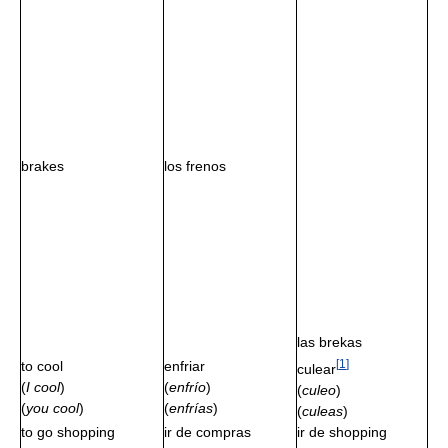
brakes
los frenos
las brekas
[
1
]
to cool
enfriar
culear
(
I cool
)
(
enfrío
)
(
culeo
)
(
you cool
)
(
enfrías
)
(
culeas
)
to go shopping
ir de compras
ir de shopping