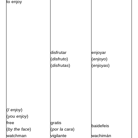
to enjoy
disfrutar
enjoyar
(
disfruto
)
(
enjoyo
)
(
disfrutas
)
(
enjoyas
)
(
I enjoy
)
(
you enjoy
)
free
gratis
baidefeis
(
by the face
)
(
por la cara
)
watchman
vigilante
wachimán