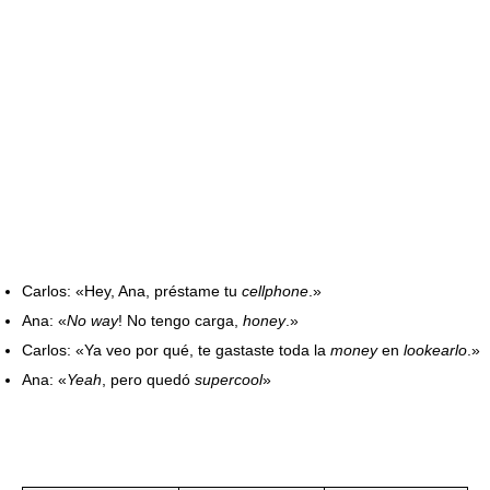
Carlos: «Hey, Ana, préstame tu
cellphone
.»
Ana: «
No way
! No tengo carga,
honey
.»
Carlos: «Ya veo por qué, te gastaste toda la
money
en
lookearlo
.»
Ana: «
Yeah
, pero quedó
supercool
»