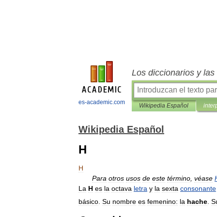
Los diccionarios y la
es-academic.com
Wikipedia Español
inter
Wikipedia Español
H
H
Para
otros
usos
de
este
término
,
véase
La
H
es
la
octava
letra
y
la
sexta
consonante
básico
.
Su
nombre
es
femenino:
la
hache
.
S