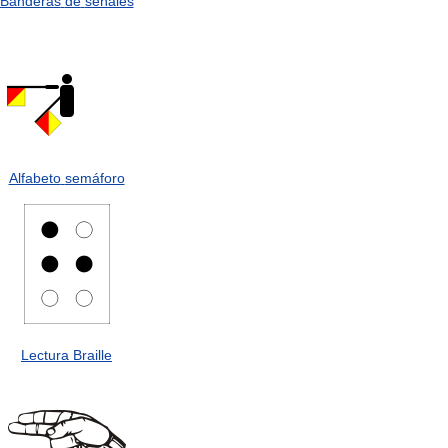
Banderas
de
señales
Alfabeto
semáforo
Lectura
Braille