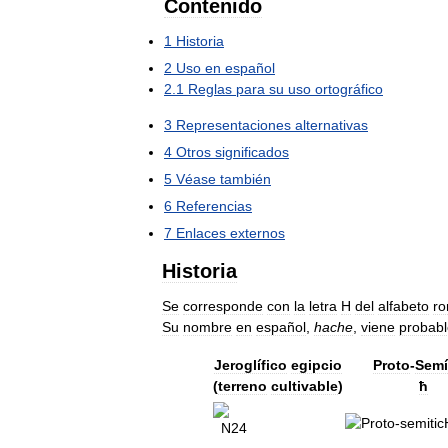
Contenido
1
Historia
2
Uso
en
español
2
.
1
Reglas
para
su
uso
ortográfico
3
Representaciones
alternativas
4
Otros
significados
5
Véase
también
6
Referencias
7
Enlaces
externos
Historia
Se
corresponde
con
la
letra
H
del
alfabeto
r
Su
nombre
en
español
,
hache
,
viene
probab
Jeroglífico
egipcio
Proto
-
Semí
(
terreno
cultivable
)
ħ