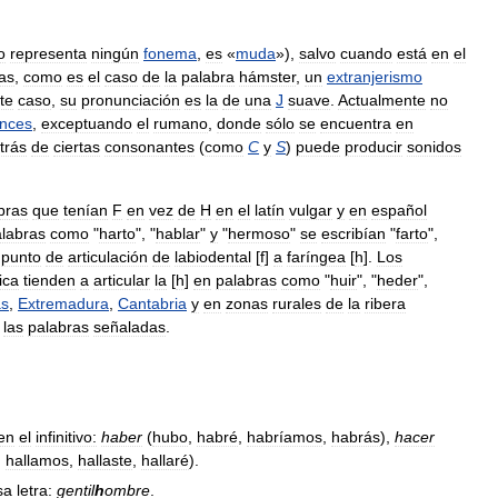
o
representa
ningún
fonema
,
es
«
muda
»),
salvo
cuando
está
en
el
ras
,
como
es
el
caso
de
la
palabra
hámster
,
un
extranjerismo
te
caso
,
su
pronunciación
es
la
de
una
J
suave
.
Actualmente
no
nces
,
exceptuando
el
rumano
,
donde
sólo
se
encuentra
en
trás
de
ciertas
consonantes
(
como
C
y
S
)
puede
producir
sonidos
bras
que
tenían
F
en
vez
de
H
en
el
latín
vulgar
y
en
español
labras
como
"
harto
", "
hablar
"
y
"
hermoso
"
se
escribían
"
farto
",
punto
de
articulación
de
labiodental
[
f
]
a
faríngea
[
h
].
Los
ica
tienden
a
articular
la
[
h
]
en
palabras
como
"
huir
", "
heder
",
as
,
Extremadura
,
Cantabria
y
en
zonas
rurales
de
la
ribera
las
palabras
señaladas
.
en
el
infinitivo:
haber
(
hubo
,
habré
,
habríamos
,
habrás
),
hacer
,
hallamos
,
hallaste
,
hallaré
).
sa
letra:
gentil
h
ombre
.