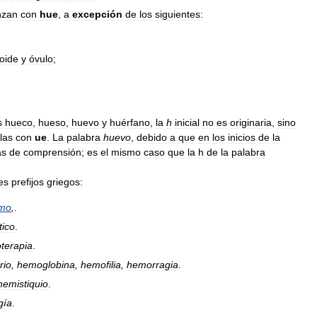
nzan
con
hue
,
a
excepción
de
los
siguientes:
oide
y
óvulo
;
s
hueco
,
hueso
,
huevo
y
huérfano
,
la
h
inicial
no
es
originaria
,
sino
llas
con
ue
.
La
palabra
huevo
,
debido
a
que
en
los
inicios
de
la
as
de
comprensión
;
es
el
mismo
caso
que
la
h
de
la
palabra
es
prefijos
griegos:
amo
,
.
tico
.
oterapia
.
rio
,
hemoglobina
,
hemofilia
,
hemorragia
.
hemistiquio
.
gía
.