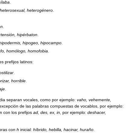
ílaba
.
heterosexual
,
heterogénero
.
ón
.
rtensión
,
hipérbaton
.
hipodermis
,
hipogeo
,
hipocampo
.
fo
,
homólogo
,
homofobia
.
es
prefijos
latinos:
ostilizar
.
rizar
,
horrible
.
aje
.
dia
separan
vocales
,
como
por
ejemplo:
vaho
,
vehemente
,
excepción
de
las
palabras
compuestas
de
vocablos
,
por
ejemplo:
en
con
los
prefijos
ad
,
des
,
ex
,
in
,
por
ejemplo:
deshacer
,
bras
con
h
inicial:
híbrido
,
hebilla
,
hacinar
,
huraño
.