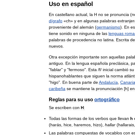
Uso
en
español
En
castellano
actual
,
la
H
no
se
pronuncia
(
n
dígrafo
«
ch
»
y
en
algunas
palabras
extranje
proveniente
del
alemán
(
germanismo
).
En
es
tiene
sonido
en
ninguna
de
las
lenguas
roma
palabras
de
procedencia
no
latina
.
Escrita
de
nuevos
.
Otra
excepción
importante
son
aquellas
pala
antiguo
.
En
la
lengua
española
preclásica
,
pa
"
fablar
"
y
"
fermoso
".
Esta
/
f
/
inicial
cambió
su
hispanohablantes
que
siguen
la
norma
atlánt
"
higo
".
En
buena
parte
de
Andalucía
,
Canari
caribeña
se
mantiene
la
pronunciación
[
h
]
en
Reglas
para
su
uso
ortográfico
Se
escriben
con
H
:
Todas
las
formas
de
los
verbos
que
llevan
h
(
harás
,
hice
,
haremos
,
hizo
),
hallar
(
hallarais
Las
palabras
compuestas
de
vocablos
con
e