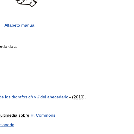
Alfabeto
manual
orde
de
si
.
de
los
dígrafos
ch
y
ll
del
abecedario
» (
2010
).
ultimedia
sobre
H
.
Commons
cionario