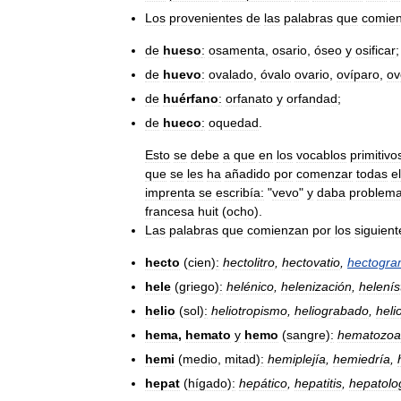
Los
provenientes
de
las
palabras
que
comie
de
hueso
:
osamenta
,
osario
,
óseo
y
osificar
;
de
huevo
:
ovalado
,
óvalo
ovario
,
ovíparo
,
ov
de
huérfano
:
orfanato
y
orfandad
;
de
hueco
:
oquedad
.
Esto
se
debe
a
que
en
los
vocablos
primitivo
que
se
les
ha
añadido
por
comenzar
todas
e
imprenta
se
escribía:
"
vevo
"
y
daba
problem
francesa
huit
(
ocho
).
Las
palabras
que
comienzan
por
los
siguient
hecto
(
cien
)
:
hectolitro
,
hectovatio
,
hectogr
hele
(
griego
)
:
helénico
,
helenización
,
helenís
helio
(
sol
)
:
heliotropismo
,
heliograbado
,
heli
hema
,
hemato
y
hemo
(
sangre
)
:
hematozoa
hemi
(
medio
,
mitad
)
:
hemiplejía
,
hemiedría
,
hepat
(
hígado
)
:
hepático
,
hepatitis
,
hepatolo