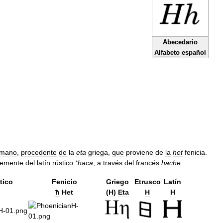
Abecedario
Alfabeto
español
omano
,
procedente
de
la
eta
griega
,
que
proviene
de
la
het
fenicia
.
lemente
del
latín
rústico
*
haca
,
a
través
del
francés
hache
.
tico
Fenicio
Griego
Etrusco
Latín
ħ
Het
(
H
)
Eta
H
H