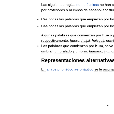
Las
siguientes
reglas
nemotécnicas
no
han
s
por
profesores
o
alumnos
de
español
acost
Casi
todas
las
palabras
que
empiezan
por
lo
Casi
todas
las
palabras
que
empiezan
por
lo
Algunas
palabras
que
comienzan
por
hue
o
respectivamente:
huero
,
huipil
,
huisquil
,
escri
Las
palabras
que
comienzan
por
hum
,
salvo
umbral
,
umbralado
y
umbrío:
humano
,
humo
Representaciones
alternativa
En
alfabeto
fonético
aeronáutico
se
le
asigna