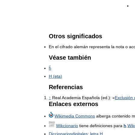
Otros
significados
En
el
cifrado
alemán
representa
la
nota
o
ac
Véase
también
ĥ
Η
(
eta
)
Referencias
↑
Real
Academia
Española
(
ed
.)
:
«
Exclusión
Enlaces
externos
Wikimedia
Commons
alberga
contenido
m
Wikcionario
tiene
definiciones
para
h
.
Wik
Diccionariosdigitales:
letra
H