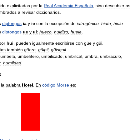
ido
explicitadas
por
la
Real
Academia
Española
,
sino
descubiertas
umbrados
a
revisar
diccionarios
.
s
diptongos
ia
y
ie
con
la
excepción
de
iatrogénico:
hiato
,
hielo
.
s
diptongos
ue
y
ui
:
hueco
,
huidizo
,
huele
.
por
hui
,
pueden
igualmente
escribirse
con
güe
y
güi
,
tas
también
güero
,
güipil
,
güisquil
.
umbela
,
umbelífero
,
umbilicado
,
umbilical
,
umbra
,
umbráculo
,
r
,
humildad
.
s
la
palabra
Hotel
.
En
código
Morse
es:
····