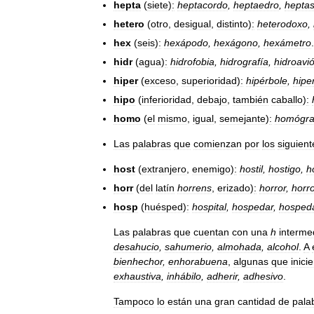
hepta
(
siete
)
:
heptacordo
,
heptaedro
,
heptas
hetero
(
otro
,
desigual
,
distinto
)
:
heterodoxo
,
hex
(
seis
)
:
hexápodo
,
hexágono
,
hexámetro
.
hidr
(
agua
)
:
hidrofobia
,
hidrografía
,
hidroavi
hiper
(
exceso
,
superioridad
)
:
hipérbole
,
hipe
hipo
(
inferioridad
,
debajo
,
también
caballo
)
:
homo
(
el
mismo
,
igual
,
semejante
)
:
homógra
Las
palabras
que
comienzan
por
los
siguient
host
(
extranjero
,
enemigo
)
:
hostil
,
hostigo
,
h
horr
(
del
latín
horrens
,
erizado
)
:
horror
,
horro
hosp
(
huésped
)
:
hospital
,
hospedar
,
hosped
Las
palabras
que
cuentan
con
una
h
interme
desahucio
,
sahumerio
,
almohada
,
alcohol
.
A
bienhechor
,
enhorabuena
,
algunas
que
inici
exhaustiva
,
inhábilo
,
adherir
,
adhesivo
.
Tampoco
lo
están
una
gran
cantidad
de
pala