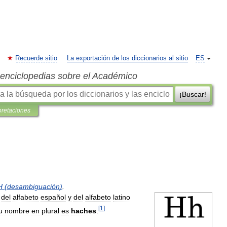
Recuerde sitio
La exportación de los diccionarios al sitio
ES
s enciclopedias sobre el Académico
¡Buscar!
pretaciones
H
(
desambiguación
)
.
del
alfabeto
español
y
del
alfabeto
latino
[
1
]
u
nombre
en
plural
es
haches
.