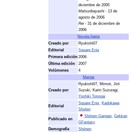
diciembre
de
2005
Matsuribayashi
-
13
de
agosto
de
2006
Rei
-
31
de
diciembre
de
2006
Novela
ligera
Creado
por
Ryukishi07
Editorial
Square
Enix
Primera
edición
2006
Última
edición
2007
Volúmenes
4
Manga
Ryukishi07
,
Mimori
,
Jirō
Creado
por
Suzuki
,
Karin
Suzuragi
,
Yoshiki
Tonogai
Square
Enix
,
Kadokawa
Editorial
Shoten
Shōnen
Gangan
,
Gekkan
Publicado
en
GFantasy
Demografía
Shōnen