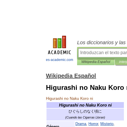
Los diccionarios y la
es-academic.com
Wikipedia Español
inter
Wikipedia Español
Higurashi no Naku Koro 
Higurashi
no
Naku
Koro
ni
Higurashi
no
Naku
Koro
ni
ひぐらしのなく頃に
(
Cuando
las
Cigarras
Lloran
)
Drama
,
Horror
,
Misterio
,
Género