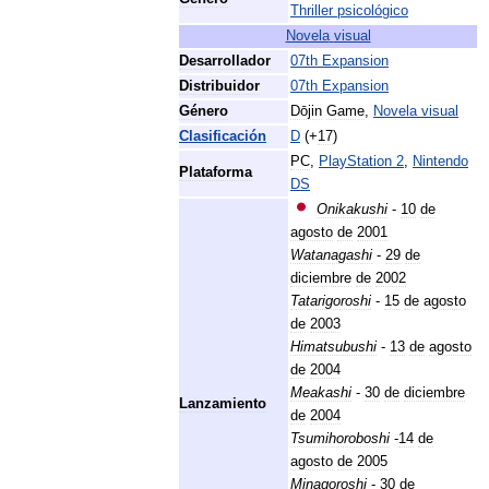
Thriller
psicológico
Novela
visual
Desarrollador
07th
Expansion
Distribuidor
07th
Expansion
Género
Dōjin
Game
,
Novela
visual
Clasificación
D
(+
17
)
PC
,
PlayStation
2
,
Nintendo
Plataforma
DS
Onikakushi
-
10
de
agosto
de
2001
Watanagashi
-
29
de
diciembre
de
2002
Tatarigoroshi
-
15
de
agosto
de
2003
Himatsubushi
-
13
de
agosto
de
2004
Meakashi
-
30
de
diciembre
Lanzamiento
de
2004
Tsumihoroboshi
-
14
de
agosto
de
2005
Minagoroshi
-
30
de