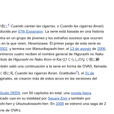
?
く頃に
Cuando
cantan
las
cigarras
,
o
Cuando
las
cigarras
lloran
)
ducida
por
07th
Expansion
.
La
serie
está
basada
en
una
historia
ntra
en
un
grupo
de
jóvenes
y
los
extraños
sucesos
que
ocurren
a
en
la
que
viven
,
Hinamizawa
.
El
primer
juego
de
esta
serie
es
2002
,
y
termina
con
Matsuribayashi
-
hen
,
el
13
de
agosto
de
2006
,
primeros
cuatro
reciben
el
nombre
general
de
Higurashi
no
Naku
título
de
Higurashi
no
Naku
Koro
ni
Kai
(
ひぐらしのなく頃に解
mbién
salió
una
continuación
a
la
serie
en
forma
de
OVAS
,
llamada
?
く頃に礼
Cuando
las
cigarras
lloran
,
Gratitudes
)
,
el
31
de
iginales
,
se
crearon
más
de
estos
arcos
en
las
versiones
del
Studio
DEEN
,
con
50
capítulos
en
total
;
una
novela
ligera
icado
casi
en
su
totalidad
por
Square
Enix
y
también
por
shi
-
hen
y
Utsutsukowashi
-
hen
.
En
2008
se
estrenó
una
saga
de
2
rie
de
OVA
'
s
.