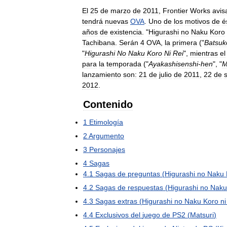
El
25
de
marzo
de
2011
,
Frontier
Works
avis
tendrá
nuevas
OVA
.
Uno
de
los
motivos
de
é
años
de
existencia
. "
Higurashi
no
Naku
Koro
Tachibana
.
Serán
4
OVA
,
la
primera
("
Batsuk
"
Higurashi
No
Naku
Koro
Ni
Rei
",
mientras
el
para
la
temporada
("
Ayakashisenshi
-
hen
", "
M
lanzamiento
son:
21
de
julio
de
2011
,
22
de
2012
.
Contenido
1
Etimología
2
Argumento
3
Personajes
4
Sagas
4
.
1
Sagas
de
preguntas
(
Higurashi
no
Naku
4
.
2
Sagas
de
respuestas
(
Higurashi
no
Naku
4
.
3
Sagas
extras
(
Higurashi
no
Naku
Koro
ni
4
.
4
Exclusivos
del
juego
de
PS2
(
Matsuri
)