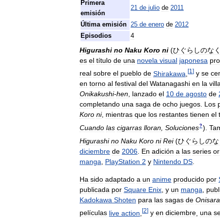
Primera
21
de
julio
de
2011
emisión
Última
emisión
25
de
enero
de
2012
Episodios
4
Higurashi
no
Naku
Koro
ni
(
ひぐらしのな
es
el
título
de
una
novela
visual
japonesa
pro
[
1
]
real
sobre
el
pueblo
de
Shirakawa
,
y
se
ce
en
torno
al
festival
del
Watanagashi
en
la
vill
Onikakushi
-
hen
,
lanzado
el
10
de
agosto
de
completando
una
saga
de
ocho
juegos
.
Los
Koro
ni
,
mientras
que
los
restantes
tienen
el
?
Cuando
las
cigarras
lloran
,
Soluciones
)
.
Ta
Higurashi
no
Naku
Koro
ni
Rei
(
ひぐらしのな
diciembre
de
2006
.
En
adición
a
las
series
or
manga
,
PlayStation
2
y
Nintendo
DS
.
Ha
sido
adaptado
a
un
anime
producido
por
publicada
por
Square
Enix
,
y
un
manga
,
publ
Kadokawa
Shoten
para
las
sagas
de
Onisara
[
2
]
películas
live
action
,
y
en
diciembre
,
una
se