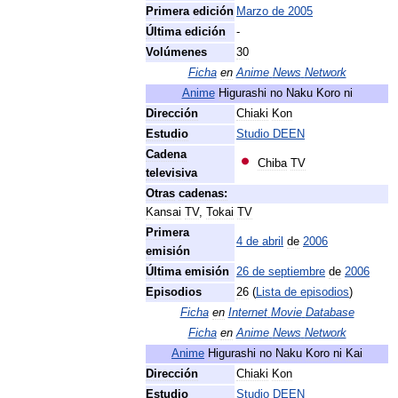
Primera
edición
Marzo
de
2005
Última
edición
-
Volúmenes
30
Ficha
en
Anime
News
Network
Anime
Higurashi
no
Naku
Koro
ni
Dirección
Chiaki
Kon
Estudio
Studio
DEEN
Cadena
Chiba
TV
televisiva
Otras
cadenas:
Kansai
TV
,
Tokai
TV
Primera
4
de
abril
de
2006
emisión
Última
emisión
26
de
septiembre
de
2006
Episodios
26
(
Lista
de
episodios
)
Ficha
en
Internet
Movie
Database
Ficha
en
Anime
News
Network
Anime
Higurashi
no
Naku
Koro
ni
Kai
Dirección
Chiaki
Kon
Estudio
Studio
DEEN