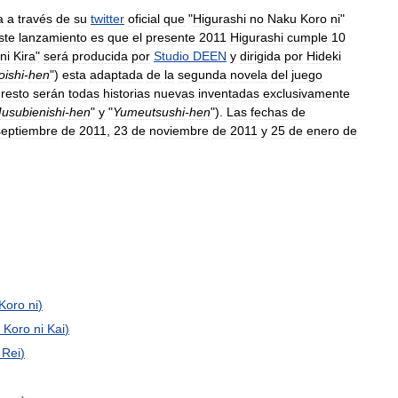
a
a
través
de
su
twitter
oficial
que
"
Higurashi
no
Naku
Koro
ni
"
ste
lanzamiento
es
que
el
presente
2011
Higurashi
cumple
10
ni
Kira
"
será
producida
por
Studio
DEEN
y
dirigida
por
Hideki
oishi
-
hen
")
esta
adaptada
de
la
segunda
novela
del
juego
resto
serán
todas
historias
nuevas
inventadas
exclusivamente
usubienishi
-
hen
"
y
"
Yumeutsushi
-
hen
").
Las
fechas
de
septiembre
de
2011
,
23
de
noviembre
de
2011
y
25
de
enero
de
Koro
ni
)
Koro
ni
Kai
)
Rei
)