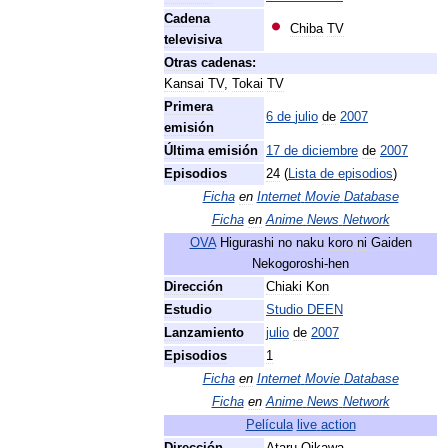
Cadena
Chiba
TV
televisiva
Otras
cadenas:
Kansai
TV
,
Tokai
TV
Primera
6
de
julio
de
2007
emisión
Última
emisión
17
de
diciembre
de
2007
Episodios
24
(
Lista
de
episodios
)
Ficha
en
Internet
Movie
Database
Ficha
en
Anime
News
Network
OVA
Higurashi
no
naku
koro
ni
Gaiden
Nekogoroshi
-
hen
Dirección
Chiaki
Kon
Estudio
Studio
DEEN
Lanzamiento
julio
de
2007
Episodios
1
Ficha
en
Internet
Movie
Database
Ficha
en
Anime
News
Network
Película
live
action