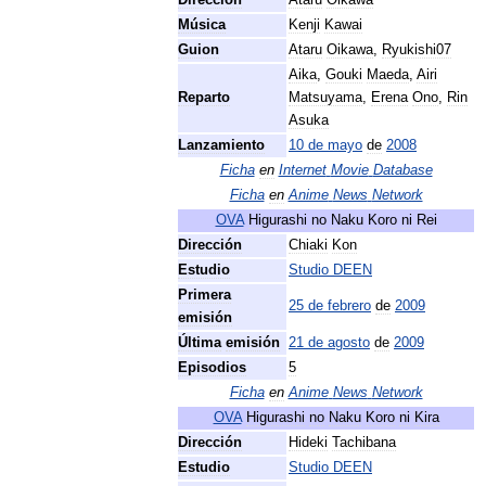
Dirección
Ataru
Oikawa
Música
Kenji
Kawai
Guion
Ataru
Oikawa
,
Ryukishi07
Aika
,
Gouki
Maeda
,
Airi
Reparto
Matsuyama
,
Erena
Ono
,
Rin
Asuka
Lanzamiento
10
de
mayo
de
2008
Ficha
en
Internet
Movie
Database
Ficha
en
Anime
News
Network
OVA
Higurashi
no
Naku
Koro
ni
Rei
Dirección
Chiaki
Kon
Estudio
Studio
DEEN
Primera
25
de
febrero
de
2009
emisión
Última
emisión
21
de
agosto
de
2009
Episodios
5
Ficha
en
Anime
News
Network
OVA
Higurashi
no
Naku
Koro
ni
Kira
Dirección
Hideki
Tachibana
Estudio
Studio
DEEN