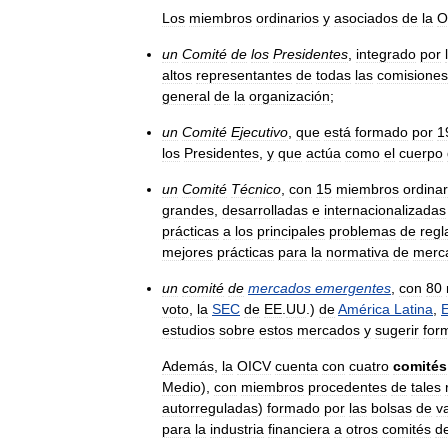
Los
miembros
ordinarios
y
asociados
de
la
O
un
Comité
de
los
Presidentes
,
integrado
por
altos
representantes
de
todas
las
comisiones
general
de
la
organización
;
un
Comité
Ejecutivo
,
que
está
formado
por
1
los
Presidentes
,
y
que
actúa
como
el
cuerpo
un
Comité
Técnico
,
con
15
miembros
ordinar
grandes
,
desarrolladas
e
internacionalizadas
prácticas
a
los
principales
problemas
de
regl
mejores
prácticas
para
la
normativa
de
merc
un
comité
de
mercados
emergentes
,
con
80
voto
,
la
SEC
de
EE
.
UU
.)
de
América
Latina
,
estudios
sobre
estos
mercados
y
sugerir
for
Además
,
la
OICV
cuenta
con
cuatro
comités
Medio
),
con
miembros
procedentes
de
tales
autorreguladas
)
formado
por
las
bolsas
de
v
para
la
industria
financiera
a
otros
comités
d