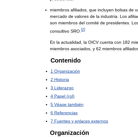
miembros
afiliados
,
que
incluyen
bolsas
de
v
mercado
de
valores
de
la
industria
.
Los
afili
son
miembros
del
comité
de
presidentes
.
Lo
[
2
]
consultivo
SRO
.
En
la
actualidad
,
la
OICV
cuenta
con
182
mi
miembros
asociados
,
y
62
miembros
afiliado
Contenido
1
Organización
2
Historia
3
Liderazgo
4
Papel
(
rol
)
5
Véase
también
6
Referencias
7
Fuentes
y
enlaces
externos
Organización