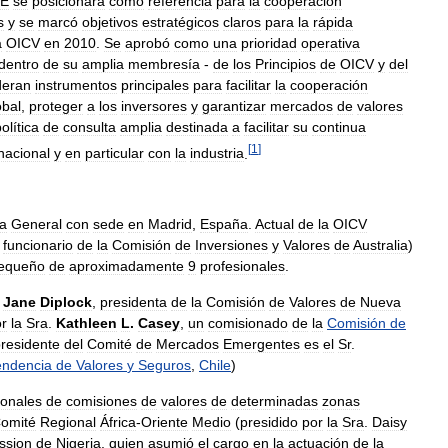
E
se
posicionara
como
referencia
para
la
cooperación
s
y
se
marcó
objetivos
estratégicos
claros
para
la
rápida
a
OICV
en
2010
.
Se
aprobó
como
una
prioridad
operativa
dentro
de
su
amplia
membresía
-
de
los
Principios
de
OICV
y
del
deran
instrumentos
principales
para
facilitar
la
cooperación
obal
,
proteger
a
los
inversores
y
garantizar
mercados
de
valores
olítica
de
consulta
amplia
destinada
a
facilitar
su
continua
[
1
]
rnacional
y
en
particular
con
la
industria
.
ía
General
con
sede
en
Madrid
,
España
.
Actual
de
la
OICV
funcionario
de
la
Comisión
de
Inversiones
y
Valores
de
Australia
)
equeño
de
aproximadamente
9
profesionales
.
.
Jane
Diplock
,
presidenta
de
la
Comisión
de
Valores
de
Nueva
r
la
Sra
.
Kathleen
L
.
Casey
,
un
comisionado
de
la
Comisión
de
residente
del
Comité
de
Mercados
Emergentes
es
el
Sr
.
endencia
de
Valores
y
Seguros
,
Chile
)
ionales
de
comisiones
de
valores
de
determinadas
zonas
omité
Regional
África
-
Oriente
Medio
(
presidido
por
la
Sra
.
Daisy
ssion
de
Nigeria
,
quien
asumió
el
cargo
en
la
actuación
de
la