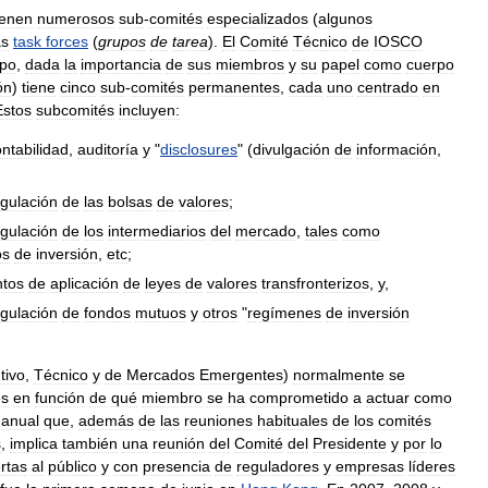
ienen
numerosos
sub
-
comités
especializados
(
algunos
as
task
forces
(
grupos
de
tarea
).
El
Comité
Técnico
de
IOSCO
upo
,
dada
la
importancia
de
sus
miembros
y
su
papel
como
cuerpo
ón
)
tiene
cinco
sub
-
comités
permanentes
,
cada
uno
centrado
en
Estos
subcomités
incluyen:
ntabilidad
,
auditoría
y
"
disclosures
" (
divulgación
de
información
,
egulación
de
las
bolsas
de
valores
;
egulación
de
los
intermediarios
del
mercado
,
tales
como
os
de
inversión
,
etc
;
ntos
de
aplicación
de
leyes
de
valores
transfronterizos
,
y
,
egulación
de
fondos
mutuos
y
otros
"
regímenes
de
inversión
tivo
,
Técnico
y
de
Mercados
Emergentes
)
normalmente
se
es
en
función
de
qué
miembro
se
ha
comprometido
a
actuar
como
anual
que
,
además
de
las
reuniones
habituales
de
los
comités
s
,
implica
también
una
reunión
del
Comité
del
Presidente
y
por
lo
rtas
al
público
y
con
presencia
de
reguladores
y
empresas
líderes