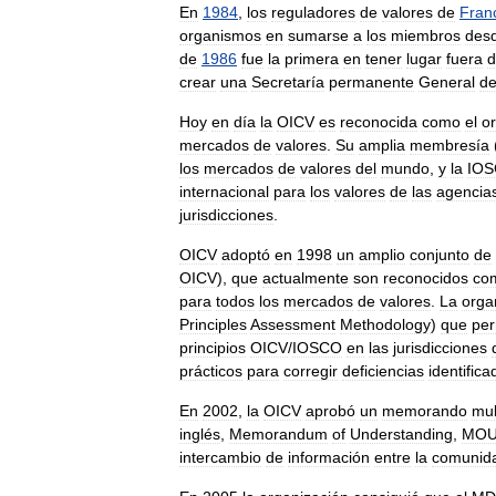
En
1984
,
los
reguladores
de
valores
de
Fran
organismos
en
sumarse
a
los
miembros
des
de
1986
fue
la
primera
en
tener
lugar
fuera
d
crear
una
Secretaría
permanente
General
d
Hoy
en
día
la
OICV
es
reconocida
como
el
o
mercados
de
valores
.
Su
amplia
membresía
los
mercados
de
valores
del
mundo
,
y
la
IO
internacional
para
los
valores
de
las
agencia
jurisdicciones
.
OICV
adoptó
en
1998
un
amplio
conjunto
de
OICV
),
que
actualmente
son
reconocidos
co
para
todos
los
mercados
de
valores
.
La
orga
Principles
Assessment
Methodology
)
que
per
principios
OICV
/
IOSCO
en
las
jurisdicciones
prácticos
para
corregir
deficiencias
identifica
En
2002
,
la
OICV
aprobó
un
memorando
mul
inglés
,
Memorandum
of
Understanding
,
MO
intercambio
de
información
entre
la
comunid