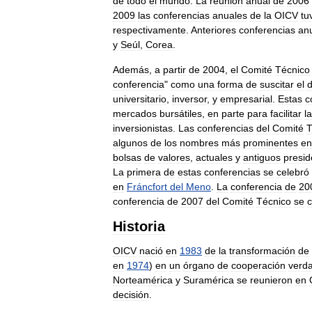
de
todo
el
mundo
.
La
reunión
anual
de
2006
2009
las
conferencias
anuales
de
la
OICV
tu
respectivamente
.
Anteriores
conferencias
an
y
Seúl
,
Corea
.
Además
,
a
partir
de
2004
,
el
Comité
Técnico
conferencia
"
como
una
forma
de
suscitar
el
universitario
,
inversor
,
y
empresarial
.
Estas
c
mercados
bursátiles
,
en
parte
para
facilitar
la
inversionistas
.
Las
conferencias
del
Comité
T
algunos
de
los
nombres
más
prominentes
en
bolsas
de
valores
,
actuales
y
antiguos
presid
La
primera
de
estas
conferencias
se
celebró
en
Fráncfort
del
Meno
.
La
conferencia
de
20
conferencia
de
2007
del
Comité
Técnico
se
c
Historia
OICV
nació
en
1983
de
la
transformación
de
en
1974
)
en
un
órgano
de
cooperación
verd
Norteamérica
y
Suramérica
se
reunieron
en
decisión
.