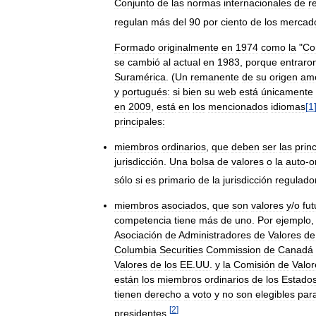
Conjunto
de
las
normas
internacionales
de
r
regulan
más
del
90
por
ciento
de
los
mercad
Formado
originalmente
en
1974
como
la
"
Co
se
cambió
al
actual
en
1983
,
porque
entraro
Suramérica
. (
Un
remanente
de
su
origen
am
y
portugués:
si
bien
su
web
está
únicamente
en
2009
,
está
en
los
mencionados
idiomas
[
1
principales:
miembros
ordinarios
,
que
deben
ser
las
prin
jurisdicción
.
Una
bolsa
de
valores
o
la
auto
-
o
sólo
si
es
primario
de
la
jurisdicción
regulado
miembros
asociados
,
que
son
valores
y
/
o
fut
competencia
tiene
más
de
uno
.
Por
ejemplo
Asociación
de
Administradores
de
Valores
de
Columbia
Securities
Commission
de
Canadá
Valores
de
los
EE
.
UU
.
y
la
Comisión
de
Valor
están
los
miembros
ordinarios
de
los
Estado
tienen
derecho
a
voto
y
no
son
elegibles
par
[
2
]
presidentes
.