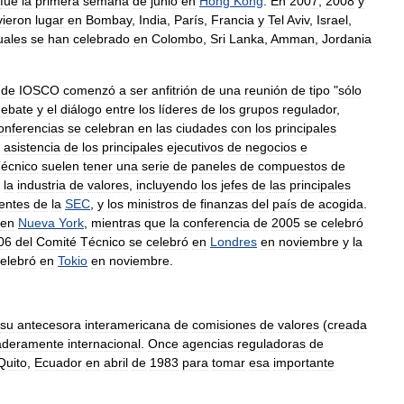
fue
la
primera
semana
de
junio
en
Hong
Kong
.
En
2007
,
2008
y
vieron
lugar
en
Bombay
,
India
,
París
,
Francia
y
Tel
Aviv
,
Israel
,
uales
se
han
celebrado
en
Colombo
,
Sri
Lanka
,
Amman
,
Jordania
de
IOSCO
comenzó
a
ser
anfitrión
de
una
reunión
de
tipo
"
sólo
debate
y
el
diálogo
entre
los
líderes
de
los
grupos
regulador
,
onferencias
se
celebran
en
las
ciudades
con
los
principales
asistencia
de
los
principales
ejecutivos
de
negocios
e
écnico
suelen
tener
una
serie
de
paneles
de
compuestos
de
la
industria
de
valores
,
incluyendo
los
jefes
de
las
principales
entes
de
la
SEC
,
y
los
ministros
de
finanzas
del
país
de
acogida
.
en
Nueva
York
,
mientras
que
la
conferencia
de
2005
se
celebró
06
del
Comité
Técnico
se
celebró
en
Londres
en
noviembre
y
la
elebró
en
Tokio
en
noviembre
.
su
antecesora
interamericana
de
comisiones
de
valores
(
creada
aderamente
internacional
.
Once
agencias
reguladoras
de
Quito
,
Ecuador
en
abril
de
1983
para
tomar
esa
importante