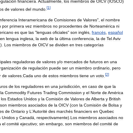
egulación
financiera
.
Actualmente
,
los
miembros
de
OICV
(
IOSCO
)
[
1
]
os
de
valores
del
mundo
.
nferencia
Interamericana
de
Comisiones
de
Valores
",
el
nombre
n
por
primera
vez
miembros
no
procedentes
de
Norteamérica
ni
ericano
es
que
las
"
lenguas
oficiales
"
son
inglés
,
francés
,
español
en
lengua
inglesa
,
la
web
de
la
última
conferencia
,
la
de
Tel
Aviv
]
).
Los
miembros
de
OICV
se
dividen
en
tres
categorías
cipales
reguladoras
de
valores
y
/
o
mercados
de
futuros
en
una
rganización
de
regulación
puede
ser
un
miembro
ordinario
,
pero
[
2
]
r
de
valores
.
Cada
uno
de
estos
miembros
tiene
un
voto
.
uros
de
los
reguladores
en
una
jurisdicción
,
en
caso
de
que
la
,
la
Commodity
Futures
Trading
Commission
y
el
Norte
de
América
los
Estados
Unidos
y
la
Comisión
de
Valores
de
Alberta
y
British
son
miembros
asociados
de
la
OICV
(
con
la
Comisión
de
Bolsa
y
es
de
Ontario
y
L
'
Autorité
des
marchés
financiers
en
Quebec
s
Unidos
y
Canadá
,
respectivamente
).
Los
miembros
asociados
no
a
el
comité
ejecutivo
;
sin
embargo
,
son
miembros
del
comité
de