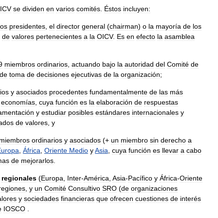
ICV
se
dividen
en
varios
comités
.
Éstos
incluyen:
los
presidentes
,
el
director
general
(
chairman
)
o
la
mayoría
de
los
de
valores
pertenecientes
a
la
OICV
.
Es
en
efecto
la
asamblea
9
miembros
ordinarios
,
actuando
bajo
la
autoridad
del
Comité
de
de
toma
de
decisiones
ejecutivas
de
la
organización
;
ios
y
asociados
procedentes
fundamentalmente
de
las
más
economías
,
cuya
función
es
la
elaboración
de
respuestas
amentación
y
estudiar
posibles
estándares
internacionales
y
ados
de
valores
,
y
miembros
ordinarios
y
asociados
(+
un
miembro
sin
derecho
a
Europa
,
África
,
Oriente
Medio
y
Asia
,
cuya
función
es
llevar
a
cabo
mas
de
mejorarlos
.
regionales
(
Europa
,
Inter
-
América
,
Asia
-
Pacífico
y
África
-
Oriente
regiones
,
y
un
Comité
Consultivo
SRO
(
de
organizaciones
alores
y
sociedades
financieras
que
ofrecen
cuestiones
de
interés
e
IOSCO
.