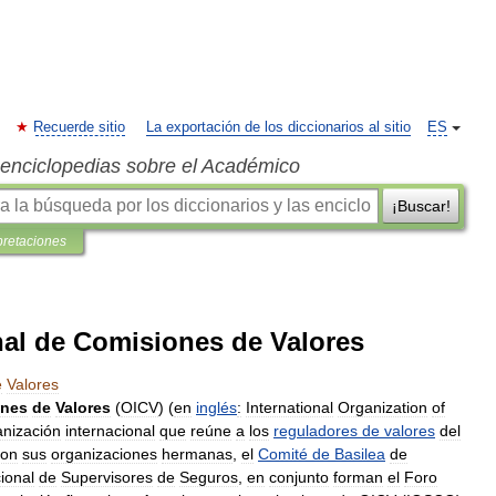
Recuerde sitio
La exportación de los diccionarios al sitio
ES
s enciclopedias sobre el Académico
¡Buscar!
pretaciones
nal de Comisiones de Valores
e
Valores
ones
de
Valores
(
OICV
) (
en
inglés
:
International
Organization
of
anización
internacional
que
reúne
a
los
reguladores
de
valores
del
con
sus
organizaciones
hermanas
,
el
Comité
de
Basilea
de
ional
de
Supervisores
de
Seguros
,
en
conjunto
forman
el
Foro