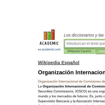
Los diccionarios y la
es-academic.com
Wikipedia Español
inter
Wikipedia Español
Organización Internacio
Organización
Internacional
de
Comisiones
d
La
Organización
Internacional
de
Comisi
Securities
Commissions
,
IOSCO
)
es
una
org
mundo
y
los
mercados
de
futuros
.
Es
,
junto
Supervisión
Bancaria
y
la
Asociación
Internac