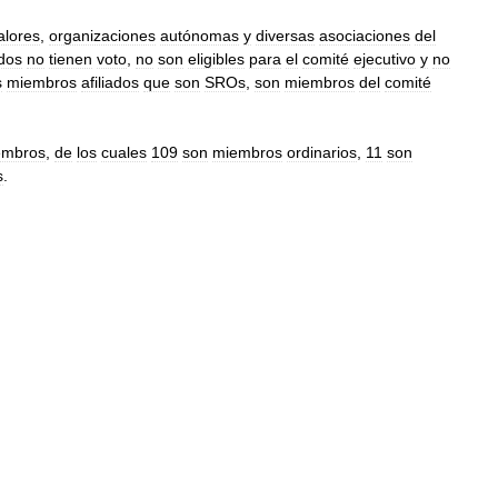
alores
,
organizaciones
autónomas
y
diversas
asociaciones
del
ados
no
tienen
voto
,
no
son
eligibles
para
el
comité
ejecutivo
y
no
s
miembros
afiliados
que
son
SROs
,
son
miembros
del
comité
embros
,
de
los
cuales
109
son
miembros
ordinarios
,
11
son
s
.