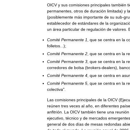
OICV
y
sus
comisiones
principales
también
t
permanentes
,
otros
de
duración
limitada
)
y
l
(
posiblemente
más
importante
de
su
sub
-
gr
establecedor
de
estándares
de
la
organizaci
un
área
particular
de
regulación
de
valores
.
Comité
Permanente
1
,
que
se
centra
en
la
co
folletos
...);
Comité
Permanente
2
,
que
se
centra
en
la
r
Comité
Permanente
3
,
que
se
centra
en
la
r
corredores
de
bolsa
(
brokers
-
dealers
),
banc
Comité
Permanente
4
,
que
se
centra
en
asu
Comité
Permanente
5
,
que
se
centra
en
la
r
colectiva
".
Las
comisiones
principales
de
la
OICV
(
Ejecu
reúnen
tres
veces
al
año
,
en
diferentes
país
anfitrión
.
La
OICV
también
tiene
una
reunión
ejecutivo
,
técnico
y
de
mercados
emergente
general
de
dos
días
de
mesas
redondas
abie