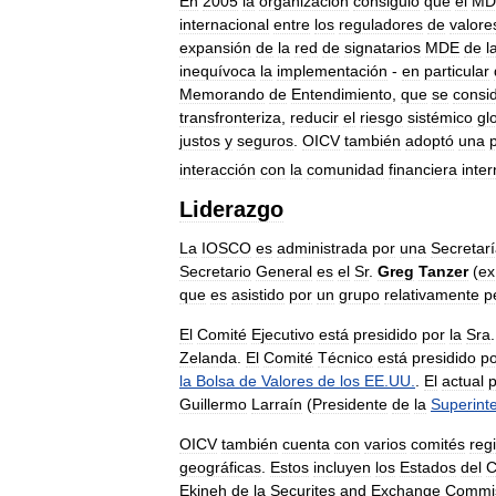
En
2005
la
organización
consiguió
que
el
MD
internacional
entre
los
reguladores
de
valore
expansión
de
la
red
de
signatarios
MDE
de
l
inequívoca
la
implementación
-
en
particular
Memorando
de
Entendimiento
,
que
se
consi
transfronteriza
,
reducir
el
riesgo
sistémico
gl
justos
y
seguros
.
OICV
también
adoptó
una
p
interacción
con
la
comunidad
financiera
inte
Liderazgo
La
IOSCO
es
administrada
por
una
Secretar
Secretario
General
es
el
Sr
.
Greg
Tanzer
(
ex
que
es
asistido
por
un
grupo
relativamente
p
El
Comité
Ejecutivo
está
presidido
por
la
Sra
Zelanda
.
El
Comité
Técnico
está
presidido
po
la
Bolsa
de
Valores
de
los
EE
.
UU
.
.
El
actual
p
Guillermo
Larraín
(
Presidente
de
la
Superint
OICV
también
cuenta
con
varios
comités
reg
geográficas
.
Estos
incluyen
los
Estados
del
C
Ekineh
de
la
Securites
and
Exchange
Commi