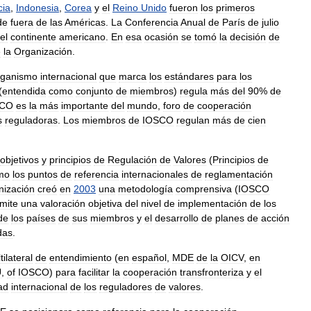
cia
,
Indonesia
,
Corea
y
el
Reino
Unido
fueron
los
primeros
de
fuera
de
las
Américas
.
La
Conferencia
Anual
de
París
de
julio
el
continente
americano
.
En
esa
ocasión
se
tomó
la
decisión
de
e
la
Organización
.
rganismo
internacional
que
marca
los
estándares
para
los
(
entendida
como
conjunto
de
miembros
)
regula
más
del
90
%
de
SCO
es
la
más
importante
del
mundo
,
foro
de
cooperación
s
reguladoras
.
Los
miembros
de
IOSCO
regulan
más
de
cien
objetivos
y
principios
de
Regulación
de
Valores
(
Principios
de
mo
los
puntos
de
referencia
internacionales
de
reglamentación
nización
creó
en
2003
una
metodología
comprensiva
(
IOSCO
mite
una
valoración
objetiva
del
nivel
de
implementación
de
los
de
los
países
de
sus
miembros
y
el
desarrollo
de
planes
de
acción
das
.
tilateral
de
entendimiento
(
en
español
,
MDE
de
la
OICV
,
en
U
,
of
IOSCO
)
para
facilitar
la
cooperación
transfronteriza
y
el
ad
internacional
de
los
reguladores
de
valores
.