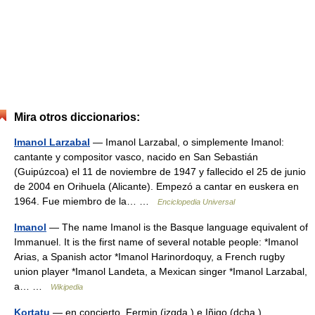
Mira otros diccionarios:
Imanol Larzabal
— Imanol Larzabal, o simplemente Imanol:
cantante y compositor vasco, nacido en San Sebastián
(Guipúzcoa) el 11 de noviembre de 1947 y fallecido el 25 de junio
de 2004 en Orihuela (Alicante). Empezó a cantar en euskera en
1964. Fue miembro de la… …
Enciclopedia Universal
Imanol
— The name Imanol is the Basque language equivalent of
Immanuel. It is the first name of several notable people: *Imanol
Arias, a Spanish actor *Imanol Harinordoquy, a French rugby
union player *Imanol Landeta, a Mexican singer *Imanol Larzabal,
a… …
Wikipedia
Kortatu
— en concierto. Fermin (izqda.) e Iñigo (dcha.) …