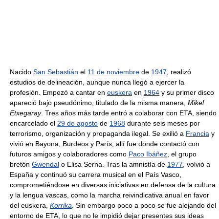
Nacido
San Sebastián
el
11 de noviembre
de
1947
, realizó
estudios de delineación, aunque nunca llegó a ejercer la
profesión. Empezó a cantar en
euskera
en
1964
y su primer disco
apareció bajo pseudónimo, titulado de la misma manera,
Mikel
Etxegaray
. Tres años más tarde entró a colaborar con ETA, siendo
encarcelado el
29 de agosto
de
1968
durante seis meses por
terrorismo, organización y propaganda ilegal. Se exilió a
Francia
y
vivió en Bayona, Burdeos y París; allí fue donde contactó con
futuros amigos y colaboradores como
Paco Ibáñez
, el grupo
bretón
Gwendal
o Elisa Serna. Tras la amnistía de
1977
, volvió a
España y continuó su carrera musical en el País Vasco,
comprometiéndose en diversas iniciativas en defensa de la cultura
y la lengua vascas, como la marcha reivindicativa anual en favor
del euskera,
Korrika
. Sin embargo poco a poco se fue alejando del
entorno de ETA, lo que no le impidió dejar presentes sus ideas