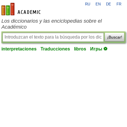
RU
EN
DE
FR
es-academic.com
Los diccionarios y las enciclopedias sobre el
Académico
¡Buscar!
interpretaciones
Traducciones
libros
Игры ⚽