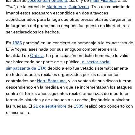
los etarras
Joseba Sarrionandia
,
Sarri
, y de
Iñaki Pikabea
, alias
"Piti"
, de la cárcel de
Martutene
,
Guipúzcoa
. Tras un concierto de
Imanol estos escaparon escondidos en dos altavoces
acondicionados para la fuga que otros presos etarras cargaron en
la furgoneta del grupo; poco después fue puesto en libertad tras
ser esclarecidos los hechos.
En
1986
participó en un concierto en homenaje a la ex-activista de
ETA Yoyes, asesinada por sus antiguos compañeros en la
localidad de
Ordicia
. La participación en dicho homenaje le valió
ser boicoteado por parte de su público,
el sector social
simpatizante de ETA
; debido a ello fue vetado sistemáticamente
de todos aquellos recitales organizados por los estamentos
controlados por
Herri Batasuna
, y las ventas de sus discos fueron
descendiendo en la medida en que se incrementaban los ataques
contra él. En los años siguientes recibió amenazas de muerte en
forma de pintadas y de ataques a su coche, llegándole a pinchar
las ruedas. El
21 de septiembre
de
1989
realizó otro concierto con
el mismo fin.