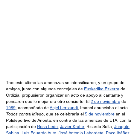
Tras este último las amenazas se intensificaron, y un grupo de
amigos, junto con algunos concejales de
Euskadiko Ezkerra
de
Ordizia, propusieron organizar un acto de apoyo al cantante y
pensaron que lo mejor era otro concierto. El
2 de noviembre
de
1989
, acompañado de
Anjel Lertxundi
, Imanol anunciaba el acto
Todos contra Miedo
, que se celebraría el
5 de noviembre
en el
Polideportivo de Anoeta, en contra de las amenzas de ETA, con la
participación de
Rosa León
,
Javier Krahe
, Ricardo Solfa,
Joaquín
Sabina
,
Luis Eduardo Aute
,
José Antonio Labordeta
,
Paco Ibáñez
,