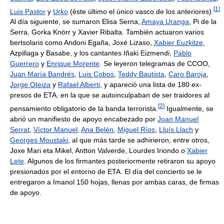
[
1
]
Luis Pastor
y
Urko
(éste último el único vasco de los anteriores).
Al día siguiente, se sumaron Elisa Serna,
Amaya Uranga
, Pi de la
Serra, Gorka Knörr y Xavier Ribalta. También actuaron varios
bertsolaris como Andoni Egaña, Joxé Lizaso,
Xabier Euzkitze
,
Azpillaga y Basabe, y los cantantes Iñaki Eizmendi,
Pablo
Guerrero
y
Enrique Morente
. Se leyeron telegramas de CCOO,
Juan María Bandrés
,
Luis Cobos
,
Teddy Bautista
,
Caro Baroja
,
Jorge Oteiza
y
Rafael Alberti
, y apareció una lista de 180 ex-
presos de ETA, en la que se autoinculpaban de ser traidores al
[
2
]
pensamiento obligatorio de la banda terrorista.
Igualmente, se
abrió un manifiesto de apoyo encabezado por
Joan Manuel
Serrat
,
Víctor Manuel
,
Ana Belén
,
Miguel Ríos
,
Lluís Llach
y
Georges Moustaki
, al que más tarde se adhirieron, entre otros,
Joxe Mari eta Mikel, Antton Valverde, Lourdes Iriondo o
Xabier
Lete
. Algunos de los firmantes posteriormente retiraron su apoyo
presionados por el entorno de ETA. El día del concierto se le
entregaron a Imanol 150 hojas, llenas por ambas caras, de firmas
de apoyo.