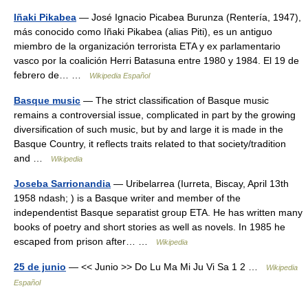
Iñaki Pikabea
— José Ignacio Picabea Burunza (Rentería, 1947),
más conocido como Iñaki Pikabea (alias Piti), es un antiguo
miembro de la organización terrorista ETA y ex parlamentario
vasco por la coalición Herri Batasuna entre 1980 y 1984. El 19 de
febrero de… …
Wikipedia Español
Basque music
— The strict classification of Basque music
remains a controversial issue, complicated in part by the growing
diversification of such music, but by and large it is made in the
Basque Country, it reflects traits related to that society/tradition
and …
Wikipedia
Joseba Sarrionandia
— Uribelarrea (Iurreta, Biscay, April 13th
1958 ndash; ) is a Basque writer and member of the
independentist Basque separatist group ETA. He has written many
books of poetry and short stories as well as novels. In 1985 he
escaped from prison after… …
Wikipedia
25 de junio
— << Junio >> Do Lu Ma Mi Ju Vi Sa 1 2 …
Wikipedia
Español