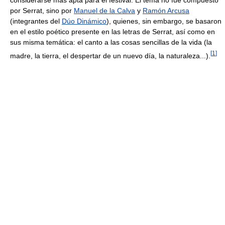
considerarse más apta para el festival. El tema no fue compuesto
por Serrat, sino por
Manuel de la Calva
y
Ramón Arcusa
(integrantes del
Dúo Dinámico
), quienes, sin embargo, se basaron
en el estilo poético presente en las letras de Serrat, así como en
sus misma temática: el canto a las cosas sencillas de la vida (la
[
1
]
madre, la tierra, el despertar de un nuevo día, la naturaleza...).