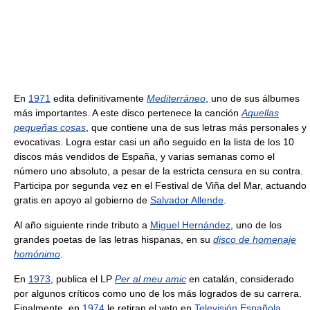
En
1971
edita definitivamente
Mediterráneo
, uno de sus álbumes
más importantes. A este disco pertenece la canción
Aquellas
pequeñas cosas
, que contiene una de sus letras más personales y
evocativas. Logra estar casi un año seguido en la lista de los 10
discos más vendidos de España, y varias semanas como el
número uno absoluto, a pesar de la estricta censura en su contra.
Participa por segunda vez en el Festival de Viña del Mar, actuando
gratis en apoyo al gobierno de
Salvador Allende
.
Al año siguiente rinde tributo a
Miguel Hernández
, uno de los
grandes poetas de las letras hispanas, en su
disco de homenaje
homónimo
.
En
1973
, publica el LP
Per al meu amic
en catalán, considerado
por algunos críticos como uno de los más logrados de su carrera.
Finalmente, en
1974
le retiran el veto en
Televisión Española
,