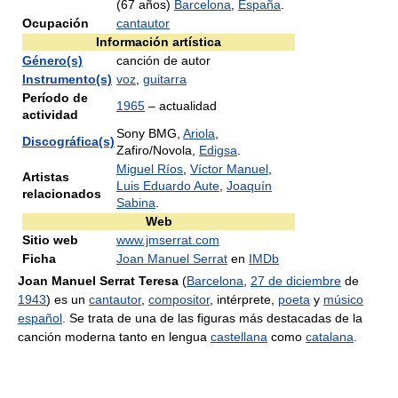
(67 años)
Barcelona
,
España
.
Ocupación
cantautor
Información artística
Género(s)
canción de autor
Instrumento(s)
voz
,
guitarra
Período de
1965
– actualidad
actividad
Sony BMG,
Ariola
,
Discográfica(s)
Zafiro/Novola,
Edigsa
.
Miguel Ríos
,
Víctor Manuel
,
Artistas
Luis Eduardo Aute
,
Joaquín
relacionados
Sabina
.
Web
Sitio web
www.jmserrat.com
Ficha
Joan Manuel Serrat
en
IMDb
Joan Manuel Serrat Teresa
(
Barcelona
,
27 de diciembre
de
1943
) es un
cantautor
,
compositor
, intérprete,
poeta
y
músico
español
. Se trata de una de las figuras más destacadas de la
canción moderna tanto en lengua
castellana
como
catalana
.