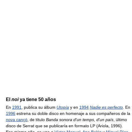
El
noi
ya tiene 50 años
En
1991
, publica su álbum
Utopía
y en
1994
Nadie es perfecto
. En
1996
estrena su doble disco en homenaje a sus compañeros de la
nova cançó
, de título
Banda sonora d'un temps, d'un país
, último
disco de Serrat que se publicaría en formato LP (Ariola, 1996).
Ese mismo año, se une a
Víctor Manuel
,
Ana Belén
y
Miguel Ríos