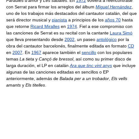
Paraules d’amor
y
Les sabates
. En
1972
volverá a reencontrase
con Serrat para firmar los arreglos del álbum
Miguel Hernández
,
uno de los trabajos más destacados del cantautor catalán, del que
será director musical y
pianista
a principios de los
años 70
hasta
que retorne
Ricard Miralles
en
1974
. Fiel a ese compromiso con
las canciones de Serrat es su recital con la cantante
Laura Simó
que lleva presentando desde
2002
, un paseo
antológico
por la
obra del cantautor barcelonés, finalmente editada en formato
CD
en
2007
. En
1967
aparece también el
sencillo
con los populares
temas
La tieta
y
Cançó de bressol
, así como su primer disco de
larga duración, el LP en catalán
Ara que tinc vint anys
que incluye
algunas de las canciones editadas en sencillos o EP
anteriormente, además de
Balada per a un trobador
,
Els vells
amants
y
Els titelles
.