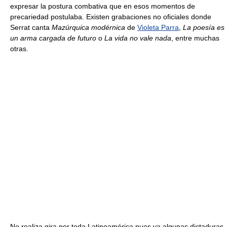
expresar la postura combativa que en esos momentos de
precariedad postulaba. Existen grabaciones no oficiales donde
Serrat canta
Mazúrquica modérnica
de
Violeta Parra
,
La poesía es
un arma cargada de futuro
o
La vida no vale nada
, entre muchas
otras.
No realiza gira por toda Latinoamérica pues ya algunas dictaduras