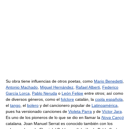
Su obra tiene influencias de otros poetas, como
Mario Benedetti
,
Antonio Machado
,
Miguel Hernández
,
Rafael Alberti
,
Federico
García Lorca
,
Pablo Neruda
o
León Felipe
entre otros; así como
de diversos géneros, como el
folclore
catalán, la
copla española
,
el
tango
, el
bolero
y del cancionero popular de
Latinoamérica
,
pues ha versionado canciones de
Violeta Parra
y de
Víctor Jara
.
Es uno de los pioneros de lo que se dio en llamar la
Nova Cançó
catalana. Joan Manuel Serrat es conocido también con los