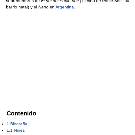
sobrenombres de
El noi del Poble-sec
(‘el niño de Poble Sec’, su
barrio natal) y el
Nano
en
Argentina
.
Contenido
1
Biografía
1.1
Niñez