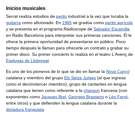
Inicios musicales
Serrat realiza estudios de
perito
industrial a la vez que tocaba la
guitarra
como aficionado. En
1965
se gradúa como
perito agrícola
y se presenta en el programa
Radioscope
de
Salvador Escamilla
en Radio Barcelona para interpretar sus primeras canciones. Él le
ofrece la primera oportunidad de presentarse en público. Poco
tiempo después le llaman para ofrecerle un contrato y grabar su
primer disco. Su primer concierto lo realiza en el teatro L'Avenç de
Esplugas de Llobregat
.
Es uno de los pioneros de lo que se dio en llamar la
Nova Cançó
catalana
y miembro del grupo
Els Setze Jutges
(al que ingresa
como el decimotercer miembro), grupo de cantantes en lengua
catalana que tienen como referente a la
chanson
francesa (con
exponentes como
Jacques Brel
,
Georges Brassens
o
Léo Ferré
,
entre otros) y que defienden la lengua catalana durante la
dictadura franquista
.