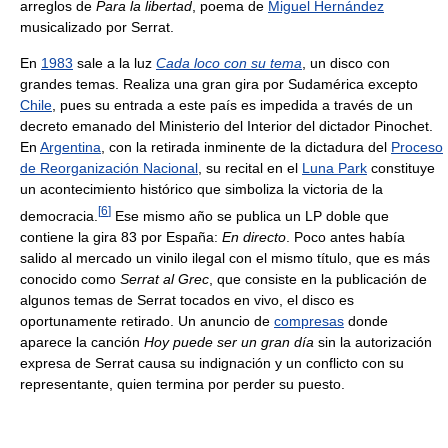
arreglos de
Para la libertad
, poema de
Miguel Hernández
musicalizado por Serrat.
En
1983
sale a la luz
Cada loco con su tema
, un disco con
grandes temas. Realiza una gran gira por Sudamérica excepto
Chile
, pues su entrada a este país es impedida a través de un
decreto emanado del Ministerio del Interior del dictador Pinochet.
En
Argentina
, con la retirada inminente de la dictadura del
Proceso
de Reorganización Nacional
, su recital en el
Luna Park
constituye
un acontecimiento histórico que simboliza la victoria de la
[
6
]
democracia.
Ese mismo año se publica un LP doble que
contiene la gira 83 por España:
En directo
. Poco antes había
salido al mercado un vinilo ilegal con el mismo título, que es más
conocido como
Serrat al Grec
, que consiste en la publicación de
algunos temas de Serrat tocados en vivo, el disco es
oportunamente retirado. Un anuncio de
compresas
donde
aparece la canción
Hoy puede ser un gran día
sin la autorización
expresa de Serrat causa su indignación y un conflicto con su
representante, quien termina por perder su puesto.