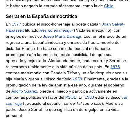
le habían negado la entrada tácitamente, como la de
Chile
.
Serrat en la España democrática
En
1977
publica el disco-homenaje al poeta catalán
Joan Salvat-
Papasseit
titulado
Res no és mesquí
(Nada es mezquino), con
arreglos del músico
Josep Maria Bardagí
. Eso, en el marco de un
regreso a una España indecisa y enrarecida tras la muerte del
dictador Franco. Lo hace con miedo, pues al no haberse
promulgado aún la amnistía, existe posibilidad de que sea
apresado y enjuiciado. Afortunadamente, nada ocurre y Serrat se
reincorpora tímidamente a la vida pública de su país. En
1978
contrae matrimonio con Candela Tiffón y un año después nace su
hija María y graba su disco de título
1978
. Finalmente, gracias a la
promulgación de la ley de amnistía ese año, durante el gobierno
de
Adolfo Suárez
, pierde el miedo y participa activamente en
campañas políticas en favor del
PSOE
. En
1980
edita su disco
Tal
com raja
(traducido al español, se lee
Tal como sale
). Muere su
padre, Josep Serrat, lo que significa un duro golpe en su vida
personal.