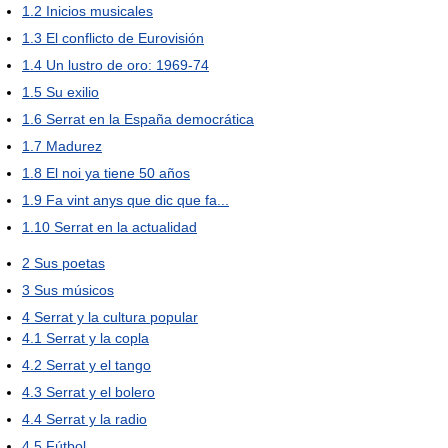
1.2
Inicios musicales
1.3
El conflicto de Eurovisión
1.4
Un lustro de oro: 1969-74
1.5
Su exilio
1.6
Serrat en la España democrática
1.7
Madurez
1.8
El noi ya tiene 50 años
1.9
Fa vint anys que dic que fa...
1.10
Serrat en la actualidad
2
Sus poetas
3
Sus músicos
4
Serrat y la cultura popular
4.1
Serrat y la copla
4.2
Serrat y el tango
4.3
Serrat y el bolero
4.4
Serrat y la radio
4.5
Fútbol