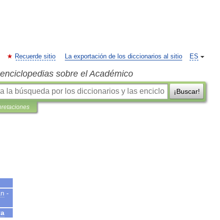
Recuerde sitio
La exportación de los diccionarios al sitio
ES
s enciclopedias sobre el Académico
¡Buscar!
pretaciones
an
-
va