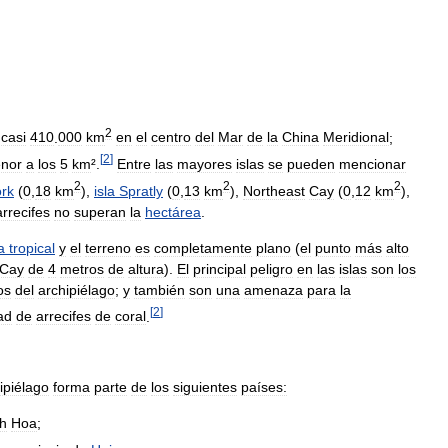
2
casi
410
.
000
km
en
el
centro
del
Mar
de
la
China
Meridional
;
[
2
]
nor
a
los
5
km
².
Entre
las
mayores
islas
se
pueden
mencionar
2
2
2
rk
(
0
,
18
km
),
isla
Spratly
(
0
,
13
km
),
Northeast
Cay
(
0
,
12
km
),
arrecifes
no
superan
la
hectárea
.
a
tropical
y
el
terreno
es
completamente
plano
(
el
punto
más
alto
Cay
de
4
metros
de
altura
).
El
principal
peligro
en
las
islas
son
los
os
del
archipiélago
;
y
también
son
una
amenaza
para
la
[
2
]
ad
de
arrecifes
de
coral
.
ipiélago
forma
parte
de
los
siguientes
países:
h
Hoa
;