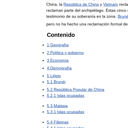
China
,
la
República
de
China
y
Vietnam
recl
reclaman
parte
del
archipiélago
.
Estas
cinco
testimonio
de
su
soberanía
en
la
zona
.
Bruné
pero
no
ha
hecho
una
reclamación
formal
de
Contenido
1
Geografía
2
Política
y
gobierno
3
Economía
4
Demografía
5
Litigio
5
.
1
Brunéi
5
.
2
República
Popular
de
China
5
.
2
.
1
Islas
ocupadas
5
.
3
Malasia
5
.
3
.
1
Islas
ocupadas
5
.
4
Filipinas
5
.
4
.
1
Islas
ocupadas