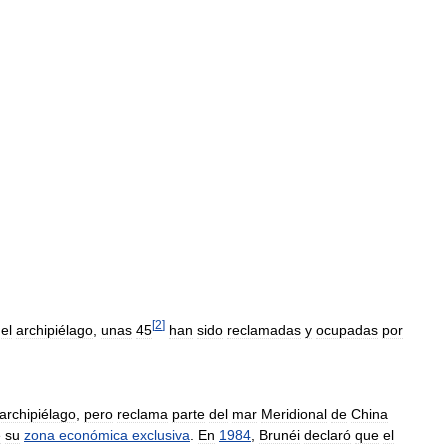
[
2
]
el
archipiélago
,
unas
45
han
sido
reclamadas
y
ocupadas
por
archipiélago
,
pero
reclama
parte
del
mar
Meridional
de
China
e
su
zona
económica
exclusiva
.
En
1984
,
Brunéi
declaró
que
el