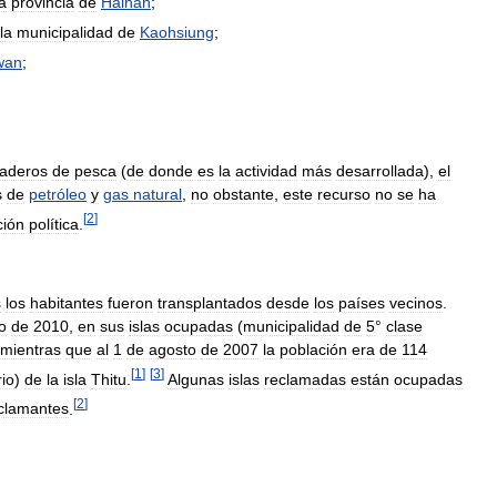
la
provincia
de
Hainan
;
la
municipalidad
de
Kaohsiung
;
wan
;
laderos
de
pesca
(
de
donde
es
la
actividad
más
desarrollada
),
el
s
de
petróleo
y
gas
natural
,
no
obstante
,
este
recurso
no
se
ha
[
2
]
ción
política
.
s
los
habitantes
fueron
transplantados
desde
los
países
vecinos
.
o
de
2010
,
en
sus
islas
ocupadas
(
municipalidad
de
5
°
clase
mientras
que
al
1
de
agosto
de
2007
la
población
era
de
114
[
1
]
[
3
]
rio
)
de
la
isla
Thitu
.
Algunas
islas
reclamadas
están
ocupadas
[
2
]
clamantes
.