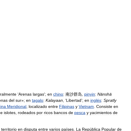
teralmente
‘
Arenas
largas
';
en
chino
:
南沙群岛
,
pinyin
:
Nānshā
enas
del
sur
»;
en
tagalo
:
Kalayaan
, ‘
Libertad
’;
en
inglés
:
Spratly
ina
Meridional
,
localizado
entre
Filipinas
y
Vietnam
.
Consiste
en
e
islotes
,
rodeados
por
ricos
bancos
de
pesca
y
yacimientos
de
territorio
en
disputa
entre
varios
países
.
La
República
Popular
de