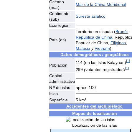
Océano
Mar
de
la
China
Meridional
(
mar
)
Continente
Sureste
asiático
(
sub
)
Ecorregión
Territorio
en
disputa
(
Brunéi
,
República
de
China
,
Repúblic
País
(
es
)
Popular
de
China
,
Filipinas
,
Malasia
y
Vietnam
)
Datos
demográficos
/
geográficos
[
1
]
114
(
en
las
Islas
Kalayaan
)
Población
[
1
]
299
(
votantes
registrados
)
Capital
administrativa
N
.
º
de
islas
aprox
.
100
Islas
Superficie
5
km
²
Accidentes
del
archipiélago
Mapas
de
localización
Localización
de
las
islas