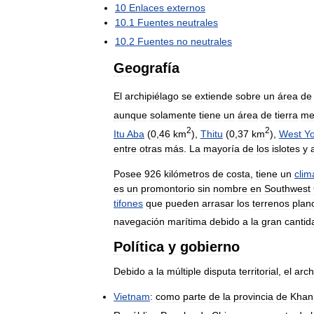
10
Enlaces
externos
10
.
1
Fuentes
neutrales
10
.
2
Fuentes
no
neutrales
Geografía
El
archipiélago
se
extiende
sobre
un
área
de
aunque
solamente
tiene
un
área
de
tierra
me
2
2
Itu
Aba
(
0
,
46
km
),
Thitu
(
0
,
37
km
),
West
Yo
entre
otras
más
.
La
mayoría
de
los
islotes
y
Posee
926
kilómetros
de
costa
,
tiene
un
clim
es
un
promontorio
sin
nombre
en
Southwest
tifones
que
pueden
arrasar
los
terrenos
plan
navegación
marítima
debido
a
la
gran
cantid
Política
y
gobierno
Debido
a
la
múltiple
disputa
territorial
,
el
arch
Vietnam
:
como
parte
de
la
provincia
de
Khan