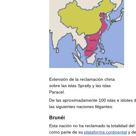
Extensión
de
la
reclamación
china
sobre
las
islas
Spratly
y
las
islas
Paracel
.
De
las
aproximadamente
100
islas
e
islotes
d
las
siguientes
naciones
litigantes:
Brunéi
Esta
nación
no
ha
reclamado
la
totalidad
del
como
parte
de
su
plataforma
continental
y
d