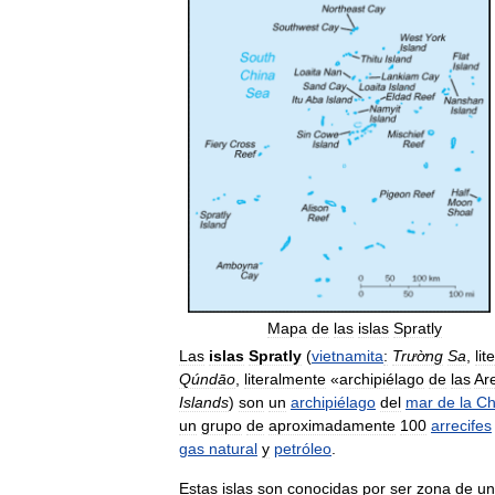
Mapa
de
las
islas
Spratly
Las
islas
Spratly
(
vietnamita
:
Trường
Sa
,
li
Qúndāo
,
literalmente
«
archipiélago
de
las
Ar
Islands
)
son
un
archipiélago
del
mar
de
la
Ch
un
grupo
de
aproximadamente
100
arrecifes
gas
natural
y
petróleo
.
Estas
islas
son
conocidas
por
ser
zona
de
un