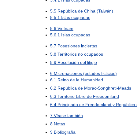
5
.
5
República
de
China
(
Taiwán
)
5
.
5
.
1
Islas
ocupadas
5
.
6
Vietnam
5
.
6
.
1
Islas
ocupadas
5
.
7
Posesiones
inciertas
5
.
8
Territorios
no
ocupados
5
.
9
Resolución
del
litigio
6
Micronaciones
(
estados
ficticios
)
6
.
1
Reino
de
la
Humanidad
6
.
2
República
de
Morac
-
Songhreti
-
Meads
6
.
3
Territorio
Libre
de
Freedomland
6
.
4
Principado
de
Freedomland
y
República
7
Véase
también
8
Notas
9
Bibliografía