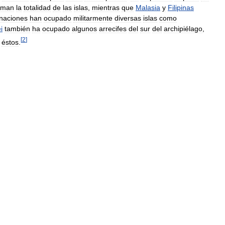
aman
la
totalidad
de
las
islas
,
mientras
que
Malasia
y
Filipinas
naciones
han
ocupado
militarmente
diversas
islas
como
i
también
ha
ocupado
algunos
arrecifes
del
sur
del
archipiélago
,
[
2
]
éstos
.