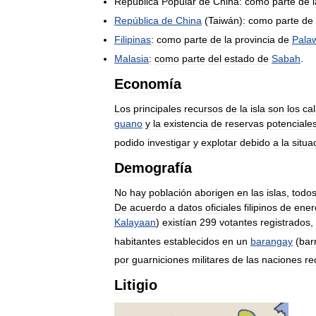
República
Popular
de
China:
como
parte
de
República
de
China
(
Taiwán
)
:
como
parte
de
Filipinas
:
como
parte
de
la
provincia
de
Pala
Malasia
:
como
parte
del
estado
de
Sabah
.
Economía
Los
principales
recursos
de
la
isla
son
los
ca
guano
y
la
existencia
de
reservas
potenciale
podido
investigar
y
explotar
debido
a
la
situa
Demografía
No
hay
población
aborigen
en
las
islas
,
todo
De
acuerdo
a
datos
oficiales
filipinos
de
ener
Kalayaan
)
existían
299
votantes
registrados
,
habitantes
establecidos
en
un
barangay
(
bar
por
guarniciones
militares
de
las
naciones
re
Litigio