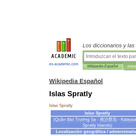
Los diccionarios y la
es-academic.com
Wikipedia Español
inter
Wikipedia Español
Islas Spratly
Islas
Spratly
Islas
Spratly
(
Quần
đảo
Trường
Sa
-
南沙群岛
-
Kalaya
Spratly
Islands
)
Localización
geográfica
/
administrati