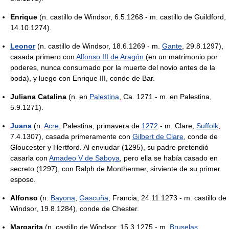
Enrique
(n. castillo de Windsor, 6.5.1268 - m. castillo de Guildford,
14.10.1274).
Leonor
(n. castillo de Windsor, 18.6.1269 - m.
Gante
, 29.8.1297),
casada primero con
Alfonso III de Aragón
(en un matrimonio por
poderes, nunca consumado por la muerte del novio antes de la
boda), y luego con Enrique III, conde de Bar.
Juliana Catalina
(n. en
Palestina
, Ca. 1271 - m. en Palestina,
5.9.1271).
Juana
(n.
Acre
, Palestina, primavera de
1272
- m. Clare,
Suffolk
,
7.4.1307), casada primeramente con
Gilbert de Clare
, conde de
Gloucester y Hertford. Al enviudar (1295), su padre pretendió
casarla con
Amadeo V de Saboya
, pero ella se había casado en
secreto (1297), con Ralph de Monthermer, sirviente de su primer
esposo.
Alfonso
(n.
Bayona
,
Gascuña
, Francia, 24.11.1273 - m. castillo de
Windsor, 19.8.1284), conde de Chester.
Margarita
(n. castillo de Windsor, 15.3.1275 - m.
Bruselas
,