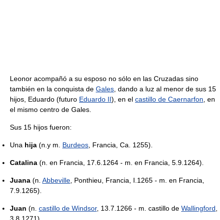
Leonor acompañó a su esposo no sólo en las Cruzadas sino
también en la conquista de
Gales
, dando a luz al menor de sus 15
hijos, Eduardo (futuro
Eduardo II
), en el
castillo de Caernarfon
, en
el mismo centro de Gales.
Sus 15 hijos fueron:
Una
hija
(n.y m.
Burdeos
, Francia, Ca. 1255).
Catalina
(n. en Francia, 17.6.1264 - m. en Francia, 5.9.1264).
Juana
(n.
Abbeville
, Ponthieu, Francia, I.1265 - m. en Francia,
7.9.1265).
Juan
(n.
castillo de Windsor
, 13.7.1266 - m. castillo de
Wallingford
,
3.8.1271).