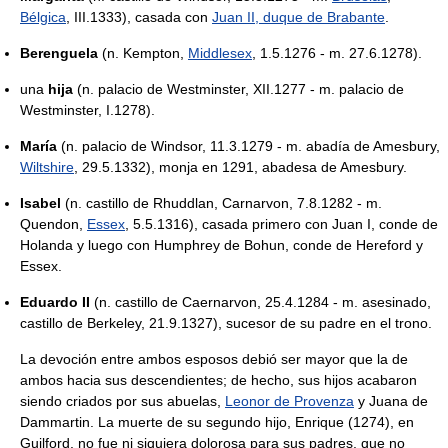
Bélgica
, III.1333), casada con
Juan II, duque de Brabante
.
Berenguela
(n. Kempton,
Middlesex
, 1.5.1276 - m. 27.6.1278).
una
hija
(n. palacio de Westminster, XII.1277 - m. palacio de
Westminster, I.1278).
María
(n. palacio de Windsor, 11.3.1279 - m. abadía de Amesbury,
Wiltshire
, 29.5.1332), monja en 1291, abadesa de Amesbury.
Isabel
(n. castillo de Rhuddlan, Carnarvon, 7.8.1282 - m.
Quendon,
Essex
, 5.5.1316), casada primero con Juan I, conde de
Holanda y luego con Humphrey de Bohun, conde de Hereford y
Essex.
Eduardo II
(n. castillo de Caernarvon, 25.4.1284 - m. asesinado,
castillo de Berkeley, 21.9.1327), sucesor de su padre en el trono.
La devoción entre ambos esposos debió ser mayor que la de
ambos hacia sus descendientes; de hecho, sus hijos acabaron
siendo criados por sus abuelas,
Leonor de Provenza
y Juana de
Dammartin. La muerte de su segundo hijo, Enrique (1274), en
Guilford, no fue ni siquiera dolorosa para sus padres, que no