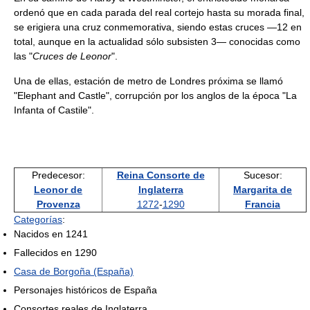
ordenó que en cada parada del real cortejo hasta su morada final,
se erigiera una cruz conmemorativa, siendo estas cruces —12 en
total, aunque en la actualidad sólo subsisten 3— conocidas como
las "
Cruces de Leonor
".
Una de ellas, estación de metro de Londres próxima se llamó
"Elephant and Castle", corrupción por los anglos de la época "La
Infanta of Castile".
Predecesor:
Reina Consorte de
Sucesor:
Leonor de
Inglaterra
Margarita de
Provenza
1272
-
1290
Francia
Categorías
:
Nacidos en 1241
Fallecidos en 1290
Casa de Borgoña (España)
Personajes históricos de España
Consortes reales de Inglaterra