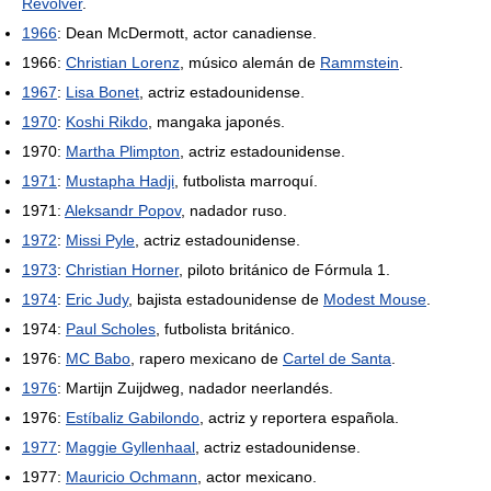
Revolver
.
1966
: Dean McDermott, actor canadiense.
1966:
Christian Lorenz
, músico alemán de
Rammstein
.
1967
:
Lisa Bonet
, actriz estadounidense.
1970
:
Koshi Rikdo
, mangaka japonés.
1970:
Martha Plimpton
, actriz estadounidense.
1971
:
Mustapha Hadji
, futbolista marroquí.
1971:
Aleksandr Popov
, nadador ruso.
1972
:
Missi Pyle
, actriz estadounidense.
1973
:
Christian Horner
, piloto británico de Fórmula 1.
1974
:
Eric Judy
, bajista estadounidense de
Modest Mouse
.
1974:
Paul Scholes
, futbolista británico.
1976:
MC Babo
, rapero mexicano de
Cartel de Santa
.
1976
: Martijn Zuijdweg, nadador neerlandés.
1976:
Estíbaliz Gabilondo
, actriz y reportera española.
1977
:
Maggie Gyllenhaal
, actriz estadounidense.
1977:
Mauricio Ochmann
, actor mexicano.