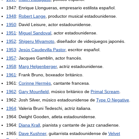
1947: Enrique Llongueras, empresario estilista español.
1948
:
Robert Lange
, productor musical estadounidense.
1950
: David Leisure, actor estadounidense.
1951
:
Miguel Sandoval
, actor estadounidense.
1952
:
Shigeru Miyamoto
, diseñador de videojuegos japonés.
1953
:
Jesús Caudevilla Pastor
, escritor español.
1957
: Jacques Gamblin, actor francés.
1958
:
Marg Helgenberger
, actriz estadounidense.
1961
: Frank Bruno, boxeador británico.
1961:
Corinne Hermès
, cantante francesa.
1962
:
Gary Mounfield
, músico británico de
Primal Scream
.
1962: Josh Silver, músico estadounidense de
Type O Negative
.
1964
: Valeria Bruni Tedeschi, actriz italiana.
1964: Dwight Gooden, atleta estadounidense.
1964:
Diana Krall
, pianista y cantante de jazz canadiense.
1965:
Dave Kushner
, guitarrista estadounidense de
Velvet