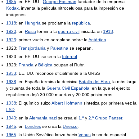
1885
: en EE. UU.,
George Eastman
fundador de la empresa
Kodak
, inventa la película nitrocelulosa para la impresión de
imágenes.
1918
: en
Hungría
se proclama la
república
.
1920
: en
Rusia
termina la
guerra civil
iniciada en
1918
.
1923
: primer vuelo en aeroplano sobre la
Antártida
1923:
Transjordania
y
Palestina
se separan.
1923: en EE. UU. se crea la
Interpol
.
1923:
Francia
y
Bélgica
ocupan el Ruhr.
1933
: EE. UU. reconoce oficialmente a la URSS
1938
: en España termina la decisiva
Batalla del Ebro
, la más larga
y cruenta de toda la
Guerra Civil Española
, en la que el ejército
republicano dejó 30.000 muertos y 20.000 prisioneros.
1938
: El químico suizo
Albert Hofmann
sintetiza por primera vez la
LSD
.
1940
: en la
Alemania nazi
se crea el
1.º
y
2.º Grupo Panzer
.
1945
: en
Londres
se crea la
Unesco
.
1965
: la Unión Soviética lanza hacia
Venus
la sonda espacial