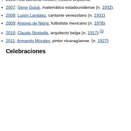
2007
:
Gene Golub
, matemático estadounidense (n.
1932
).
2008
:
Luisín Landáez
, cantante venezolano (n.
1931
).
2009
:
Antonio de Nigris
, futbolista mexicano (n.
1978
).
[
3
]
2010
:
Claude Strebelle
, arquitecto belga (n.
1917
).
2011
:
Armando Morales
, pintor nicaragüense. (n.
1927
)
Celebraciones