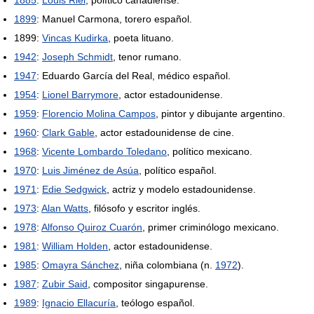
1885
:
Louis Riel
, político canadiense.
1899
: Manuel Carmona, torero español.
1899:
Vincas Kudirka
, poeta lituano.
1942
:
Joseph Schmidt
, tenor rumano.
1947
: Eduardo García del Real, médico español.
1954
:
Lionel Barrymore
, actor estadounidense.
1959
:
Florencio Molina Campos
, pintor y dibujante argentino.
1960
:
Clark Gable
, actor estadounidense de cine.
1968
:
Vicente Lombardo Toledano
, político mexicano.
1970
:
Luis Jiménez de Asúa
, político español.
1971
:
Edie Sedgwick
, actriz y modelo estadounidense.
1973
:
Alan Watts
, filósofo y escritor inglés.
1978
:
Alfonso Quiroz Cuarón
, primer criminólogo mexicano.
1981
:
William Holden
, actor estadounidense.
1985
:
Omayra Sánchez
, niña colombiana (n.
1972
).
1987
:
Zubir Said
, compositor singapurense.
1989
:
Ignacio Ellacuría
, teólogo español.