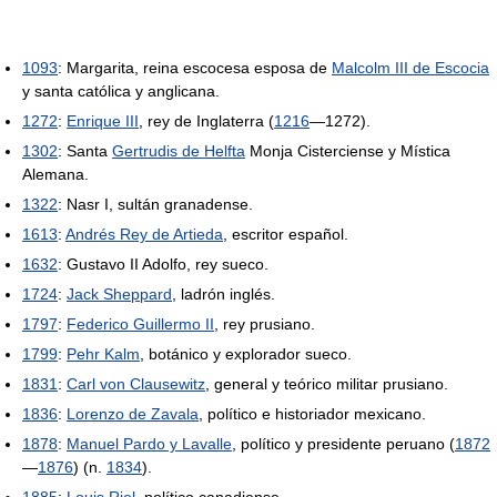
1093
: Margarita, reina escocesa esposa de
Malcolm III de Escocia
y santa católica y anglicana.
1272
:
Enrique III
, rey de Inglaterra (
1216
—1272).
1302
: Santa
Gertrudis de Helfta
Monja Cisterciense y Mística
Alemana.
1322
: Nasr I, sultán granadense.
1613
:
Andrés Rey de Artieda
, escritor español.
1632
: Gustavo II Adolfo, rey sueco.
1724
:
Jack Sheppard
, ladrón inglés.
1797
:
Federico Guillermo II
, rey prusiano.
1799
:
Pehr Kalm
, botánico y explorador sueco.
1831
:
Carl von Clausewitz
, general y teórico militar prusiano.
1836
:
Lorenzo de Zavala
, político e historiador mexicano.
1878
:
Manuel Pardo y Lavalle
, político y presidente peruano (
1872
—
1876
) (n.
1834
).