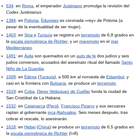
534
: en
Roma
, el emperador
Justiniano
promulga la revisión del
Codex Justinianus
.
1384
: en
Polonia
,
Eduviges
es coronada «rey» de Polonia (a
pesar de la eventualidad de ser mujer).
1403
: en
Siria
y
Turquía
se registra un
terremoto
de 6,8 grados en
la
escala sismológica de Richter
, y un
maremoto
en el
mar
Mediterráneo
.
1491
: en
Ávila
son quemados en un
auto de fe
dos judíos y seis
judíos conversos, acusados del asesinato ritual del llamado
Santo
Niño de La Guardia
.
1509
: en
Edirne
(
Turquía
), a 500 km al noroeste de
Estambul
, y
casi en la frontera con
Bulgaria
, se produce un
terremoto
.
1519
: en
Cuba
,
Diego Velázquez de Cuéllar
funda la ciudad de
San Cristóbal de La Habana.
1532
: en
Cajamarca
(
Perú
),
Francisco Pizarro
y sus secuaces
raptan al gobernante
inca
Atahualpa
. Seis meses después, tras
cobrar el rescate, lo asesinarán.
1618
: en
Hebei
(
China
) se produce un
terremoto
de 6,5 grados en
la
escala sismológica de Richter
(I=8).