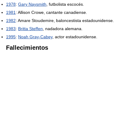
1978
:
Gary Naysmith
, futbolista escocés.
1981
: Allison Crowe, cantante canadiense.
1982
: Amare Stoudemire, baloncestista estadounidense.
1983
:
Britta Steffen
, nadadora alemana.
1995
:
Noah Gray-Cabey
, actor estadounidense.
Fallecimientos