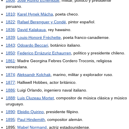
1808
:
José Rufino Echenique
, militar, político y presidente
peruano.
1810
:
Karel Hynek Mácha
, poeta checo.
1822
:
Rafael Berenguer y Condé
, pintor español.
1836
:
David Kalakaua
, rey hawaino.
1839
:
Louis-Honoré Fréchette
, poeta franco-canadiense.
1843
:
Odoardo Beccari
, botánico italiano.
1850
:
Federico Errázuriz Echaurren
, político y presidente chileno.
1861
: Madre Georgina Febres Cordero Troconis, religiosa
venezolana.
1874
:
Aleksandr Kolchak
, marino, militar y explorador ruso.
1877
: Halliwell Hobbes, actor británico.
1886
: Luigi Orlando, ingeniero naval italiano.
1888
:
Luis Cluzeau Mortet
, compositor de música clásica y músico
uruguayo.
1890
:
Elpidio Quirino
, presidente filipino.
1895
:
Paul Hindemith
, compositor alemán.
1895:
Mabel Normand
, actriz estadounidense.