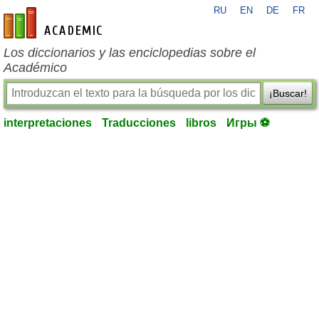
RU
EN
DE
FR
es-academic.com
Los diccionarios y las enciclopedias sobre el
Académico
¡Buscar!
interpretaciones
Traducciones
libros
Игры ⚽