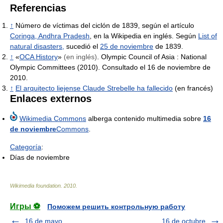
Referencias
↑
Número de víctimas del ciclón de 1839, según el artículo
Coringa, Andhra Pradesh
, en la Wikipedia en inglés. Según
List of
natural disasters,
sucedió el
25 de noviembre
de 1839.
↑
«
OCA History
»
(en inglés)
. Olympic Council of Asia : National
Olympic Committees (2010). Consultado el 16 de noviembre de
2010.
↑
El arquitecto liejense Claude Strebelle ha fallecido
(en francés)
Enlaces externos
Wikimedia Commons
alberga contenido multimedia sobre
16
de noviembre
Commons
.
Categoría
:
Días de noviembre
Wikimedia foundation
.
2010
.
Игры ⚽
Поможем решить контрольную работу
16 de mayo
16 de octubre