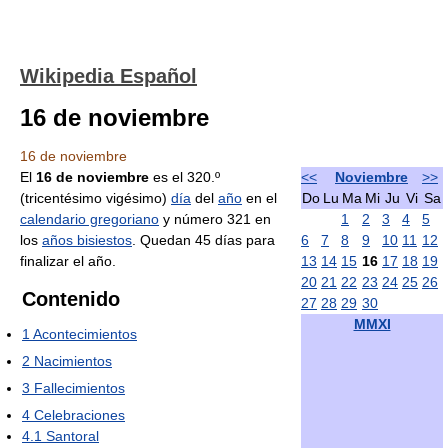
Wikipedia Español
16 de noviembre
16 de noviembre
El
16 de noviembre
es el 320.º
<<
Noviembre
>>
(tricentésimo vigésimo)
día
del
año
en el
Do
Lu
Ma
Mi
Ju
Vi
Sa
calendario gregoriano
y número 321 en
1
2
3
4
5
los
años bisiestos
. Quedan 45 días para
6
7
8
9
10
11
12
finalizar el año.
13
14
15
16
17
18
19
20
21
22
23
24
25
26
Contenido
27
28
29
30
MMXI
1
Acontecimientos
2
Nacimientos
3
Fallecimientos
4
Celebraciones
4.1
Santoral