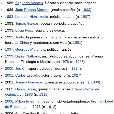
1989:
Segundo Montes
, filósofo y cientista social español.
1989:
Juan Ramón Moreno
, jesuita español (n.
1933
).
1993
:
Lorenzo Hierrezuelo
, músico cubano (n.
1907
).
1993:
Tomàs Garcés
, poeta y periodista español.
1993:
Lucia Popp
, soprano eslovaca.
1993:
Touhí
, la primera
panda gigante
en nacer en cautiverio
fuera de
China
y mantenerse con vida (n.
1981
).
1997
:
Georges Marchais
, político francés.
1999
:
Daniel Nathans
, microbiólogo estadounidense, Premio
Nobel de Fisiología o Medicina en
1978
(n.
1928
).
2000
:
Joe C.
, rapero estadounidense (n.
1974
).
2001
:
Carlos Estrada
, actor argentino (n.
1927
).
2001:
Tommy Flanagan
, pianista estadounidense (n.
1930
).
2005
:
Henry Taube
, químico canadiense,
Premio Nobel de
Química
en
1983
(n.
1915
).
2006
:
Milton Friedman
, economista estadounidense,
Premio Nobel
de Economía
en
1976
(n.
1912
).
2006: Ana Carolina Reston, modelo brasileña.