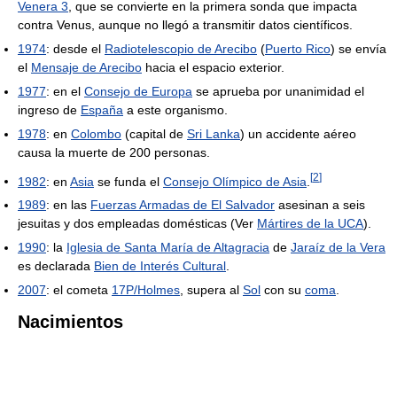
Venera 3
, que se convierte en la primera sonda que impacta
contra Venus, aunque no llegó a transmitir datos científicos.
1974
: desde el
Radiotelescopio de Arecibo
(
Puerto Rico
) se envía
el
Mensaje de Arecibo
hacia el espacio exterior.
1977
: en el
Consejo de Europa
se aprueba por unanimidad el
ingreso de
España
a este organismo.
1978
: en
Colombo
(capital de
Sri Lanka
) un accidente aéreo
causa la muerte de 200 personas.
[
2
]
1982
: en
Asia
se funda el
Consejo Olímpico de Asia
.
1989
: en las
Fuerzas Armadas de El Salvador
asesinan a seis
jesuitas y dos empleadas domésticas (Ver
Mártires de la UCA
).
1990
: la
Iglesia de Santa María de Altagracia
de
Jaraíz de la Vera
es declarada
Bien de Interés Cultural
.
2007
: el cometa
17P/Holmes
, supera al
Sol
con su
coma
.
Nacimientos