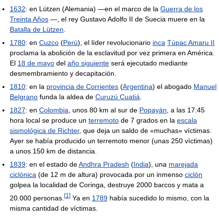
1632
: en Lützen (Alemania) —en el marco de la
Guerra de los
Treinta Años
—, el rey Gustavo Adolfo II de Suecia muere en la
Batalla de Lützen
.
1780
: en
Cuzco
(
Perú
), el líder revolucionario
inca
Túpac Amaru II
proclama la abolición de la esclavitud por vez primera en América.
El
18 de mayo
del
año siguiente
será ejecutado mediante
desmembramiento y decapitación.
1810
: en la
provincia de Corrientes
(
Argentina
) el abogado
Manuel
Belgrano
funda la aldea de
Curuzú Cuatiá
.
1827
: en
Colombia
, unos 80 km al sur de
Popayán
, a las 17:45
hora local se produce un
terremoto
de 7 grados en la
escala
sismológica de Richter
, que deja un saldo de «muchas» víctimas.
Ayer se había producido un terremoto menor (unas 250 víctimas)
a unos 150 km de distancia.
1839
: en el estado de
Andhra Pradesh
(
India
), una
marejada
ciclónica
(de 12 m de altura) provocada por un inmenso
ciclón
golpea la localidad de Coringa, destruye 2000 barcos y mata a
[
1
]
20.000 personas.
Ya en
1789
había sucedido lo mismo, con la
misma cantidad de víctimas.