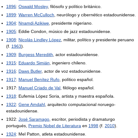
1896
:
Oswald Mosley
, filósofo y político británico.
1899
:
Warren McCulloch
, neurólogo y cibernético estadounidense.
1904
:
Nnamdi Azikiwe
, presidente nigeriano.
1905
: Eddie Condon, músico de jazz estadounidense.
1908
:
Nicolás Lindley López
, militar, político y presidente peruano
(f.
1963
).
1909
:
Burgess Meredith
, actor estadounidense.
1915
:
Eduardo Simián
, ingeniero chileno.
1916
:
Daws Butler
, actor de voz estadounidense.
1917
:
Manuel Benítez Rufo
, político español.
1917:
Manuel Criado de Val
, filólogo español.
1918
: Eufemia López Soria, artista y maestra española.
1922
:
Gene Amdahl
, arquitecto computacional noruego-
estadounidense.
1922:
José Saramago
, escritor, periodista y dramaturgo
portugués,
Premio Nobel de Literatura
en
1998
(f.
2010
).
1924
: Mel Patton, atleta estadounidense.