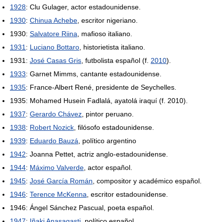
1928
: Clu Gulager, actor estadounidense.
1930
:
Chinua Achebe
, escritor nigeriano.
1930:
Salvatore Riina
, mafioso italiano.
1931
:
Luciano Bottaro
, historietista italiano.
1931:
José Casas Gris
, futbolista español (f.
2010
).
1933
: Garnet Mimms, cantante estadounidense.
1935
: France-Albert René, presidente de Seychelles.
1935: Mohamed Husein Fadlalá, ayatolá iraquí (f. 2010).
1937
:
Gerardo Chávez
, pintor peruano.
1938
:
Robert Nozick
, filósofo estadounidense.
1939
:
Eduardo Bauzá
, político argentino
1942
: Joanna Pettet, actriz anglo-estadounidense.
1944
:
Máximo Valverde
, actor español.
1945
:
José García Román
, compositor y académico español.
1946
:
Terence McKenna
, escritor estadounidense.
1946: Ángel Sánchez Pascual, poeta español.
1947
:
Iñaki Anasagasti
, político español.