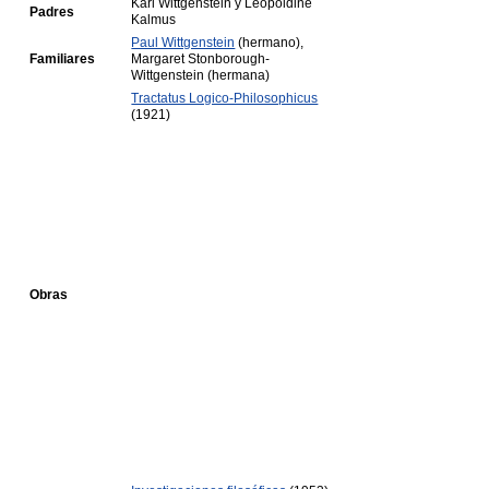
Karl Wittgenstein y Leopoldine
Padres
Kalmus
Paul Wittgenstein
(hermano),
Familiares
Margaret Stonborough-
Wittgenstein (hermana)
Tractatus Logico-Philosophicus
(1921)
Obras