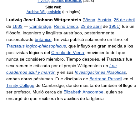
Investigaciones filosóficas
(1953)
Sitio web
Archivo Wittgedstein
(en inglés)
Ludwig Josef Johann Wittgenstein
(
Viena
,
Austria
,
26 de abril
de
1889
—
Cambridge
,
Reino Unido
,
29 de abril
de
1951
) fue un
filósofo, ingeniero y lingüista austríaco, posteriormente
nacionalizado
británico
. En vida publicó solamente un libro: el
Tractatus logico-philosophicus
, que influyó en gran medida a los
positivistas lógicos del
Círculo de Viena
, movimiento del que
nunca se consideró miembro. Tiempo después, el
Tractatus
fue
severamente criticado por el propio Wittgenstein en
Los
cuadernos azul y marrón
y en sus
Investigaciones filosóficas
,
ambas obras póstumas. Fue discípulo de
Bertrand Russell
en el
Trinity College
de Cambridge, donde más tarde también él llegó a
ser profesor. Murió cerca de
Elizabeth Anscombe
, quien se
encargó de que recibiera los auxilios de la Iglesia.