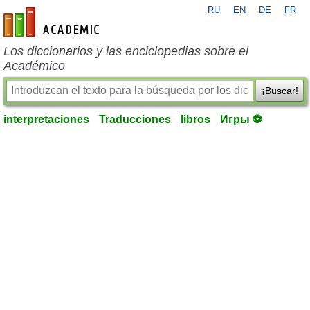
RU
EN
DE
FR
es-academic.com
Los diccionarios y las enciclopedias sobre el
Académico
¡Buscar!
interpretaciones
Traducciones
libros
Игры ⚽