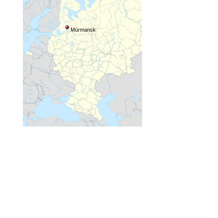
Múrmansk