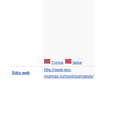
Tromsø
,
Vadsø
http://www.gov-
Sitio web
murman.ru/mun/murmansk/