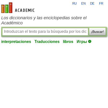
RU
EN
DE
FR
es-academic.com
Los diccionarios y las enciclopedias sobre el
Académico
¡Buscar!
interpretaciones
Traducciones
libros
Игры ⚽