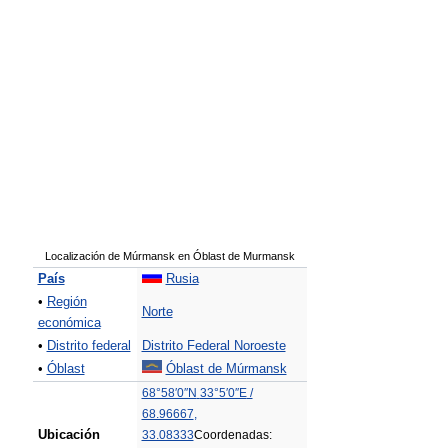
Localización de Múrmansk en Óblast de Murmansk
País
Rusia
•
Región
Norte
económica
•
Distrito federal
Distrito Federal Noroeste
•
Óblast
Óblast de Múrmansk
68°58′0″N
33°5′0″E
/
68.96667
,
Ubicación
33.08333
Coordenadas: