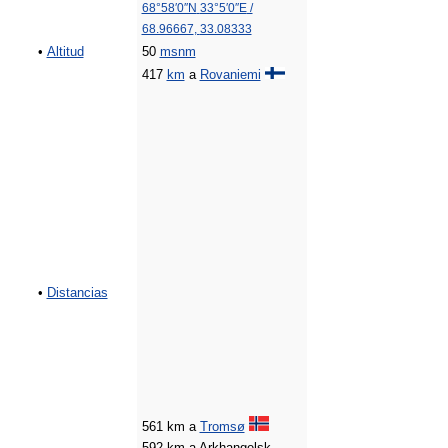
68°58′0″N
33°5′0″E
/
68.96667
,
33.08333
•
Altitud
50
msnm
417
km
a
Rovaniemi
•
Distancias
561 km a
Tromsø