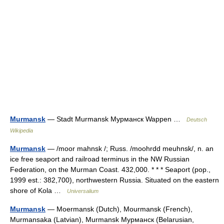
Murmansk
— Stadt Murmansk Мурманск Wappen …
Deutsch
Wikipedia
Murmansk
— /moor mahnsk /; Russ. /moohrdd meuhnsk/, n. an
ice free seaport and railroad terminus in the NW Russian
Federation, on the Murman Coast. 432,000. * * * Seaport (pop.,
1999 est.: 382,700), northwestern Russia. Situated on the eastern
shore of Kola …
Universalium
Murmansk
— Moermansk (Dutch), Mourmansk (French),
Murmansaka (Latvian), Murmansk Мурманск (Belarusian,