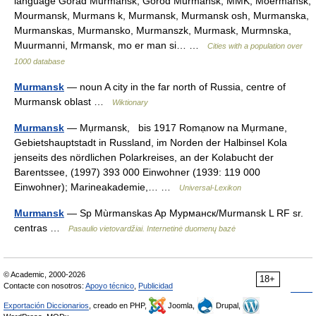
language Gorad Murmansk, Gorod Murmansk, MMK, Moermansk,
Mourmansk, Murmans k, Murmansk, Murmansk osh, Murmanska,
Murmanskas, Murmansko, Murmanszk, Murmask, Murmnska,
Muurmanni, Mrmansk, mo er man si… …
Cities with a population over
1000 database
Murmansk
— noun A city in the far north of Russia, centre of
Murmansk oblast …
Wiktionary
Murmansk
— Mụrmansk, bis 1917 Romạnow na Mụrmane,
Gebietshauptstadt in Russland, im Norden der Halbinsel Kola
jenseits des nördlichen Polarkreises, an der Kolabucht der
Barentssee, (1997) 393 000 Einwohner (1939: 119 000
Einwohner); Marineakademie,… …
Universal-Lexikon
Murmansk
— Sp Mùrmanskas Ap Мурманск/Murmansk L RF sr.
centras …
Pasaulio vietovardžiai. Internetinė duomenų bazė
© Academic, 2000-2026
18+
Contacte con nosotros:
Apoyo técnico
,
Publicidad
Exportación Diccionarios
, creado en PHP,
Joomla,
Drupal,