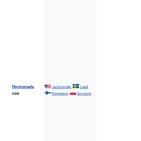
Hermanada
Jacksonville
,
Luleå
con
Rovaniemi
,
Szczecin