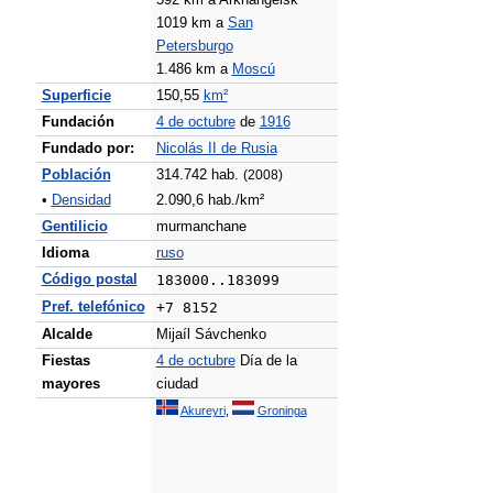
592 km a Arkhangelsk
1019 km a
San
Petersburgo
1.486 km a
Moscú
Superficie
150,55
km²
Fundación
4 de octubre
de
1916
Fundado por:
Nicolás II de Rusia
Población
314.742 hab.
(2008)
•
Densidad
2.090,6 hab./km²
Gentilicio
murmanchane
Idioma
ruso
Código postal
183000..183099
Pref. telefónico
+7 8152
Alcalde
Mijaíl Sávchenko
Fiestas
4 de octubre
Día de la
mayores
ciudad
Akureyri
,
Groninga