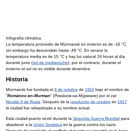
Infografía climática.
La temperatura promedio de Múrmansk en invierno es de -16 °C,
sin embargo ha descendido hasta -49 °C. En verano la
temperatura media es de 15 °C y hay luz natural 24 horas al día
durante junio (
sol de medianoche
); por el contrario, durante el
invierno el sol no es visible durante diciembre.
Historia
Múrmansk fue fundada el
4 de octubre
de
1916
bajo el nombre de
"
Románov-en-Murman
" (Рома́нов-на-Му́рмане) por el zar
Nicolás II de Rusia
. Después de la
revolución de octubre
en
1917
la ciudad fue rebautizada a su nombre actual.
Esta ciudad-puerto sirvió durante la
Segunda Guerra Mundial
para
abastecer a la
Unión Soviética
en la guerra contra los nazis.
Después de concluido el conflicto el puerto se convirtió en la base