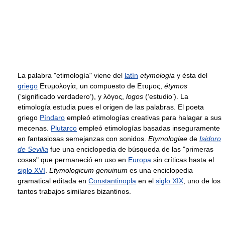
La palabra "etimología" viene del
latín
etymologia
y ésta del
griego
Eτυμολογία, un compuesto de Eτυμος,
étymos
(‘significado verdadero’), y λόγος,
logos
(‘estudio’). La
etimología estudia pues el origen de las palabras. El poeta
griego
Píndaro
empleó etimologías creativas para halagar a sus
mecenas.
Plutarco
empleó etimologías basadas inseguramente
en fantasiosas semejanzas con sonidos.
Etymologiae
de
Isidoro
de Sevilla
fue una enciclopedia de búsqueda de las "primeras
cosas" que permaneció en uso en
Europa
sin críticas hasta el
siglo XVI
.
Etymologicum genuinum
es una enciclopedia
gramatical editada en
Constantinopla
en el
siglo XIX
, uno de los
tantos trabajos similares bizantinos.