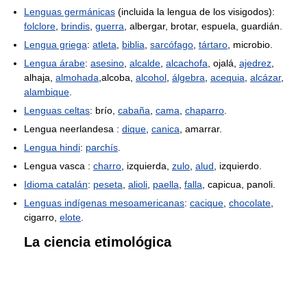
Lenguas germánicas
(incluida la lengua de los visigodos):
folclore
,
brindis
,
guerra
, albergar, brotar, espuela, guardián.
Lengua griega
:
atleta
,
biblia
,
sarcófago
,
tártaro
, microbio.
Lengua árabe
:
asesino
,
alcalde
,
alcachofa
, ojalá,
ajedrez
,
alhaja,
almohada
,alcoba,
alcohol
,
álgebra
,
acequia
,
alcázar
,
alambique
.
Lenguas celtas
: brío,
cabaña
,
cama
,
chaparro
.
Lengua neerlandesa :
dique
,
canica
, amarrar.
Lengua hindi
:
parchís
.
Lengua vasca :
charro
, izquierda,
zulo
,
alud
, izquierdo.
Idioma catalán
:
peseta
,
alioli
,
paella
,
falla
, capicua, panoli.
Lenguas indígenas mesoamericanas
:
cacique
,
chocolate
,
cigarro,
elote
.
La ciencia etimológica