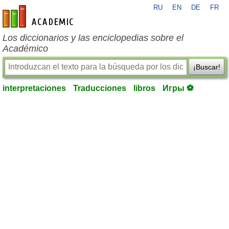
RU
EN
DE
FR
es-academic.com
Los diccionarios y las enciclopedias sobre el
Académico
¡Buscar!
interpretaciones
Traducciones
libros
Игры ⚽