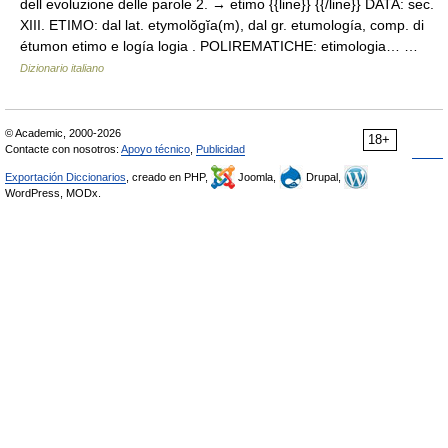
dell evoluzione delle parole 2. → etimo {{line}} {{/line}} DATA: sec.
XIII. ETIMO: dal lat. etymolŏgĭa(m), dal gr. etumología, comp. di
étumon etimo e logía logia . POLIREMATICHE: etimologia… …
Dizionario italiano
© Academic, 2000-2026
18+
Contacte con nosotros:
Apoyo técnico
,
Publicidad
Exportación Diccionarios
, creado en PHP,
Joomla,
Drupal,
WordPress, MODx.