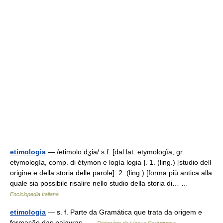
etimologia
— /etimolo dʒia/ s.f. [dal lat. etymologĭa, gr.
etymología, comp. di étymon e logía logia ]. 1. (ling.) [studio dell
origine e della storia delle parole]. 2. (ling.) [forma più antica alla
quale sia possibile risalire nello studio della storia di… …
Enciclopedia Italiana
etimologia
— s. f. Parte da Gramática que trata da origem e
formação das palavras …
Dicionário da Língua Portuguesa