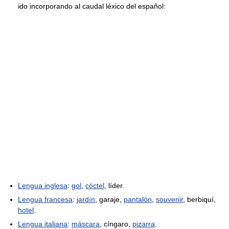
ido incorporando al caudal léxico del español:
Lengua inglesa
:
gol
,
cóctel
, líder.
Lengua francesa
:
jardín
, garaje,
pantalón
,
souvenir
, berbiquí,
hotel
.
Lengua italiana
:
máscara
, cíngaro,
pizarra
.