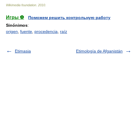
Wikimedia foundation
.
2010
.
Игры ⚽
Поможем решить контрольную работу
Sinónimos
:
origen
,
fuente
,
procedencia
,
raíz
Etimasia
Etimología de Afganistán