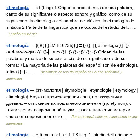
etimología
— s f (Ling) 1 Origen o procedencia de una palabra,
canto de su significante o aspecto sonoro y gráfico, como de su
significado: la etimología del nombre de México, la etimología de
sintaxis 2 Parte de la lingüística que se ocupa del estudio del… …
Español en México
etimología
— {{＃}}{{LM E16735}}{{〓}} {{［}}etimología{{］}}
‹e·ti·mo·lo·gía› {{《}}▍ s.m.{{》}} {{＜}}1{{＞}} Origen de las
palabras y motivo de su existencia, de su significado y de su
forma: • La mayoría de las palabras del español son de etimología
latina.{{○}}… …
Diccionario de uso del español actual con sinónimos y
antónimos
etimologìa
— (этимология | étymologie | etymologie | etymology |
etimologìa) Наука о происхождении слов; по воззрениям
древних – отыскание их подлинного значения (гр. etymon); с
точки зрения современной науки – восстановление истории
слова от современного его …
Пятиязычный словарь лингвистических
терминов
etimologia
— e·ti·mo·lo·gì·a s.f. TS ling. 1. studio dell origine e