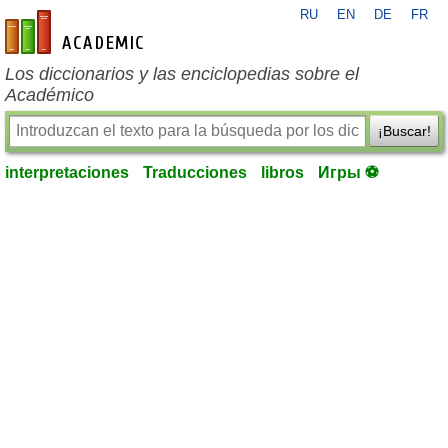
RU
EN
DE
FR
es-academic.com
Los diccionarios y las enciclopedias sobre el
Académico
¡Buscar!
interpretaciones
Traducciones
libros
Игры ⚽