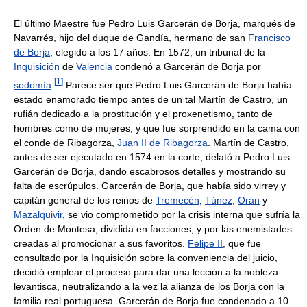
El último Maestre fue Pedro Luis Garcerán de Borja, marqués de
Navarrés, hijo del duque de Gandía, hermano de san
Francisco
de Borja
, elegido a los 17 años. En 1572, un tribunal de la
Inquisición
de
Valencia
condenó a Garcerán de Borja por
[
1
]
sodomía
.
Parece ser que Pedro Luis Garcerán de Borja había
estado enamorado tiempo antes de un tal Martín de Castro, un
rufián dedicado a la prostitución y el proxenetismo, tanto de
hombres como de mujeres, y que fue sorprendido en la cama con
el conde de Ribagorza,
Juan II de Ribagorza
. Martín de Castro,
antes de ser ejecutado en 1574 en la corte, delató a Pedro Luis
Garcerán de Borja, dando escabrosos detalles y mostrando su
falta de escrúpulos. Garcerán de Borja, que había sido virrey y
capitán general de los reinos de
Tremecén
,
Túnez
,
Orán
y
Mazalquivir
, se vio comprometido por la crisis interna que sufría la
Orden de Montesa, dividida en facciones, y por las enemistades
creadas al promocionar a sus favoritos.
Felipe II
, que fue
consultado por la Inquisición sobre la conveniencia del juicio,
decidió emplear el proceso para dar una lección a la nobleza
levantisca, neutralizando a la vez la alianza de los Borja con la
familia real portuguesa. Garcerán de Borja fue condenado a 10