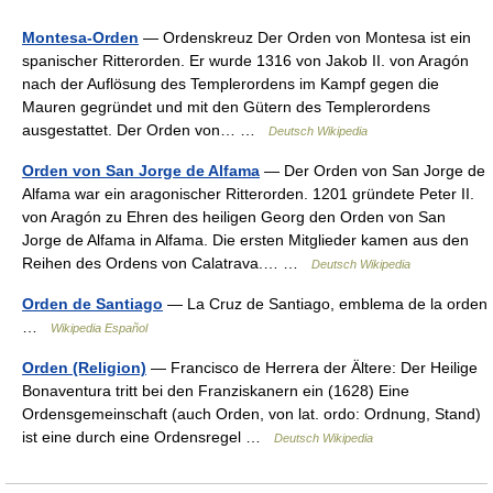
Montesa-Orden
— Ordenskreuz Der Orden von Montesa ist ein
spanischer Ritterorden. Er wurde 1316 von Jakob II. von Aragón
nach der Auflösung des Templerordens im Kampf gegen die
Mauren gegründet und mit den Gütern des Templerordens
ausgestattet. Der Orden von… …
Deutsch Wikipedia
Orden von San Jorge de Alfama
— Der Orden von San Jorge de
Alfama war ein aragonischer Ritterorden. 1201 gründete Peter II.
von Aragón zu Ehren des heiligen Georg den Orden von San
Jorge de Alfama in Alfama. Die ersten Mitglieder kamen aus den
Reihen des Ordens von Calatrava.… …
Deutsch Wikipedia
Orden de Santiago
— La Cruz de Santiago, emblema de la orden
…
Wikipedia Español
Orden (Religion)
— Francisco de Herrera der Ältere: Der Heilige
Bonaventura tritt bei den Franziskanern ein (1628) Eine
Ordensgemeinschaft (auch Orden, von lat. ordo: Ordnung, Stand)
ist eine durch eine Ordensregel …
Deutsch Wikipedia