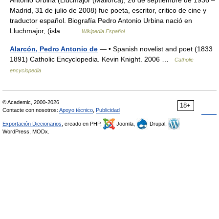
Antonio Urbina (Llucmajor (Mallorca), 26 de septiembre de 1936 –
Madrid, 31 de julio de 2008) fue poeta, escritor, critico de cine y
traductor español. Biografía Pedro Antonio Urbina nació en
Lluchmajor, (isla… …
Wikipedia Español
Alarcón, Pedro Antonio de
— • Spanish novelist and poet (1833
1891) Catholic Encyclopedia. Kevin Knight. 2006 …
Catholic
encyclopedia
© Academic, 2000-2026
18+
Contacte con nosotros:
Apoyo técnico
,
Publicidad
Exportación Diccionarios
, creado en PHP,
Joomla,
Drupal,
WordPress, MODx.