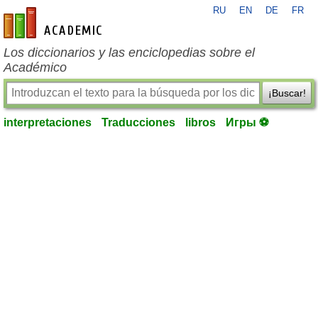
RU
EN
DE
FR
es-academic.com
Los diccionarios y las enciclopedias sobre el
Académico
¡Buscar!
interpretaciones
Traducciones
libros
Игры ⚽