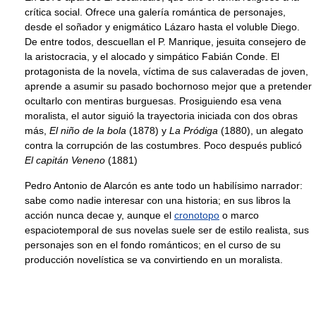
crítica social. Ofrece una galería romántica de personajes,
desde el soñador y enigmático Lázaro hasta el voluble Diego.
De entre todos, descuellan el P. Manrique, jesuita consejero de
la aristocracia, y el alocado y simpático Fabián Conde. El
protagonista de la novela, víctima de sus calaveradas de joven,
aprende a asumir su pasado bochornoso mejor que a pretender
ocultarlo con mentiras burguesas. Prosiguiendo esa vena
moralista, el autor siguió la trayectoria iniciada con dos obras
más,
El niño de la bola
(1878) y
La Pródiga
(1880), un alegato
contra la corrupción de las costumbres. Poco después publicó
El capitán Veneno
(1881)
Pedro Antonio de Alarcón es ante todo un habilísimo narrador:
sabe como nadie interesar con una historia; en sus libros la
acción nunca decae y, aunque el
cronotopo
o marco
espaciotemporal de sus novelas suele ser de estilo realista, sus
personajes son en el fondo románticos; en el curso de su
producción novelística se va convirtiendo en un moralista.