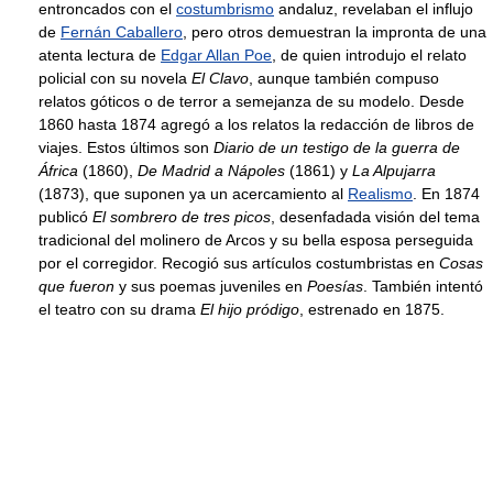
entroncados con el
costumbrismo
andaluz, revelaban el influjo
de
Fernán Caballero
, pero otros demuestran la impronta de una
atenta lectura de
Edgar Allan Poe
, de quien introdujo el relato
policial con su novela
El Clavo
, aunque también compuso
relatos góticos o de terror a semejanza de su modelo. Desde
1860 hasta 1874 agregó a los relatos la redacción de libros de
viajes. Estos últimos son
Diario de un testigo de la guerra de
África
(1860),
De Madrid a Nápoles
(1861) y
La Alpujarra
(1873), que suponen ya un acercamiento al
Realismo
. En 1874
publicó
El sombrero de tres picos
, desenfadada visión del tema
tradicional del molinero de Arcos y su bella esposa perseguida
por el corregidor. Recogió sus artículos costumbristas en
Cosas
que fueron
y sus poemas juveniles en
Poesías
. También intentó
el teatro con su drama
El hijo pródigo
, estrenado en 1875.