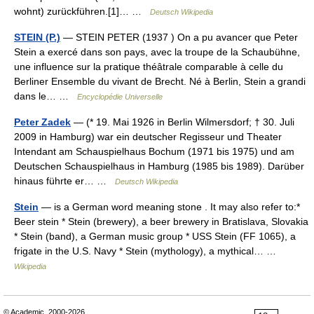
wohnt) zurückführen.[1]… …
Deutsch Wikipedia
STEIN (P.)
— STEIN PETER (1937 ) On a pu avancer que Peter
Stein a exercé dans son pays, avec la troupe de la Schaubühne,
une influence sur la pratique théâtrale comparable à celle du
Berliner Ensemble du vivant de Brecht. Né à Berlin, Stein a grandi
dans le… …
Encyclopédie Universelle
Peter Zadek
— (* 19. Mai 1926 in Berlin Wilmersdorf; † 30. Juli
2009 in Hamburg) war ein deutscher Regisseur und Theater
Intendant am Schauspielhaus Bochum (1971 bis 1975) und am
Deutschen Schauspielhaus in Hamburg (1985 bis 1989). Darüber
hinaus führte er… …
Deutsch Wikipedia
Stein
— is a German word meaning stone . It may also refer to:*
Beer stein * Stein (brewery), a beer brewery in Bratislava, Slovakia
* Stein (band), a German music group * USS Stein (FF 1065), a
frigate in the U.S. Navy * Stein (mythology), a mythical… …
Wikipedia
© Academic, 2000-2026