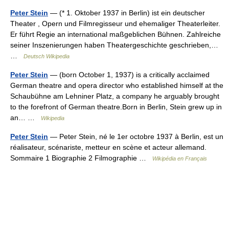
Peter Stein
— (* 1. Oktober 1937 in Berlin) ist ein deutscher
Theater , Opern und Filmregisseur und ehemaliger Theaterleiter.
Er führt Regie an international maßgeblichen Bühnen. Zahlreiche
seiner Inszenierungen haben Theatergeschichte geschrieben,…
…
Deutsch Wikipedia
Peter Stein
— (born October 1, 1937) is a critically acclaimed
German theatre and opera director who established himself at the
Schaubühne am Lehniner Platz, a company he arguably brought
to the forefront of German theatre.Born in Berlin, Stein grew up in
an… …
Wikipedia
Peter Stein
— Peter Stein, né le 1er octobre 1937 à Berlin, est un
réalisateur, scénariste, metteur en scène et acteur allemand.
Sommaire 1 Biographie 2 Filmographie …
Wikipédia en Français