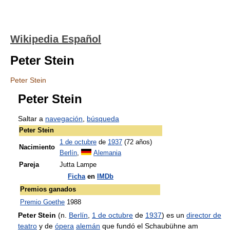
Wikipedia Español
Peter Stein
Peter Stein
Peter Stein
Saltar a
navegación
,
búsqueda
Peter Stein
1 de octubre
de
1937
(72 años)
Nacimiento
Berlín
,
Alemania
Pareja
Jutta Lampe
Ficha
en
IMDb
Premios ganados
Premio Goethe
1988
Peter Stein
(n.
Berlín
,
1 de octubre
de
1937
) es un
director de
teatro
y de
ópera
alemán
que fundó el Schaubühne am