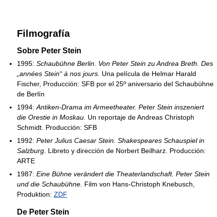
Filmografía
Sobre Peter Stein
1995:
Schaubühne Berlin. Von Peter Stein zu Andrea Breth. Des
„années Stein“ à nos jours.
Una película de Helmar Harald
Fischer, Producción: SFB por el 25º aniversario del Schaubühne
de Berlín
1994:
Antiken-Drama im Armeetheater. Peter Stein inszeniert
die Orestie in Moskau.
Un reportaje de Andreas Christoph
Schmidt. Producción: SFB
1992:
Peter Julius Caesar Stein. Shakespeares Schauspiel in
Salzburg
. Libreto y dirección de Norbert Beilharz. Producción:
ARTE
1987:
Eine Bühne verändert die Theaterlandschaft. Peter Stein
und die Schaubühne.
Film von Hans-Christoph Knebusch,
Produktion:
ZDF
De Peter Stein