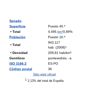
Senado
Superficie
Puesto 45.º
• Total
4.495
km²
0,89%
Población
Puesto 16.º
943.117
• Total
hab. (2008)¹
• Densidad
209,81 hab/km²
Gentilicio
pontevedrés, -a
ISO 3166-2
ES-PO
Código postal
36
Sitio web oficial
1
2,13% del total de España