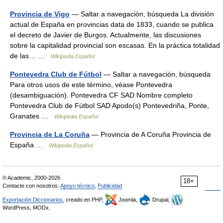
Provincia de Vigo
— Saltar a navegación, búsqueda La división
actual de España en provincias data de 1833, cuando se publica
el decreto de Javier de Burgos. Actualmente, las discusiones
sobre la capitalidad provincial son escasas. En la práctica totalidad
de las… …
Wikipedia Español
Pontevedra Club de Fútbol
— Saltar a navegación, búsqueda
Para otros usos de este término, véase Pontevedra
(desambiguación). Pontevedra CF SAD Nombre completo
Pontevedra Club de Fútbol SAD Apodo(s) Pontevedriña, Ponte,
Granates …
Wikipedia Español
Provincia de La Coruña
— Provincia de A Coruña Provincia de
España …
Wikipedia Español
© Academic, 2000-2026
18+
Contacte con nosotros:
Apoyo técnico
,
Publicidad
Exportación Diccionarios
, creado en PHP,
Joomla,
Drupal,
WordPress, MODx.