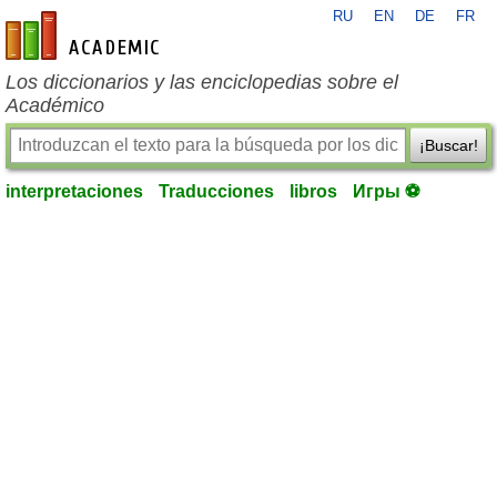
RU
EN
DE
FR
es-academic.com
Los diccionarios y las enciclopedias sobre el
Académico
¡Buscar!
interpretaciones
Traducciones
libros
Игры ⚽