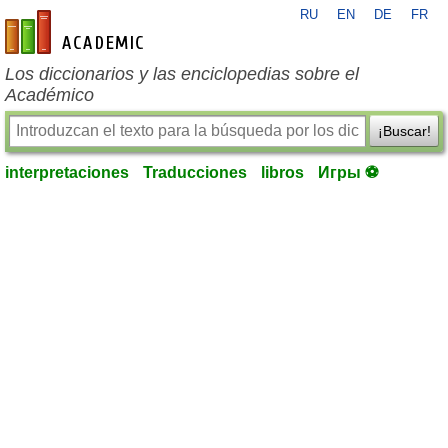
RU
EN
DE
FR
es-academic.com
Los diccionarios y las enciclopedias sobre el
Académico
¡Buscar!
interpretaciones
Traducciones
libros
Игры ⚽