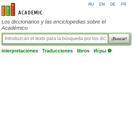
RU
EN
DE
FR
es-academic.com
Los diccionarios y las enciclopedias sobre el
Académico
¡Buscar!
interpretaciones
Traducciones
libros
Игры ⚽