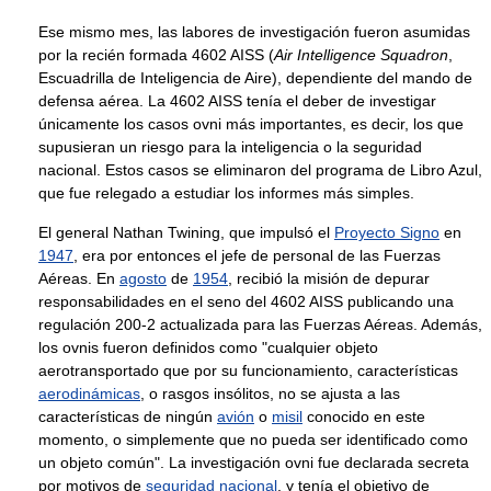
Ese mismo mes, las labores de investigación fueron asumidas
por la recién formada 4602 AISS (
Air Intelligence Squadron
,
Escuadrilla de Inteligencia de Aire), dependiente del mando de
defensa aérea. La 4602 AISS tenía el deber de investigar
únicamente los casos ovni más importantes, es decir, los que
supusieran un riesgo para la inteligencia o la seguridad
nacional. Estos casos se eliminaron del programa de Libro Azul,
que fue relegado a estudiar los informes más simples.
El general Nathan Twining, que impulsó el
Proyecto Signo
en
1947
, era por entonces el jefe de personal de las Fuerzas
Aéreas. En
agosto
de
1954
, recibió la misión de depurar
responsabilidades en el seno del 4602 AISS publicando una
regulación 200-2 actualizada para las Fuerzas Aéreas. Además,
los ovnis fueron definidos como "cualquier objeto
aerotransportado que por su funcionamiento, características
aerodinámicas
, o rasgos insólitos, no se ajusta a las
características de ningún
avión
o
misil
conocido en este
momento, o simplemente que no pueda ser identificado como
un objeto común". La investigación ovni fue declarada secreta
por motivos de
seguridad nacional
, y tenía el objetivo de