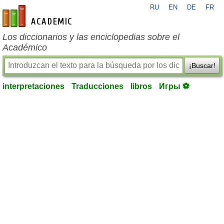
RU
EN
DE
FR
es-academic.com
Los diccionarios y las enciclopedias sobre el
Académico
¡Buscar!
interpretaciones
Traducciones
libros
Игры ⚽