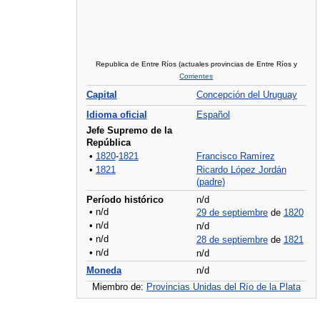
Republica de Entre Ríos (actuales provincias de Entre Ríos y
Corrientes
Capital
Concepción del Uruguay
Idioma oficial
Español
Jefe Supremo de la
República
•
1820
-
1821
Francisco Ramírez
•
1821
Ricardo López Jordán
(padre)
Período histórico
n/d
• n/d
29 de septiembre
de
1820
• n/d
n/d
• n/d
28 de septiembre
de
1821
• n/d
n/d
Moneda
n/d
Miembro de:
Provincias Unidas del Río de la Plata