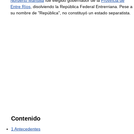
Norberto Mansilla
fue elegido gobernador de la
Provincia de
Entre Ríos
, disolviendo la República Federal Entrerriana. Pese a
su nombre de "República", no constituyó un estado separatista.
Contenido
1
Antecedentes