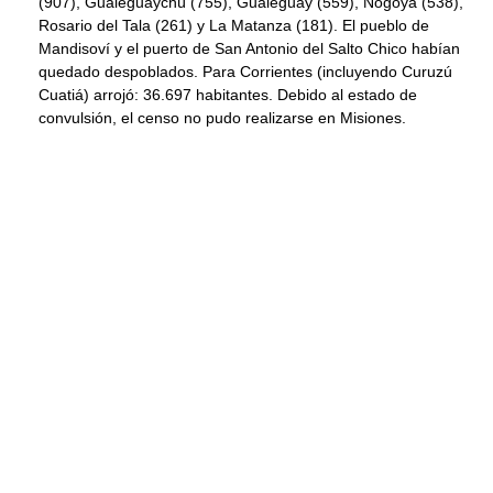
(907), Gualeguaychú (755), Gualeguay (559), Nogoyá (538),
Rosario del Tala (261) y La Matanza (181). El pueblo de
Mandisoví y el puerto de San Antonio del Salto Chico habían
quedado despoblados. Para Corrientes (incluyendo Curuzú
Cuatiá) arrojó: 36.697 habitantes. Debido al estado de
convulsión, el censo no pudo realizarse en Misiones.