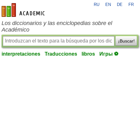
RU
EN
DE
FR
es-academic.com
Los diccionarios y las enciclopedias sobre el
Académico
¡Buscar!
interpretaciones
Traducciones
libros
Игры ⚽