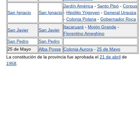
Jardín América
-
Santo Pipó
-
Corpus
San Ignacio
San Ignacio
-
Hipólito Yrigoyen
-
General Urquiza
-
Colonia Polana
-
Gobernador Roca
Itacaruaré
-
Mojón Grande
-
San Javier
San Javier
Florentino Ameghino
San Pedro
San Pedro
25 de Mayo
Alba Posse
Colonia Aurora
-
25 de Mayo
La constitución de la provincia fue aprobada el
21 de abril
de
1958
.