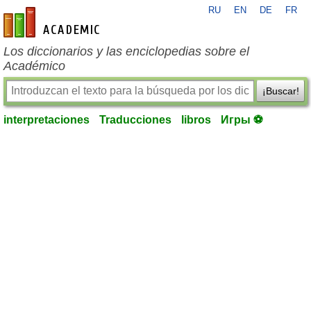
RU
EN
DE
FR
es-academic.com
Los diccionarios y las enciclopedias sobre el
Académico
¡Buscar!
interpretaciones
Traducciones
libros
Игры ⚽