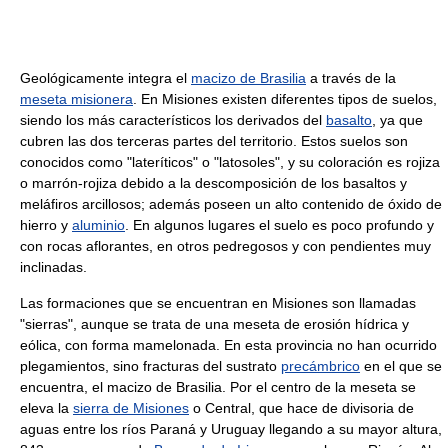
Geológicamente integra el
macizo de Brasilia
a través de la
meseta misionera
. En Misiones existen diferentes tipos de suelos,
siendo los más característicos los derivados del
basalto
, ya que
cubren las dos terceras partes del territorio. Estos suelos son
conocidos como "lateríticos" o "latosoles", y su coloración es rojiza
o marrón-rojiza debido a la descomposición de los basaltos y
meláfiros arcillosos; además poseen un alto contenido de óxido de
hierro y
aluminio
. En algunos lugares el suelo es poco profundo y
con rocas aflorantes, en otros pedregosos y con pendientes muy
inclinadas.
Las formaciones que se encuentran en Misiones son llamadas
"sierras", aunque se trata de una meseta de erosión hídrica y
eólica, con forma mamelonada. En esta provincia no han ocurrido
plegamientos, sino fracturas del sustrato
precámbrico
en el que se
encuentra, el macizo de Brasilia. Por el centro de la meseta se
eleva la
sierra de Misiones
o Central, que hace de divisoria de
aguas entre los ríos Paraná y Uruguay llegando a su mayor altura,