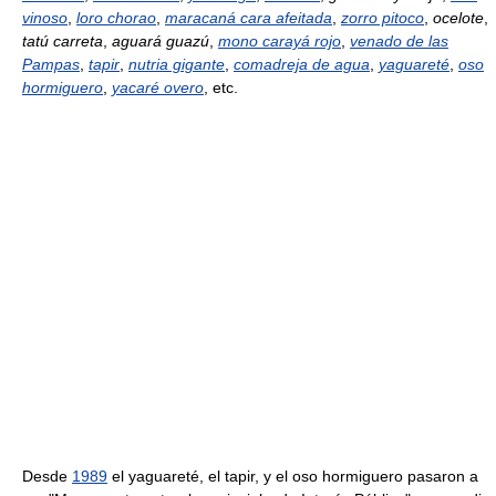
vinoso
,
loro chorao
,
maracaná cara afeitada
,
zorro pitoco
,
ocelote
,
tatú carreta
,
aguará guazú
,
mono carayá rojo
,
venado de las
Pampas
,
tapir
,
nutria gigante
,
comadreja de agua
,
yaguareté
,
oso
hormiguero
,
yacaré overo
, etc.
Desde
1989
el yaguareté, el tapir, y el oso hormiguero pasaron a