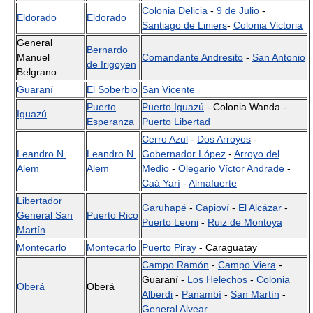
Colonia Delicia
-
9 de Julio
-
Eldorado
Eldorado
Santiago de Liniers
-
Colonia Victoria
General
Bernardo
Manuel
Comandante Andresito
-
San Antonio
de Irigoyen
Belgrano
Guaraní
El Soberbio
San Vicente
Puerto
Puerto Iguazú
- Colonia Wanda -
Iguazú
Esperanza
Puerto Libertad
Cerro Azul
-
Dos Arroyos
-
Leandro N.
Leandro N.
Gobernador López
-
Arroyo del
Alem
Alem
Medio
-
Olegario Víctor Andrade
-
Caá Yarí
-
Almafuerte
Libertador
Garuhapé
-
Capioví
-
El Alcázar
-
General San
Puerto Rico
Puerto Leoni
-
Ruiz de Montoya
Martín
Montecarlo
Montecarlo
Puerto Piray
- Caraguatay
Campo Ramón
-
Campo Viera
-
Guaraní -
Los Helechos
-
Colonia
Oberá
Oberá
Alberdi
-
Panambí
-
San Martín
-
General Alvear