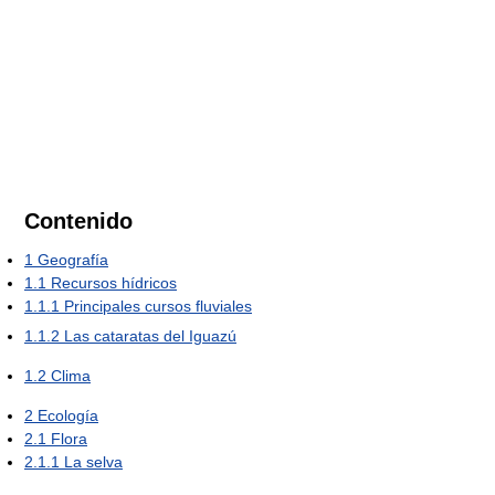
Contenido
1
Geografía
1.1
Recursos hídricos
1.1.1
Principales cursos fluviales
1.1.2
Las cataratas del Iguazú
1.2
Clima
2
Ecología
2.1
Flora
2.1.1
La selva