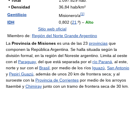
• Total
1.097.829 hab.
• Densidad
36,84 hab/km²
[
1
]
Gentilicio
Misionero/a
IDH
0,802 (
21
.º) –
Alto
Sitio web oficial
Miembro de:
Región del Norte Grande Argentino
La
Provincia de Misiones
es una de las 23
provincias
que
componen la República Argentina. Se halla situada según la
división formal, en la región del Noreste argentino. Limita al oeste
con el
Paraguay
, del que está separada por el
río Paraná
, al este,
norte y sur con el
Brasil
, por medio de los ríos
Iguazú
,
San Antonio
y
Pepirí Guazú
, además de unos 20 km de frontera seca; y al
suroeste con la
Provincia de Corrientes
por medio de los arroyos
Itaembé y
Chimiray
junto con un tramo de frontera seca de 30 km.