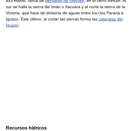
843 msnm, cerca de
Bernardo de Irigoyen
, en el cerro Rincón. Al
sur se halla la sierra del Imán o Itacuara y al norte la sierra de la
Victoria, que hace de divisoria de aguas entre los ríos Paraná e
Iguazú. Este último, al cortar las sierras forma las
cataratas del
Iguazú
.
Recursos hídricos