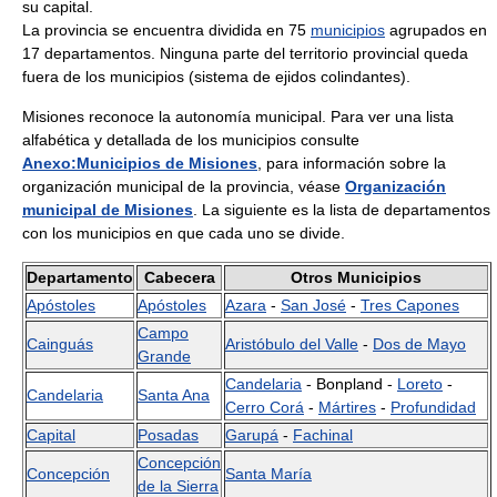
su capital.
La provincia se encuentra dividida en 75
municipios
agrupados en
17 departamentos. Ninguna parte del territorio provincial queda
fuera de los municipios (sistema de ejidos colindantes).
Misiones reconoce la autonomía municipal. Para ver una lista
alfabética y detallada de los municipios consulte
Anexo:Municipios de Misiones
, para información sobre la
organización municipal de la provincia, véase
Organización
municipal de Misiones
. La siguiente es la lista de departamentos
con los municipios en que cada uno se divide.
Departamento
Cabecera
Otros Municipios
Apóstoles
Apóstoles
Azara
-
San José
-
Tres Capones
Campo
Cainguás
Aristóbulo del Valle
-
Dos de Mayo
Grande
Candelaria
- Bonpland -
Loreto
-
Candelaria
Santa Ana
Cerro Corá
-
Mártires
-
Profundidad
Capital
Posadas
Garupá
-
Fachinal
Concepción
Concepción
Santa María
de la Sierra