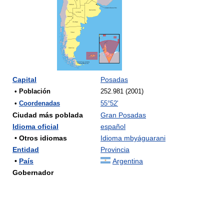
Capital
Posadas
• Población
252.981 (2001)
•
Coordenadas
55°52'
Ciudad más poblada
Gran Posadas
Idioma oficial
español
• Otros idiomas
Idioma mbyáguarani
Entidad
Provincia
•
País
Argentina
Gobernador