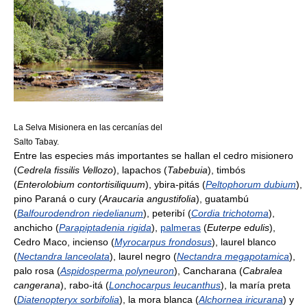
La Selva Misionera en las cercanías del
Salto Tabay.
Entre las especies más importantes se hallan el cedro misionero
(
Cedrela fissilis Vellozo
), lapachos (
Tabebuia
), timbós
(
Enterolobium contortisiliquum
), ybira-pitás (
Peltophorum dubium
),
pino Paraná o cury (
Araucaria angustifolia
), guatambú
(
Balfourodendron riedelianum
), peteribí (
Cordia trichotoma
),
anchicho (
Parapiptadenia rigida
),
palmeras
(
Euterpe edulis
),
Cedro Maco, incienso (
Myrocarpus frondosus
), laurel blanco
(
Nectandra lanceolata
), laurel negro (
Nectandra megapotamica
),
palo rosa (
Aspidosperma polyneuron
), Cancharana (
Cabralea
cangerana
), rabo-itá (
Lonchocarpus leucanthus
), la maría preta
(
Diatenopteryx sorbifolia
), la mora blanca (
Alchornea iricurana
) y