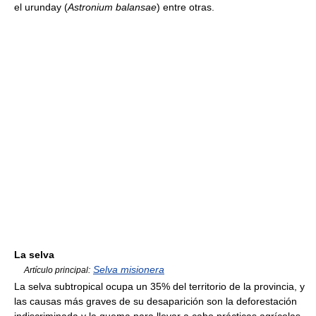
el urunday (
Astronium balansae
) entre otras.
La selva
Selva misionera
Artículo principal:
La selva subtropical ocupa un 35% del territorio de la provincia, y
las causas más graves de su desaparición son la deforestación
indiscriminada y la quema para llevar a cabo prácticas agrícolas.