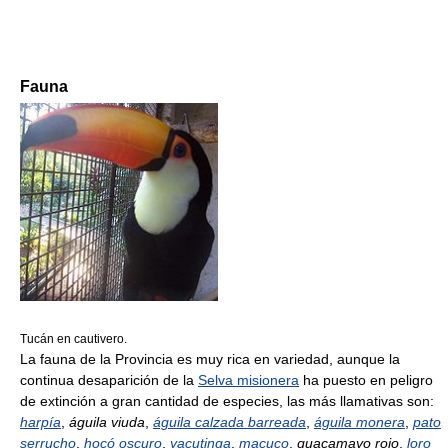
Fauna
Tucán en cautivero.
La fauna de la Provincia es muy rica en variedad, aunque la
continua desaparición de la
Selva misionera
ha puesto en peligro
de extinción a gran cantidad de especies, las más llamativas son:
harpía
,
águila viuda
,
águila calzada barreada
,
águila monera
,
pato
serrucho
,
hocó oscuro
,
yacutinga
,
macuco
,
guacamayo rojo
,
loro