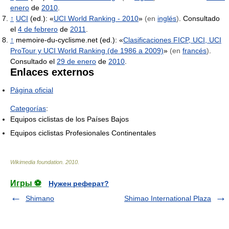
enero
de
2010
.
↑
UCI
(ed.): «
UCI World Ranking - 2010
»
(en
inglés
)
. Consultado
el
4 de febrero
de
2011
.
↑
memoire-du-cyclisme.net (ed.): «
Clasificaciones FICP, UCI, UCI
ProTour y UCI World Ranking (de 1986 a 2009)
»
(en
francés
)
.
Consultado el
29 de enero
de
2010
.
Enlaces externos
Página oficial
Categorías
:
Equipos ciclistas de los Países Bajos
Equipos ciclistas Profesionales Continentales
Wikimedia foundation
.
2010
.
Игры ⚽
Нужен реферат?
Shimano
Shimao International Plaza