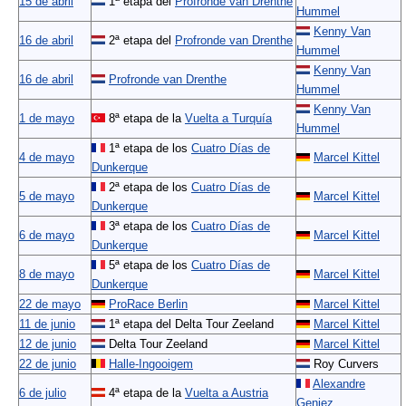
15 de abril
1ª etapa del
Profronde van Drenthe
Hummel
Kenny Van
16 de abril
2ª etapa del
Profronde van Drenthe
Hummel
Kenny Van
16 de abril
Profronde van Drenthe
Hummel
Kenny Van
1 de mayo
8ª etapa de la
Vuelta a Turquía
Hummel
1ª etapa de los
Cuatro Días de
4 de mayo
Marcel Kittel
Dunkerque
2ª etapa de los
Cuatro Días de
5 de mayo
Marcel Kittel
Dunkerque
3ª etapa de los
Cuatro Días de
6 de mayo
Marcel Kittel
Dunkerque
5ª etapa de los
Cuatro Días de
8 de mayo
Marcel Kittel
Dunkerque
22 de mayo
ProRace Berlin
Marcel Kittel
11 de junio
1ª etapa del Delta Tour Zeeland
Marcel Kittel
12 de junio
Delta Tour Zeeland
Marcel Kittel
22 de junio
Halle-Ingooigem
Roy Curvers
Alexandre
6 de julio
4ª etapa de la
Vuelta a Austria
Geniez