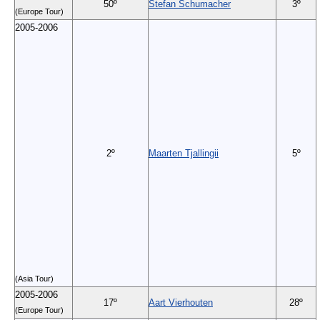
50º
Stefan Schumacher
3º
(Europe Tour)
2005-2006
2º
Maarten Tjallingii
5º
(Asia Tour)
2005-2006
17º
Aart Vierhouten
28º
(Europe Tour)