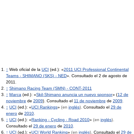
↑
Web oficial de la
UCI
(ed.): «
2011 UCI Professional Continental
Teams - SHIMANO (SKS) - NED
». Consultado el 2 de agosto de
2011.
↑
Shimano Racing Team (SMN) - CONT-2011
↑
Marca
(ed.): «
Skil-Shimano anuncia un nuevo sponsor
» (
12 de
noviembre
de
2009
). Consultado el
11 de noviembre
de
2009
.
↑
UCI
(ed.): «
UCI Rankings
»
(en
inglés
)
. Consultado el
29 de
enero
de
2010
.
↑
UCI
(ed.): «
Ranking - Cycling - Road 2010
»
(en
inglés
)
.
Consultado el
29 de enero
de
2010
.
↑
UCI
(ed.): «
UCI World Ranking
»
(en
inglés
)
. Consultado el
29 de