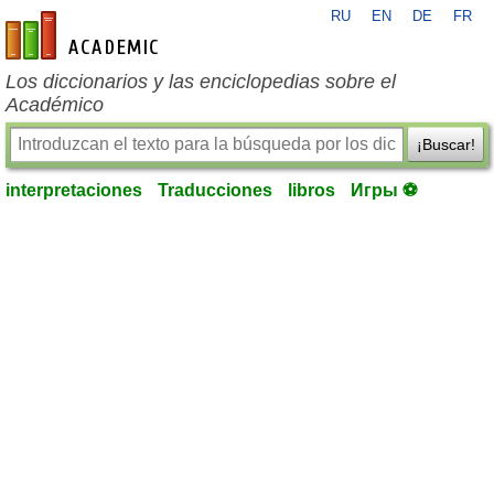
RU
EN
DE
FR
es-academic.com
Los diccionarios y las enciclopedias sobre el
Académico
¡Buscar!
interpretaciones
Traducciones
libros
Игры ⚽