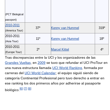
(PCT Biological
passport)
2010-2011
37º
Kenny van Hummel
319º
(America Tour)
2010-2011
11º
Kenny van Hummel
18º
(Asia Tour)
2010-2011
2º
Marcel Kittel
4º
(Europe Tour)
Tras discrepancias entre la UCI y los organizadores de las
Grandes Vueltas
, en
2009
se tuvo que refundar el UCI ProTour en
una nueva estructura llamada
UCI World Ranking
, formada por
carreras del
UCI World Calendar
; el equipo siguió siendo de
categoría Continental Profesional pero tuvo derecho a entrar en
ese ranking los dos primeros años por adherirse al pasaporte
[
6
]
[
7
]
[
8
]
biológico.