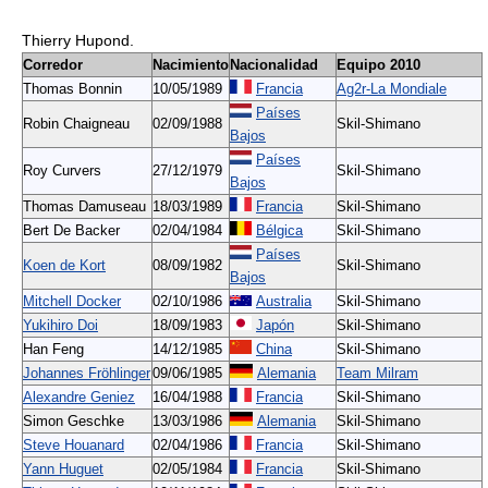
Thierry Hupond.
Corredor
Nacimiento
Nacionalidad
Equipo 2010
Thomas Bonnin
10/05/1989
Francia
Ag2r-La Mondiale
Países
Robin Chaigneau
02/09/1988
Skil-Shimano
Bajos
Países
Roy Curvers
27/12/1979
Skil-Shimano
Bajos
Thomas Damuseau
18/03/1989
Francia
Skil-Shimano
Bert De Backer
02/04/1984
Bélgica
Skil-Shimano
Países
Koen de Kort
08/09/1982
Skil-Shimano
Bajos
Mitchell Docker
02/10/1986
Australia
Skil-Shimano
Yukihiro Doi
18/09/1983
Japón
Skil-Shimano
Han Feng
14/12/1985
China
Skil-Shimano
Johannes Fröhlinger
09/06/1985
Alemania
Team Milram
Alexandre Geniez
16/04/1988
Francia
Skil-Shimano
Simon Geschke
13/03/1986
Alemania
Skil-Shimano
Steve Houanard
02/04/1986
Francia
Skil-Shimano
Yann Huguet
02/05/1984
Francia
Skil-Shimano