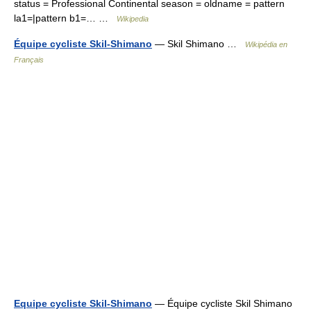
status = Professional Continental season = oldname = pattern
la1=|pattern b1=… …
Wikipedia
Équipe cycliste Skil-Shimano
— Skil Shimano …
Wikipédia en
Français
Equipe cycliste Skil-Shimano
— Équipe cycliste Skil Shimano