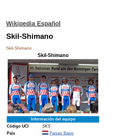
Wikipedia Español
Skil-Shimano
Skil-Shimano
Skil-Shimano
Información del equipo
Código UCI
SKS
País
Países Bajos