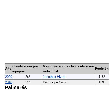
Clasificación por
Mejor corredor en la clasificación
Año
Posición
equipos
individual
2009
26º
Jonathan Hivert
118º
2010
31º
Dominique Cornu
159º
Palmarés