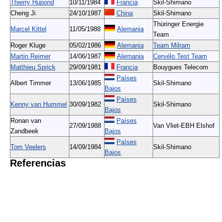
Thierry Hupond
10/11/1984
Francia
Skil-Shimano
Cheng Ji
24/10/1987
China
Skil-Shimano
Thüringer Energie
Marcel Kittel
11/05/1988
Alemania
Team
Roger Kluge
05/02/1986
Alemania
Team Milram
Martin Reimer
14/06/1987
Alemania
Cervélo Test Team
Matthieu Sprick
29/09/1981
Francia
Bouygues Telecom
Países
Albert Timmer
13/06/1985
Skil-Shimano
Bajos
Países
Kenny van Hummel
30/09/1982
Skil-Shimano
Bajos
Ronan van
Países
27/09/1988
Van Vliet-EBH Elshof
Zandbeek
Bajos
Países
Tom Veelers
14/09/1984
Skil-Shimano
Bajos
Referencias