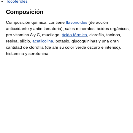
Tocoferoles
Composición
Composición química: contiene
flavonoides
(de acción
antioxidante y antinflamatoria), sales minerales, ácidos orgánicos,
pro vitamina A y C, mucílago,
ácido fórmico
, clorofila, taninos,
resina, silicio,
acetilcolina
, potasio, glucoquininas y una gran
cantidad de clorofila (de ahí su color verde oscuro e intenso),
histamina y serotonina.