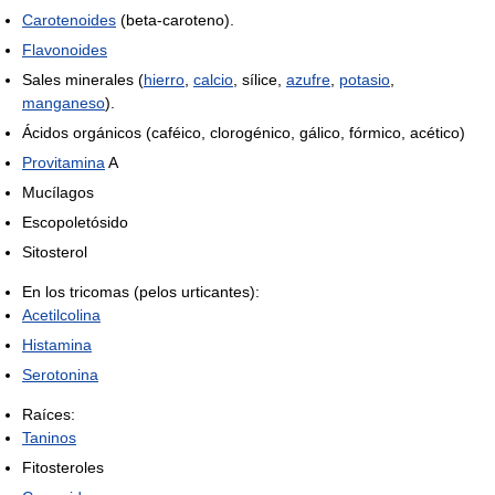
Carotenoides
(beta-caroteno).
Flavonoides
Sales minerales (
hierro
,
calcio
, sílice,
azufre
,
potasio
,
manganeso
).
Ácidos orgánicos (caféico, clorogénico, gálico, fórmico, acético)
Provitamina
A
Mucílagos
Escopoletósido
Sitosterol
En los tricomas (pelos urticantes):
Acetilcolina
Histamina
Serotonina
Raíces:
Taninos
Fitosteroles