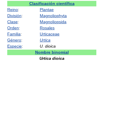
Clasificación científica
Reino
:
Plantae
División
:
Magnoliophyta
Clase
:
Magnoliopsida
Orden
:
Rosales
Familia
:
Urticaceae
Género
:
Urtica
Especie
:
U. dioica
Nombre binomial
Urtica dioica