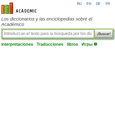
RU
EN
DE
FR
es-academic.com
Los diccionarios y las enciclopedias sobre el
Académico
¡Buscar!
interpretaciones
Traducciones
libros
Игры ⚽