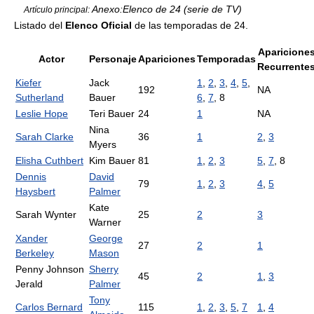
Anexo:Elenco de 24 (serie de TV)
Artículo principal:
Listado del
Elenco Oficial
de las temporadas de 24.
Aparicione
Actor
Personaje
Apariciones
Temporadas
Recurrente
Kiefer
Jack
1
,
2
,
3
,
4
,
5
,
192
NA
Sutherland
Bauer
6
,
7
, 8
Leslie Hope
Teri Bauer
24
1
NA
Nina
Sarah Clarke
36
1
2
,
3
Myers
Elisha Cuthbert
Kim Bauer
81
1
,
2
,
3
5
,
7
, 8
Dennis
David
79
1
,
2
,
3
4
,
5
Haysbert
Palmer
Kate
Sarah Wynter
25
2
3
Warner
Xander
George
27
2
1
Berkeley
Mason
Penny Johnson
Sherry
45
2
1
,
3
Jerald
Palmer
Tony
Carlos Bernard
115
1
,
2
,
3
,
5
,
7
1
,
4