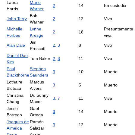
Laura
Marie
2
14
En custodia
Harris
Warner
Bob
John Terry
2
12
Vivo
Warner
Michelle
Lynne
Presuntamente
2
18
Forbes
Kresge
viva
Jim
Alan Dale
2
,
3
8
Vivo
Prescott
Daniel Dae
Tom Baker
2
,
3
11
Vivo
Kim
Paul
Stephen
3
10
Muerto
Blackthorne
Saunders
Lothaire
Marcus
3
5
Muerto
Bluteau
Alvers
Christina
Dr. Sunny
3
,
7
11
Viva
Chang
Macer
Jesse
Gael
3
14
Muerto
Borrego
Ortega
Joaquim de
Ramón
3
12
Muerto
Almeida
Salazar