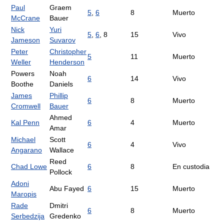
Paul
Graem
5
,
6
8
Muerto
McCrane
Bauer
Nick
Yuri
5
,
6
, 8
15
Vivo
Jameson
Suvarov
Peter
Christopher
5
11
Muerto
Weller
Henderson
Powers
Noah
6
14
Vivo
Boothe
Daniels
James
Phillip
6
8
Muerto
Cromwell
Bauer
Ahmed
Kal Penn
6
4
Muerto
Amar
Michael
Scott
6
4
Vivo
Angarano
Wallace
Reed
Chad Lowe
6
8
En custodia
Pollock
Adoni
Abu Fayed
6
15
Muerto
Maropis
Rade
Dmitri
6
8
Muerto
Serbedzija
Gredenko