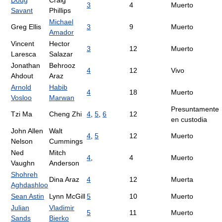
Doug
Craig
3
4
Muerto
Savant
Phillips
Michael
Greg Ellis
3
9
Muerto
Amador
Vincent
Hector
3
12
Muerto
Laresca
Salazar
Jonathan
Behrooz
4
12
Vivo
Ahdout
Araz
Arnold
Habib
4
18
Muerto
Vosloo
Marwan
Presuntamente
Tzi Ma
Cheng Zhi
4
,
5
,
6
12
en custodia
John Allen
Walt
4
,
5
12
Muerto
Nelson
Cummings
Ned
Mitch
4
,
4
Muerto
Vaughn
Anderson
Shohreh
Dina Araz
4
12
Muerta
Aghdashloo
Sean Astin
Lynn McGill
5
10
Muerto
Julian
Vladimir
5
11
Muerto
Sands
Bierko