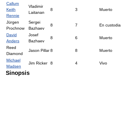
Callum
Vladimir
Keith
8
3
Muerto
Laitanan
Rennie
Jürgen
Sergei
8
7
En custodia
Prochnow
Bazhaev
David
Josef
8
6
Muerto
Anders
Bazhaev
Reed
Jason Pillar
8
8
Muerto
Diamond
Michael
Jim Ricker
8
4
Vivo
Madsen
Sinopsis