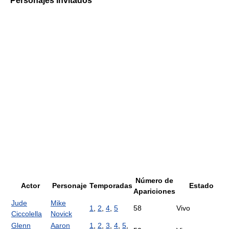
Personajes invitados
Número de
Actor
Personaje
Temporadas
Estado
Apariciones
Jude
Mike
1
,
2
,
4
,
5
58
Vivo
Ciccolella
Novick
Glenn
Aaron
1
,
2
,
3
,
4
,
5
,