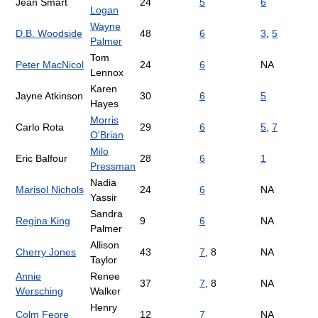
Jean Smart
24
5
6
Logan
Wayne
D.B. Woodside
48
6
3
,
5
Palmer
Tom
Peter MacNicol
24
6
NA
Lennox
Karen
Jayne Atkinson
30
6
5
Hayes
Morris
Carlo Rota
29
6
5
,
7
O'Brian
Milo
Eric Balfour
28
6
1
Pressman
Nadia
Marisol Nichols
24
6
NA
Yassir
Sandra
Regina King
9
6
NA
Palmer
Allison
Cherry Jones
43
7
, 8
NA
Taylor
Annie
Renee
37
7
, 8
NA
Wersching
Walker
Henry
Colm Feore
12
7
NA