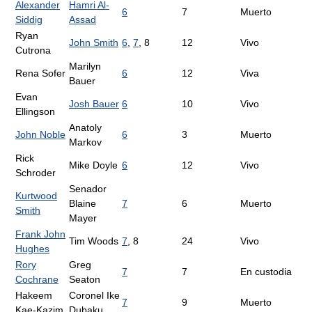
Alexander
Hamri Al-
6
7
Muerto
Siddig
Assad
Ryan
John Smith
6
,
7
, 8
12
Vivo
Cutrona
Marilyn
Rena Sofer
6
12
Viva
Bauer
Evan
Josh Bauer
6
10
Vivo
Ellingson
Anatoly
John Noble
6
3
Muerto
Markov
Rick
Mike Doyle
6
12
Vivo
Schroder
Senador
Kurtwood
Blaine
7
6
Muerto
Smith
Mayer
Frank John
Tim Woods
7
, 8
24
Vivo
Hughes
Rory
Greg
7
7
En custodia
Cochrane
Seaton
Hakeem
Coronel Ike
7
9
Muerto
Kae-Kazim
Dubaku