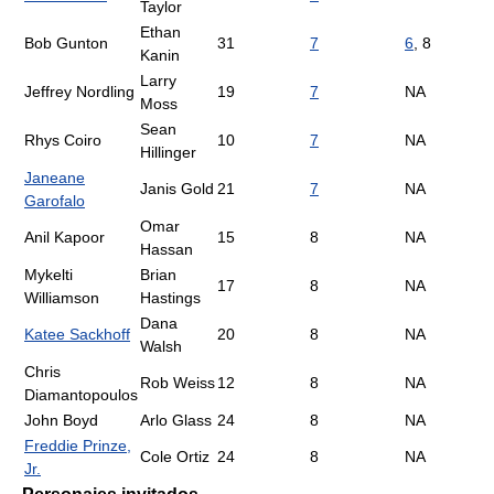
Taylor
Ethan
Bob Gunton
31
7
6
, 8
Kanin
Larry
Jeffrey Nordling
19
7
NA
Moss
Sean
Rhys Coiro
10
7
NA
Hillinger
Janeane
Janis Gold
21
7
NA
Garofalo
Omar
Anil Kapoor
15
8
NA
Hassan
Mykelti
Brian
17
8
NA
Williamson
Hastings
Dana
Katee Sackhoff
20
8
NA
Walsh
Chris
Rob Weiss
12
8
NA
Diamantopoulos
John Boyd
Arlo Glass
24
8
NA
Freddie Prinze,
Cole Ortiz
24
8
NA
Jr.