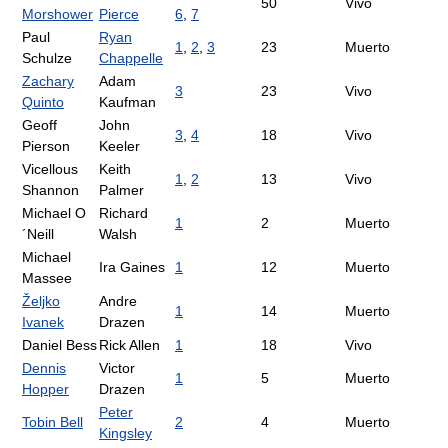
50
Vivo
Morshower
Pierce
6
,
7
Paul
Ryan
1
,
2
,
3
23
Muerto
Schulze
Chappelle
Zachary
Adam
3
23
Vivo
Quinto
Kaufman
Geoff
John
3
,
4
18
Vivo
Pierson
Keeler
Vicellous
Keith
1
,
2
13
Vivo
Shannon
Palmer
Michael O
Richard
1
2
Muerto
´Neill
Walsh
Michael
Ira Gaines
1
12
Muerto
Massee
Željko
Andre
1
14
Muerto
Ivanek
Drazen
Daniel Bess
Rick Allen
1
18
Vivo
Dennis
Victor
1
5
Muerto
Hopper
Drazen
Peter
Tobin Bell
2
4
Muerto
Kingsley