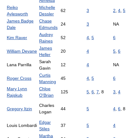
Almeida
Reiko
Michelle
62
3
2
,
4
,
5
Aylesworth
Dessler
James Badge
Chase
24
3
NA
Dale
Edmunds
Audrey
Kim Raver
52
4
,
5
6
Raines
James
William Devane
20
4
5
,
6
Heller
Sarah
Lana Parrilla
12
4
NA
Gavin
Curtis
Roger Cross
45
4
,
5
6
Manning
Mary Lynn
Chloe
125
5
,
6
,
7
, 8
3
,
4
Rajskub
O'Brian
Charles
Gregory Itzin
44
5
4
,
6
, 8
Logan
Edgar
Louis Lombardi
37
5
4
Stiles
Martha