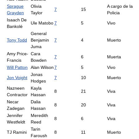
Sprague
Olivia
A cargo de la
7
15
Grayden
Taylor
Policia
Isaach De
Ule Matobo
7
5
Vivo
Bankolé
General
Tony Todd
Benjamin
7
4
Muerto
Juma
Amy Price-
Cara
7
6
Muerta
Francis
Bowden
Will Patton
Alan Wilson
7
5
Vivo
Jonas
Jon Voight
7
10
Muerto
Hodges
Nazneen
Kayla
8
21
Viva
Contractor
Hassan
Necar
Dalia
8
20
Viva
Zadegan
Hassan
Jennifer
Meredith
8
6
Viva
Westfeldt
Reed
Tarin
TJ Ramini
8
11
Muerto
Faroush