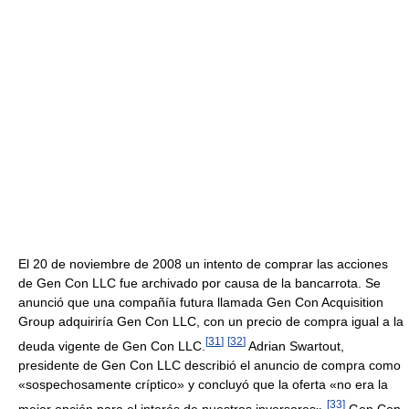
El 20 de noviembre de 2008 un intento de comprar las acciones
de Gen Con LLC fue archivado por causa de la bancarrota. Se
anunció que una compañía futura llamada Gen Con Acquisition
Group adquiriría Gen Con LLC, con un precio de compra igual a la
[
31
]
[
32
]
deuda vigente de Gen Con LLC.
Adrian Swartout,
presidente de Gen Con LLC describió el anuncio de compra como
«sospechosamente críptico» y concluyó que la oferta «no era la
[
33
]
mejor opción para el interés de nuestros inversores».
Gen Con