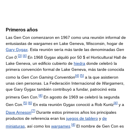
Primeros años
Las Gen Con comenzaron en 1967 como una reunión informal de
entusiastas de
wargames
en Lake Geneva, Wisconsin, hogar de
Gary Gygax
. Esta reunión sería más tarde las denominadas
Gen
[
3
]
[
4
]
Con 0
.
En 1968 Gygax alquiló por 50 $ el Horticultural Hall de
Lake Geneva, un edificio cubierto de
hiedra
donde celebró la
primera convención formal de Lake Geneva, más tarde conocida
[
4
]
[
5
]
como la
Gen Con Gaming Convention
a la que asistieron
unas cien personas. La Federación Internacional de
Wargamers
,
que Gary Gygax también contribuyó a fundar, patrocinó esta
[
4
]
primera Gen Con.
En agosto de 1969 se celebró la segunda
[
5
]
[
6
]
[
4
]
Gen Con.
En esta reunión Gygax conoció a Rob Kuntz
y a
[
7
]
Dave Arneson
Durante estos primeros años los principales
productos de referencia eran los
juegos de tablero
y
de
[
4
]
miniaturas
, así como los
wargames
.
El nombre de Gen Con es