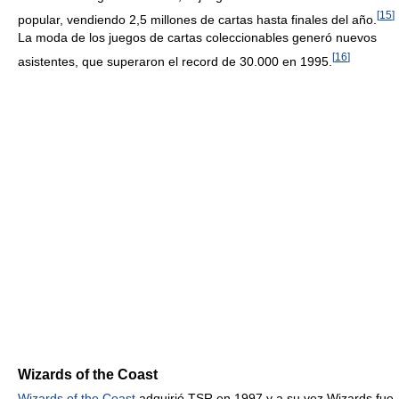
[
15
]
popular, vendiendo 2,5 millones de cartas hasta finales del año.
La moda de los juegos de cartas coleccionables generó nuevos
[
16
]
asistentes, que superaron el record de 30.000 en 1995.
Wizards of the Coast
Wizards of the Coast
adquirió TSR en 1997 y a su vez Wizards fue