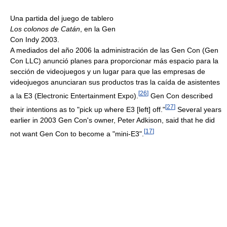
Una partida del juego de tablero
Los colonos de Catán
, en la Gen
Con Indy 2003.
A mediados del año 2006 la administración de las Gen Con (Gen
Con LLC) anunció planes para proporcionar más espacio para la
sección de videojuegos y un lugar para que las empresas de
videojuegos anunciaran sus productos tras la caída de asistentes
[
26
]
a la E3 (Electronic Entertainment Expo).
Gen Con described
[
27
]
their intentions as to "pick up where E3 [left] off."
Several years
earlier in 2003 Gen Con's owner, Peter Adkison, said that he did
[
17
]
not want Gen Con to become a "mini-E3".