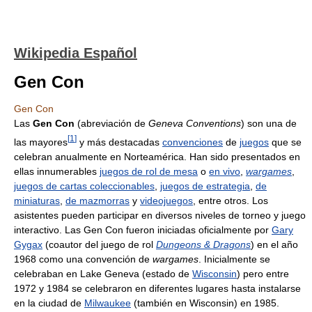
Wikipedia Español
Gen Con
Gen Con
Las
Gen Con
(abreviación de
Geneva Conventions
) son una de
[
1
]
las mayores
y más destacadas
convenciones
de
juegos
que se
celebran anualmente en Norteamérica. Han sido presentados en
ellas innumerables
juegos de rol de mesa
o
en vivo
,
wargames
,
juegos de cartas coleccionables
,
juegos de estrategia
,
de
miniaturas
,
de mazmorras
y
videojuegos
, entre otros. Los
asistentes pueden participar en diversos niveles de torneo y juego
interactivo. Las Gen Con fueron iniciadas oficialmente por
Gary
Gygax
(coautor del juego de rol
Dungeons & Dragons
) en el año
1968 como una convención de
wargames
. Inicialmente se
celebraban en Lake Geneva (estado de
Wisconsin
) pero entre
1972 y 1984 se celebraron en diferentes lugares hasta instalarse
en la ciudad de
Milwaukee
(también en Wisconsin) en 1985.