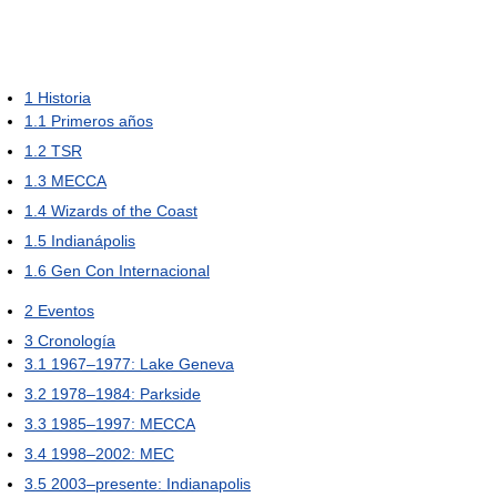
1
Historia
1.1
Primeros años
1.2
TSR
1.3
MECCA
1.4
Wizards of the Coast
1.5
Indianápolis
1.6
Gen Con Internacional
2
Eventos
3
Cronología
3.1
1967–1977: Lake Geneva
3.2
1978–1984: Parkside
3.3
1985–1997: MECCA
3.4
1998–2002: MEC
3.5
2003–presente: Indianapolis