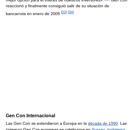
reaccionó y finalmente consiguió salir de su situación de
[
33
]
[
34
]
bancarrota en enero de 2009.
Gen Con Internacional
Las Gen Con se extendieron a Europa en la
década de 1990
. Las
primeras Gen Con europeas se celebraron en
Sussex
,
Inglaterra
,