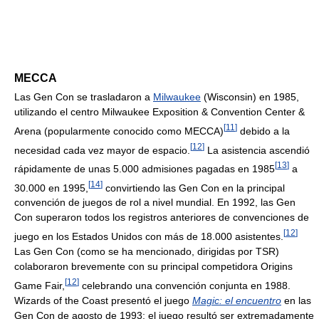
MECCA
Las Gen Con se trasladaron a
Milwaukee
(Wisconsin) en 1985,
utilizando el centro Milwaukee Exposition & Convention Center &
[
11
]
Arena (popularmente conocido como MECCA)
debido a la
[
12
]
necesidad cada vez mayor de espacio.
La asistencia ascendió
[
13
]
rápidamente de unas 5.000 admisiones pagadas en 1985
a
[
14
]
30.000 en 1995,
convirtiendo las Gen Con en la principal
convención de juegos de rol a nivel mundial. En 1992, las Gen
Con superaron todos los registros anteriores de convenciones de
[
12
]
juego en los Estados Unidos con más de 18.000 asistentes.
Las Gen Con (como se ha mencionado, dirigidas por TSR)
colaboraron brevemente con su principal competidora Origins
[
12
]
Game Fair,
celebrando una convención conjunta en 1988.
Wizards of the Coast presentó el juego
Magic: el encuentro
en las
Gen Con de agosto de 1993; el juego resultó ser extremadamente