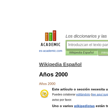
Los diccionarios y la
es-academic.com
Wikipedia Español
inter
Wikipedia Español
Años 2000
Años
2000
Este
artículo
o
sección
necesita
u
Puedes
colaborar
editándolo
(
lee
aquí
sug
aviso
por
favor
.
Uno
o
varios
wikipedistas
están
t