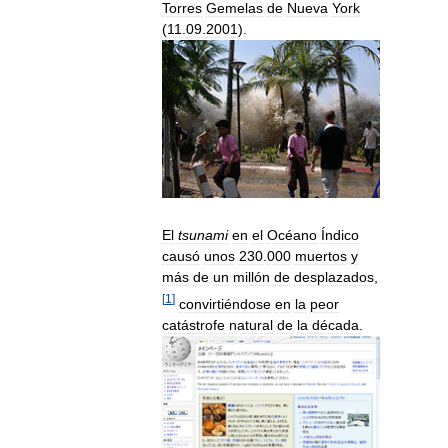
Torres
Gemelas
de
Nueva
York
(
11
.
09
.
2001
).
El
tsunami
en
el
Océano
Índico
causó
unos
230
.
000
muertos
y
más
de
un
millón
de
desplazados
,
[
1
]
convirtiéndose
en
la
peor
catástrofe
natural
de
la
década
.