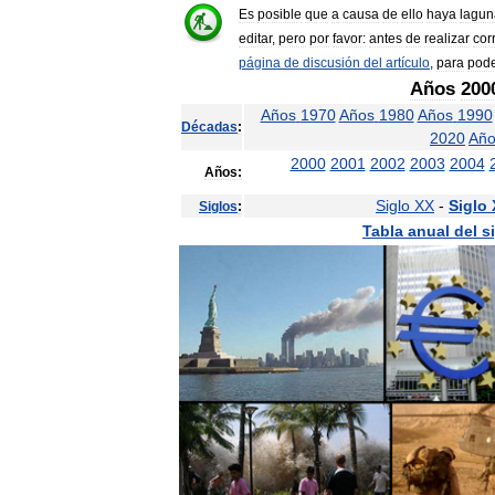
Es
posible
que
a
causa
de
ello
haya
lagun
editar
,
pero
por
favor:
antes
de
realizar
cor
página
de
discusión
del
artículo
,
para
pod
Años
200
Años
1970
Años
1980
Años
1990
Décadas
:
2020
Año
2000
2001
2002
2003
2004
Años:
Siglo
XX
-
Siglo
Siglos
:
Tabla
anual
del
s