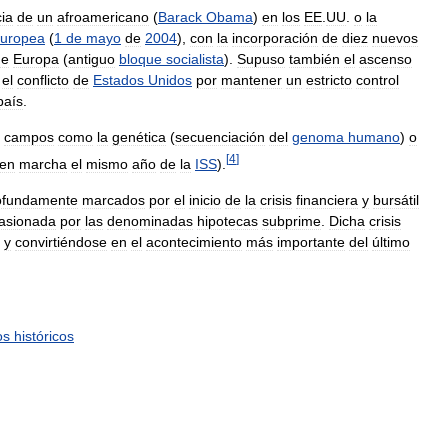
ia
de
un
afroamericano
(
Barack
Obama
)
en
los
EE
.
UU
.
o
la
uropea
(
1
de
mayo
de
2004
),
con
la
incorporación
de
diez
nuevos
de
Europa
(
antiguo
bloque
socialista
).
Supuso
también
el
ascenso
el
conflicto
de
Estados
Unidos
por
mantener
un
estricto
control
país
.
campos
como
la
genética
(
secuenciación
del
genoma
humano
)
o
[
4
]
en
marcha
el
mismo
año
de
la
ISS
).
ofundamente
marcados
por
el
inicio
de
la
crisis
financiera
y
bursátil
asionada
por
las
denominadas
hipotecas
subprime
.
Dicha
crisis
y
convirtiéndose
en
el
acontecimiento
más
importante
del
último
os
históricos