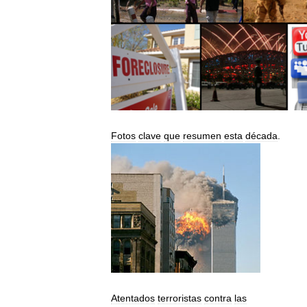
Fotos
clave
que
resumen
esta
década
.
Atentados
terroristas
contra
las