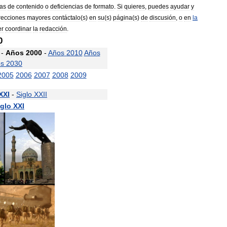
as
de
contenido
o
deficiencias
de
formato
.
Si
quieres
,
puedes
ayudar
y
recciones
mayores
contáctalo
(
s
)
en
su
(
s
)
página
(
s
)
de
discusión
,
o
en
la
er
coordinar
la
redacción
.
0
-
Años
2000
-
Años
2010
Años
s
2030
2005
2006
2007
2008
2009
XXI
-
Siglo
XXII
iglo
XXI