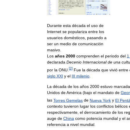
Durante
esta
década
el
uso
de
Internet
se
populariza
entre
los
usuarios
domésticos
,
pasando
a
ser
un
medio
de
comunicación
masivo
.
Los
años
2000
comprenden
el
periodo
del
1
declarada
Decenio
Internacional
de
una
cult
[
2
]
por
la
ONU
.
Fue
la
década
que
vivió
entre
siglo
XXI
y
el
III
milenio
.
La
década
de
los
años
2000
estuvo
marcada
Unidos
de
América
(
bajo
el
mandato
de
Geor
las
Torres
Gemelas
de
Nueva
York
y
El
Pent
contexto
tuvieron
lugar
los
conflictos
bélicos
respectivamente
,
el
derrocamiento
de
los
re
auge
de
China
como
potencia
mundial
y
el
a
referencia
a
nivel
mundial
.