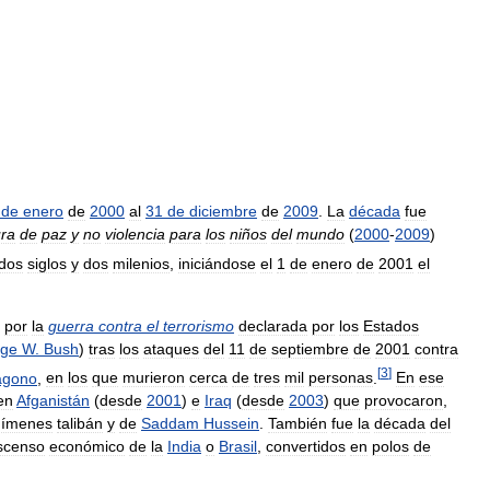
de
enero
de
2000
al
31
de
diciembre
de
2009
.
La
década
fue
ura
de
paz
y
no
violencia
para
los
niños
del
mundo
(
2000
-
2009
)
dos
siglos
y
dos
milenios
,
iniciándose
el
1
de
enero
de
2001
el
por
la
guerra
contra
el
terrorismo
declarada
por
los
Estados
ge
W
.
Bush
)
tras
los
ataques
del
11
de
septiembre
de
2001
contra
[
3
]
ágono
,
en
los
que
murieron
cerca
de
tres
mil
personas
.
En
ese
en
Afganistán
(
desde
2001
)
e
Iraq
(
desde
2003
)
que
provocaron
,
gímenes
talibán
y
de
Saddam
Hussein
.
También
fue
la
década
del
scenso
económico
de
la
India
o
Brasil
,
convertidos
en
polos
de