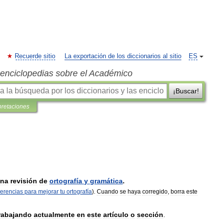
Recuerde sitio
La exportación de los diccionarios al sitio
ES
s enciclopedias sobre el Académico
¡Buscar!
pretaciones
na
revisión
de
ortografía
y
gramática
.
erencias
para
mejorar
tu
ortografía
).
Cuando
se
haya
corregido
,
borra
este
rabajando
actualmente
en
este
artículo
o
sección
.