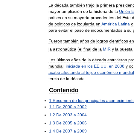
La
década
también
trajo
la
primera
presidenc
mayor
ampliación
de
la
historia
de
la
Unión
E
países
en
su
mayoría
procedentes
del
Este
de
políticos
de
izquierda
en
América
Latina
o
para
evitar
el
paso
de
indocumentados
a
su
Fueron
también
años
de
logros
científicos
en
la
astronaútica
(
el
final
de
la
MIR
y
la
puesta
Los
últimos
años
de
la
década
estuvieron
pr
mundial
,
iniciada
en
los
EE
.
UU
.
en
2008
y
oc
acabó
afectando
al
tejido
económico
mundial
tercio
de
la
década
.
Contenido
1
Resumen
de
los
principales
acontecimient
1
.
1
De
2000
a
2002
1
.
2
De
2003
a
2004
1
.
3
De
2005
a
2006
1
.
4
De
2007
a
2009